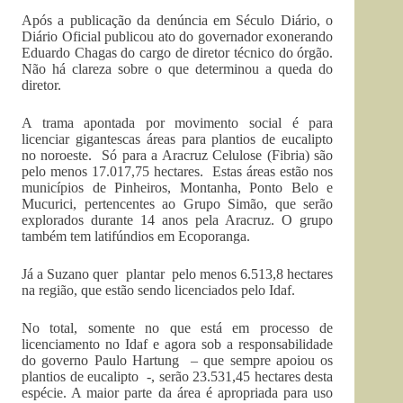
Após a publicação da denúncia em Século Diário, o
Diário Oficial publicou ato do governador exonerando
Eduardo Chagas do cargo de diretor técnico do órgão.
Não há clareza sobre o que determinou a queda do
diretor.
A trama apontada por movimento social é para
licenciar gigantescas áreas para plantios de eucalipto
no noroeste. Só para a Aracruz Celulose (
Fibria
) são
pelo menos 17.017,75 hectares. Estas áreas estão nos
municípios de Pinheiros, Montanha, Ponto Belo e
Mucurici, pertencentes ao Grupo Simão, que serão
explorados durante 14 anos pela Aracruz. O grupo
também tem latifúndios em Ecoporanga.
Já a Suzano quer plantar pelo menos 6.513,8 hectares
na região, que estão sendo licenciados pelo
Idaf
.
No total, somente no que está em processo de
licenciamento no
Idaf
e agora sob a responsabilidade
do governo Paulo
Hartung
– que sempre apoiou os
plantios de eucalipto -, serão 23.531,45 hectares desta
espécie. A maior parte da área é apropriada para uso