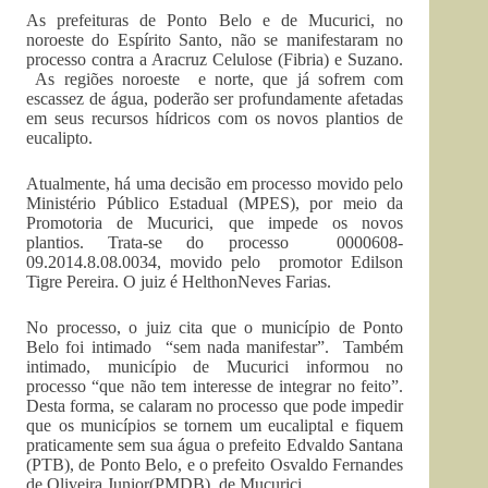
As prefeituras de Ponto Belo e de Mucurici, no
noroeste do Espírito Santo, não se manifestaram no
processo contra a Aracruz Celulose (
Fibria
) e Suzano.
As regiões noroeste e norte, que já sofrem com
escassez de água, poderão ser profundamente afetadas
em seus recursos hídricos com os novos plantios de
eucalipto.
Atualmente, há uma decisão em processo movido pelo
Ministério Público Estadual (
MPES
), por meio da
Promotoria de Mucurici, que impede os novos
plantios. Trata-se do processo 0000608-
09.2014.8.08.0034, movido pelo promotor
Edilson
Tigre Pereira. O juiz é
Helthon
Neves Farias.
No processo, o juiz cita que o município de Ponto
Belo foi intimado “sem nada manifestar”. Também
intimado, município de Mucurici informou no
processo “que não tem interesse de integrar no feito”.
Desta forma, se calaram no processo que pode impedir
que os municípios se tornem um eucaliptal e fiquem
praticamente sem sua água o prefeito Edvaldo Santana
(PTB), de Ponto Belo, e o prefeito Osvaldo Fernandes
de Oliveira
Junior
(PMDB), de Mucurici.