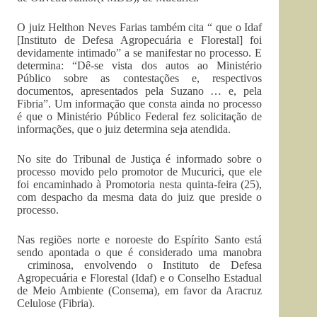
O juiz
Helthon
Neves Farias também cita “ que o
Idaf
[Instituto de Defesa Agropecuária e Florestal] foi
devidamente intimado” a se manifestar no processo. E
determina: “Dê-se vista dos autos ao Ministério
Público sobre as contestações e, respectivos
documentos, apresentados pela Suzano … e, pela
Fibria”
. Um informação que consta ainda no processo
é que o Ministério Público Federal fez solicitação de
informações, que o juiz determina seja atendida.
No site do Tribunal de Justiça é informado sobre o
processo movido pelo promotor de Mucurici, que ele
foi encaminhado à Promotoria nesta quinta-feira (25),
com despacho da mesma data do juiz que preside o
processo.
Nas regiões norte e noroeste do Espírito Santo está
sendo apontada o que é considerado uma manobra
criminosa, envolvendo o Instituto de Defesa
Agropecuária e Florestal (
Idaf
) e o Conselho Estadual
de Meio Ambiente (
Consema
), em favor da Aracruz
Celulose (
Fibria
).