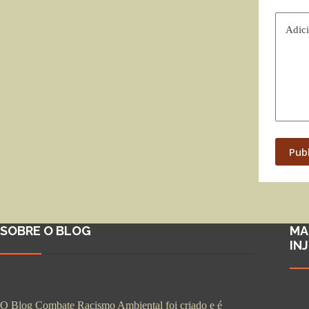
Adici
Pub
SOBRE O BLOG
MA
IN
O Blog Combate Racismo Ambiental foi criado e é