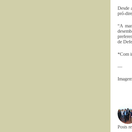
Desde a
pró-dir
“A manu
desemba
prefere
de Defe
*Com in
—
Imagem:
Posts r