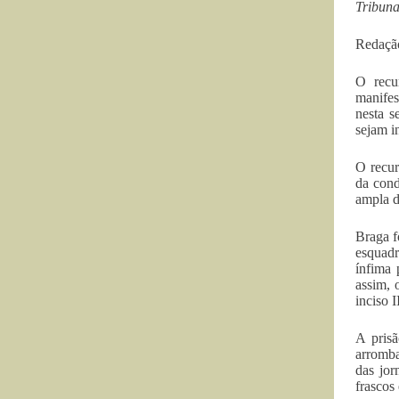
Tribuna
Redaç
O recu
manifes
nesta s
sejam i
O recur
da cond
ampla d
Braga f
esquadr
ínfima 
assim, 
inciso 
A pris
arromba
das jor
frascos