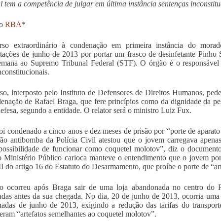
l tem a competência de julgar em última instância sentenças inconstitu
ão
RBA
*
rso extraordinário à condenação em primeira instância do morad
tações de junho de 2013 por portar um frasco de desinfetante Pinho S
emana ao Supremo Tribunal Federal (STF). O órgão é o responsável p
nconstitucionais.
so, interposto pelo Instituto de Defensores de Direitos Humanos, pede
enação de Rafael Braga, que fere princípios como da dignidade da p
efesa, segundo a entidade. O relator será o ministro Luiz Fux.
oi condenado a cinco anos e dez meses de prisão por “porte de aparato
ão antibomba da Polícia Civil atestou que o jovem carregava apenas
possibilidade de funcionar como coquetel molotov”, diz o document
o Ministério Público carioca manteve o entendimento que o jovem por
III do artigo 16 do Estatuto do Desarmamento, que proíbe o porte de “ar
ão ocorreu após Braga sair de uma loja abandonada no centro do R
das antes da sua chegada. No dia, 20 de junho de 2013, ocorria uma
nadas de junho de 2013, exigindo a redução das tarifas do transport
 eram “artefatos semelhantes ao coquetel molotov”.