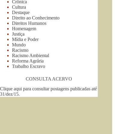
Crônica
Cultura
Destaque
Direito ao Conhecimento
Direitos Humanos
Homenagem
Justiça
Mídia e Poder
Mundo
Racismo
Racismo Ambiental
Reforma Agrária
Trabalho Escravo
CONSULTA ACERVO
Clique aqui para consultar postagens publicadas até
31/dez/15
.