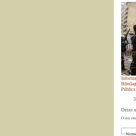
Informa
Blinda
Pública
3
Deixe 
O seu en
Nom