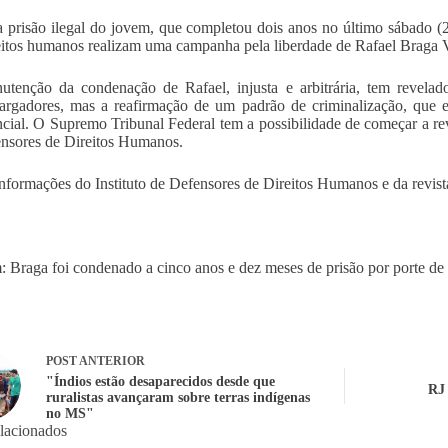
 prisão ilegal do jovem, que completou dois anos no último sábado (20
eitos humanos realizam uma campanha pela liberdade de Rafael Braga V
tenção da condenação de Rafael, injusta e arbitrária, tem revela
rgadores, mas a reafirmação de um padrão de criminalização, que e
ncial. O Supremo Tribunal Federal tem a possibilidade de começar a rev
nsores de Direitos Humanos.
formações do Instituto de Defensores de Direitos Humanos e da revist
 Braga foi condenado a cinco anos e dez meses de prisão por porte
POST
ANTERIOR
"Índios estão desaparecidos desde que
RJ 
ruralistas avançaram sobre terras indígenas
no MS"
elacionados