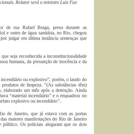
cionais. Relator será o ministro Luiz Fux
or de rua Rafael Braga, preso durante as
ol e outro de água sanitária, no Rio, chegou
or julgar em última instância sentenças que
 que seja reconhecida a inconstitucionalidade
essoa humana, da presunção de inocência e da
 incendiário ou explosivo”, porém, o laudo do
 produtos de limpeza. “(As substâncias têm)
o, elaborado um mês após a detenção. Ainda
tava “material incendiário” e o enquadrou no
tefato explosivo ou incendiário”.
io de Janeiro, que já estava com as portas
 das maiores manifestações do Rio de Janeiro
e público. Os policiais alegaram que os dois