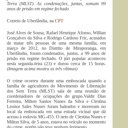
Terra (MLST). As condenações, juntas, somam 99
anos de prisão em regime fechado
Correio de Uberlândia, na
CPT
José Alves de Sousa, Rafael Henrique Afonso, Willian
Gonçalves da Silva e Rodrigo Cardoso Fric, acusados
de matar três pessoas de uma mesma família, em
março de 2012, no Distrito de Miraporanga, em
Uberlândia, foram condenados, juntos, a 99 anos de
prisão em regime fechado. O júri popular aconteceu
nesta segunda-feira (23) e durou cerca de 15 horas.
(Imagem acima mostra as três vítimas)
O crime ocorreu durante uma emboscada quando a
família de agricultores do Movimento de Libertação
dos Sem Terra (MLST) saía de uma reunião de
coordenadores de ocupações do grupo.Valdir Dias
Ferreira, Milton Santos Nunes da Silva e Clestina
Leonor Sales Nunes foram baleados e morreram no
local da emboscada em uma estrada vicinal que dá
acesso à rodovia MG-455. O neto de Clestina Nunes e
Milton Silva, de 5 anos, estava no veículo no momento
do crime, porém não teve nenhum ferimento.