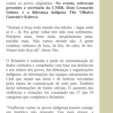
contra os povos originários.
No evento, estiveram
presentes o secretário da CNBB, Dom Leonardo
Steiner, e a liderança indígena Tito Vilhalva
Guarani e Kaiowá.
“Tiraram à força todo mundo dos tekoha – lugar onde
se é – lá. Pra gente voltar tem sido esse sofrimento.
Pistoleiro mata, fome mata, atropelamento mata,
suicídio mata. Não vamos desistir não. A gente
continua: embaixo de lona, de frio, de calor, de tiro.
Vamos tudo ficar ali”, frisou Tito.
O Relatório é realizado a partir da sistematização de
dados coletados e compilados com base nas denúncias
e nos relatos dos povos, das lideranças e organizações
indígenas, de informações das equipes missionárias do
Cimi que atuam nas áreas e de notícias veiculadas
pelos meios de comunicação de todo país. Também
inclui informações de fontes oficiais. O aumento das
violências e violações foi constatado em 17 das 19
categorias que compõem o Relatório.
“Violências contra os povos indígena
s
trazem consigo
um histórico não reparado. Das mais graves, a