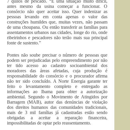
7 quilos de pescado. “É uma situação muito difícil,
antes mesmo da usina começar a funcionar. O
consórcio não quer aceitar isso. Quer indenizar as
pessoas levando em conta apenas o valor das
construções humildes que, muitas vezes, não passam
de uma choupana. Ou então transferir as famílias para
assentamentos urbanos nas cidades, longe do rio, onde
ribeirinhos e pescadores não terão mais sua principal
fonte de sustento.”
Pontes não soube precisar o número de pessoas que
podem ser prejudicadas pelo empreendimento por não
ter tido acesso ao cadastro socioambiental dos
moradores das áreas afetadas, cuja produção é
responsabilidade do consórcio e o procurador afirma
não ter sido concluído. A Norte Energia garante ter
feito o levantamento completo e entregado as
informações ao Ibama para obter a autorização
ambiental. Segundo o Movimento de Atingidos por
Barragem (MAB), autor das denúncias de violação
dos direitos humanos das comunidades tradicionais,
mais de 3 mil famílias já cadastradas estão sendo
obrigadas a aceitar a reparação financeira,
impossibilitadas de optar pelo reassentamento.