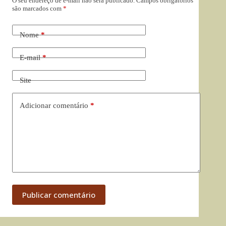
O seu endereço de e-mail não será publicado.
Campos obrigatórios
são marcados com
*
Nome
*
E-mail
*
Site
Adicionar comentário
*
Publicar comentário