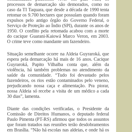
processos de demarcação são demorados, como no
caso da TI Taquara, que desde a década de 1990 tenta
retomar os 9.700 hectares que possuíam quando foram
expulsos pelo antigo órgão do Governo Federal, o
Serviço de Proteção ao Índio (SPI), durante os anos de
1950. O conflito pela retomada acabou com a morte
do cacique Guarani-Kaiowá Marco Veron, em 2003.
O crime teve como mandante um fazendeiro.
Situação semelhante ocorre na Aldeia Guyraroká, que
espera pela demarcação há mais de 16 anos. Cacique
Guyraroká, Papito Vilhalba conta que, além da
violência, há também problemas no atendimento da
saúde da comunidade. “Tudo foi devastado pelos
fazendeiros, os rios estão contaminados pelo veneno,
prejudicando nossa caça e alimentação. Pra piorar,
nossa Aldeia só recebe a visita de um médico a cada
30 dias”, lamenta.
Diante das condições verificadas, o Presidente da
Comissão de Direitos Humanos, o deputado federal
Paulo Pimenta (PT-RS) afirmou que todos os assuntos
que foram tratados nas reuniões terão desdobramentos
em Brasília. “Não há escolas nas aldeias, e onde há os