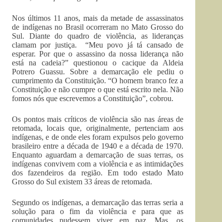
Nos últimos 11 anos, mais da metade de assassinatos
de indígenas no Brasil ocorreram no Mato Grosso do
Sul. Diante do quadro de violência, as lideranças
clamam por justiça. “Meu povo já tá cansado de
esperar. Por que o assassino da nossa liderança não
está na cadeia?” questionou o cacique da Aldeia
Potrero Guassu. Sobre a demarcação ele pediu o
cumprimento da Constituição. “O homem branco fez a
Constituição e não cumpre o que está escrito nela. Não
fomos nós que escrevemos a Constituição”, cobrou.
Os pontos mais críticos de violência são nas áreas de
retomada, locais que, originalmente, pertenciam aos
indígenas, e de onde eles foram expulsos pelo governo
brasileiro entre a década de 1940 e a década de 1970.
Enquanto aguardam a demarcação de suas terras, os
indígenas convivem com a violência e as intimidações
dos fazendeiros da região. Em todo estado Mato
Grosso do Sul existem 33 áreas de retomada.
Segundo os indígenas, a demarcação das terras seria a
solução para o fim da violência e para que as
comunidades pudessem viver em paz. Mas, os