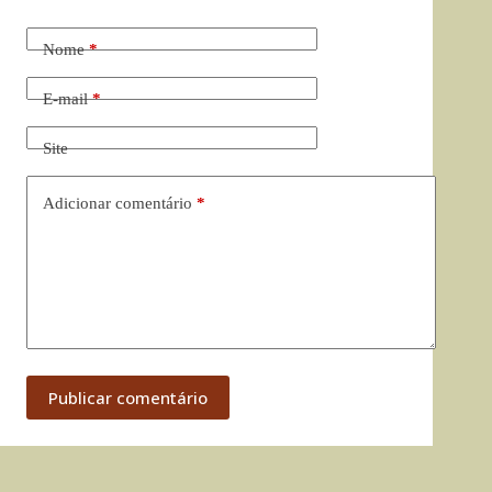
Nome
*
E-mail
*
Site
Adicionar comentário
*
Publicar comentário