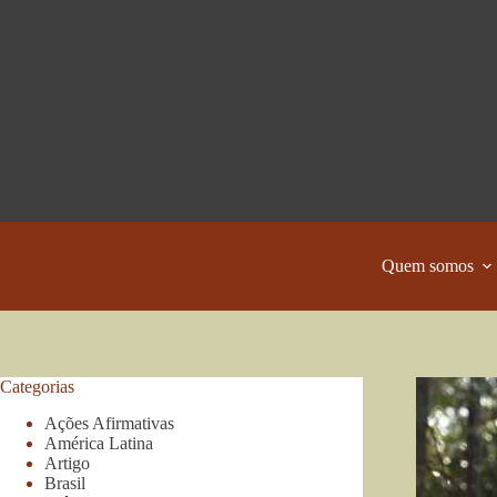
Pular
para
o
conteúdo
Quem somos
Categorias
Ações Afirmativas
América Latina
Artigo
Brasil