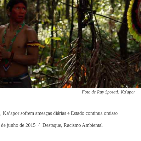
Foto de Ruy Sposati: Ka'apor
Ka’apor sofrem ameaças diárias e Estado continua omisso
 de junho de 2015
Destaque
,
Racismo Ambiental