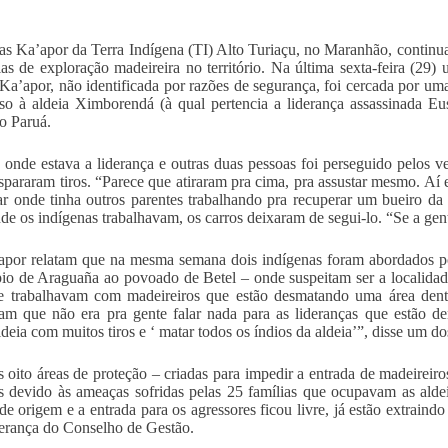
as Ka’apor da Terra Indígena (TI) Alto Turiaçu, no Maranhão, continu
as de exploração madeireira no território. Na última sexta-feira (29)
Ka’apor, não identificada por razões de segurança, foi cercada por u
so à aldeia Ximborendá (à qual pertencia a liderança assassinada E
o Paruá.
 onde estava a liderança e outras duas pessoas foi perseguido pelos ve
spararam tiros. “Parece que atiraram pra cima, pra assustar mesmo. Aí e
r onde tinha outros parentes trabalhando pra recuperar um bueiro da
nde os indígenas trabalhavam, os carros deixaram de segui-lo. “Se a ge
por relatam que na mesma semana dois indígenas foram abordados po
io de Araguaña ao povoado de Betel – onde suspeitam ser a localida
e trabalhavam com madeireiros que estão desmatando uma área dentr
am que não era pra gente falar nada para as lideranças que estão d
ldeia com muitos tiros e ‘ matar todos os índios da aldeia’”, disse um do
s oito áreas de proteção – criadas para impedir a entrada de madeireiro
 devido às ameaças sofridas pelas 25 famílias que ocupavam as aldei
 de origem e a entrada para os agressores ficou livre, já estão extraind
erança do Conselho de Gestão.