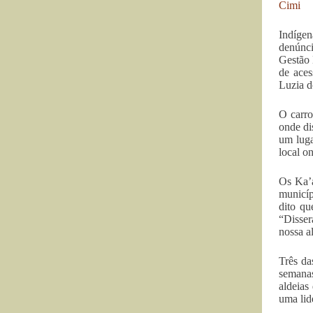
Cimi
Indígen
denúnci
Gestão 
de aces
Luzia d
O carro
onde di
um luga
local o
Os Ka’a
municíp
dito qu
“Disser
nossa a
Três da
semanas
aldeias
uma lid