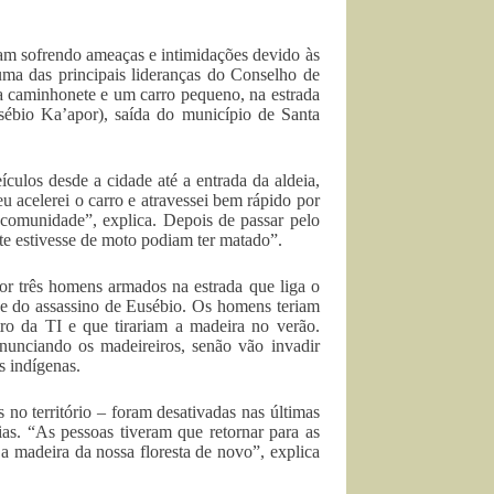
am sofrendo ameaças e intimidações devido às
 uma das principais lideranças do Conselho de
ma caminhonete e um carro pequeno, na estrada
usébio Ka’apor), saída do município de Santa
ículos desde a cidade até a entrada da aldeia,
u acelerei o carro e atravessei bem rápido por
 comunidade”, explica. Depois de passar pelo
nte estivesse de moto podiam ter matado”.
r três homens armados na estrada que liga o
de do assassino de Eusébio. Os homens teriam
o da TI e que tirariam a madeira no verão.
enunciando os madeireiros, senão vão invadir
s indígenas.
s no território – foram desativadas nas últimas
as. “As pessoas tiveram que retornar para as
o a madeira da nossa floresta de novo”, explica