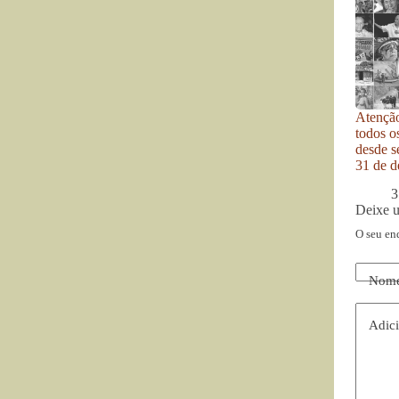
Atenção
todos o
desde se
31 de d
3
Deixe 
O seu en
Nom
Adici