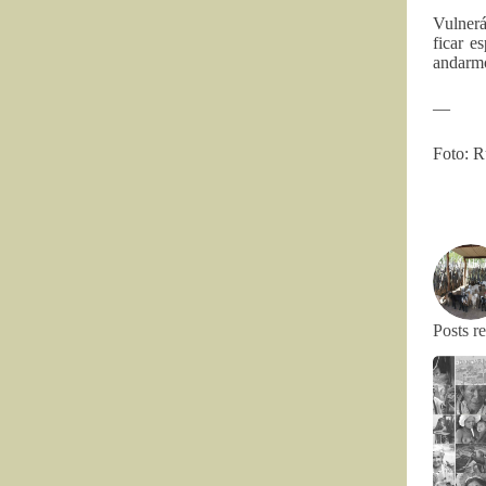
Vulnerá
ficar e
andarmo
—
Foto: R
Posts r