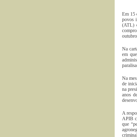
Em 15 d
povos i
(ATL) 
compro
outubro
Na cart
em que
adminis
paralis
Na mesm
de inic
na pres
anos de
desenvo
A respo
APIB co
que “pe
agroneg
crimina