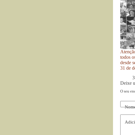
Atenção
todos o
desde se
31 de d
3
Deixe 
O seu en
Nom
Adici