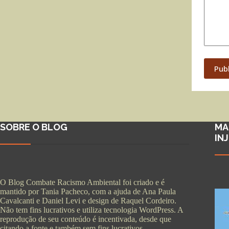
Pub
SOBRE O BLOG
MA
IN
O Blog Combate Racismo Ambiental foi criado e é
mantido por Tania Pacheco, com a ajuda de Ana Paula
Cavalcanti e Daniel Levi e design de Raquel Cordeiro.
Não tem fins lucrativos e utiliza tecnologia WordPress. A
reprodução de seu conteúdo é incentivada, desde que
citando a fonte e também sem fins lucrativos.