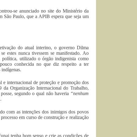
ontrou-se anunciado no site do Ministério da
 em São Paulo, que a APIB espera que seja um
etivação do atual interino, o governo Dilma
se estes nunca tivessem se manifestado. Ao
política, utilizado o órgão indigenista como
 pouco conhecida no que diz respeito a ter
 indígenas.
l e internacional de proteção e promoção dos
69 da Organização Internacional do Trabalho,
e posse, segundo o qual não haveria
“nenhum
.
ndo com as intenções dos inimigos dos povos
 processo em curso de construção e realização
unai tenha bom senso e crie as condições de