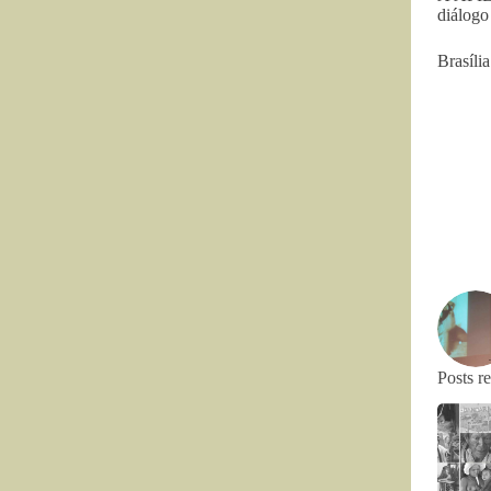
diálogo
Brasíli
Posts r