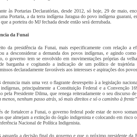
nte às Portarias Declaratórias, desde 2012, só hoje, 29 de maio, enc
 uma Portaria, a da terra indígena Jaragua do povo indígena guarani,
e que a porteira do MJ fechada desde então será derrubada.
ência da Funai
ito da presidência da Funai, mais especificamente com relação a ef
ou a desconsiderar a demanda dos povos indígenas, e agindo como 
io, o governo tem se envolvido em movimentações próprias da velha 
de barganha e cogitando a indicação de um político de trajetória
issos declaradamente favoráveis aos interesses e aspirações dos povos
denuncia mais uma vez o flagrante desrespeito à a legislação naciona
s indígenas, principalmente a Constituição Federal e a Convenção 1
do pela Presidente Dilma, que renega reiteradamente o seu discurso d
 a menos, nenhum passo atrás, só mais direitos e só o caminho à frente”
s de fortalecer a Funai, o governo federal pode estar de novo soma
as que almejam a extinção do órgão indigenista e colocando em risco o
nferência Nacional de Política Indigenista.
aguarda a decisão final do governo e que o próximo presidente da F