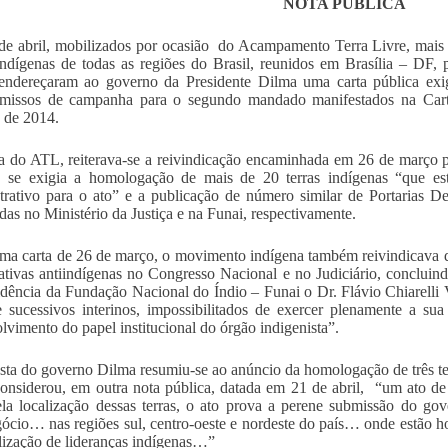
NOTA PÚBLICA
e abril, mobilizados por ocasião do Acampamento Terra Livre, mais
ndígenas de todas as regiões do Brasil, reunidos em Brasília – DF
endereçaram ao governo da Presidente Dilma uma carta pública exi
missos de campanha para o segundo mandado manifestados na Cart
 de 2014.
a do ATL, reiterava-se a reivindicação encaminhada em 26 de março 
 se exigia a homologação de mais de 20 terras indígenas “que est
trativo para o ato” e a publicação de número similar de Portarias De
adas no Ministério da Justiça e na Funai, respectivamente.
a carta de 26 de março, o movimento indígena também reivindicava do
iativas antiindígenas no Congresso Nacional e no Judiciário, concluin
idência da Fundação Nacional do Índio – Funai o Dr. Flávio Chiarelli
 sucessivos interinos, impossibilitados de exercer plenamente a sua 
lvimento do papel institucional do órgão indigenista”.
sta do governo Dilma resumiu-se ao anúncio da homologação de três terr
nsiderou, em outra nota pública, datada em 21 de abril, “um ato de
la localização dessas terras, o ato prova a perene submissão do gov
ócio… nas regiões sul, centro-oeste e nordeste do país… onde estão hoje
lização de lideranças indígenas…”