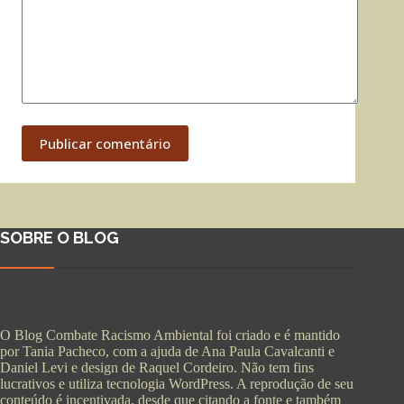
Publicar comentário
SOBRE O BLOG
O Blog Combate Racismo Ambiental foi criado e é mantido
por Tania Pacheco, com a ajuda de Ana Paula Cavalcanti e
Daniel Levi e design de Raquel Cordeiro. Não tem fins
lucrativos e utiliza tecnologia WordPress. A reprodução de seu
conteúdo é incentivada, desde que citando a fonte e também