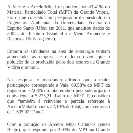
A Vale e a
ArcelorMittal
respondem por 83,41% do
Material Particulado Total (
MPT
) da Grande Vitória.
Foi o que constatou um pesquisador do mestrado em
Engenharia Ambiental da Universidade Federal do
Espírito Santo (
Ufes
) em 2011, que analisou dados de
2005, do Instituto Estadual de Meio Ambiente e
Recursos Hídricos (
Iema
).
Embora as atividades na área de siderurgia tenham
aumentado, as empresas e o
Iema
dizem que a
poluição do ar produzida pelos dois setores na Grande
Vitória diminuiu.
Na pesquisa, o mestrando afirmou que a maior
participação corresponde à Vale, 60,58% do
MPT
da
região (ou 72,63% do total emitido pela siderurgia), o
equivalente a 5.275,21 T/ano de
MPT
. E considera
que “também é relevante a parcela referente à
ArcelorMittal
Tubarão, 22,10% do total, com a emissão
de 1.605,02 T/ano”.
Com a poluição da
Arcelor
Mital
Cariacica (então
Belgo
), que responde por 2,05% do
MPT
na Grande