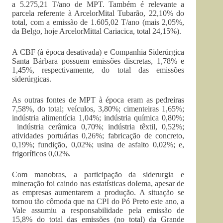
a 5.275,21 T/ano de
MPT
. Também é relevante a
parcela referente à
ArcelorMital
Tubarão, 22,10% do
total, com a emissão de 1.605,02 T/ano (mais 2,05%,
da
Belgo
, hoje
ArcelorMittal
Cariacica, total 24,15%).
A CBF (à época desativada) e Companhia Siderúrgica
Santa Bárbara possuem emissões discretas, 1,78% e
1,45%, respectivamente, do total das emissões
siderúrgicas.
As outras fontes de
MPT
à época eram as pedreiras
7,58%, do total; veículos, 3,80%; cimenteiras 1,65%;
indústria alimentícia 1,04%; indústria química 0,80%;
indústria cerâmica 0,70%; indústria têxtil, 0,52%;
atividades portuárias 0,26%; fabricação de concreto,
0,19%; fundição, 0,02%; usina de asfalto 0,02%; e,
frigoríficos 0,02%.
Com manobras, a participação da siderurgia e
mineração foi caindo nas estatísticas do
Iema
, apesar de
as empresas aumentarem a produção. A situação se
tornou tão cômoda que na CPI do Pó Preto este ano, a
Vale assumiu a responsabilidade pela emissão de
15,8% do total das emissões (no total) da Grande