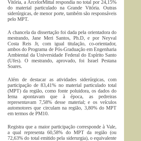
Vitória, a
ArcelorMittal
respondia no total por 24,15%
do material particulado na Grande Vitória. Outras
siderúrgicas, de menor porte, também são responsáveis
pelo
MPT
.
A chancela da dissertação foi dada pela orientadora do
mestrando, Jane
Meri
Santos,
Ph.D
, e por
Neyval
Costa Reis
Jr
, com igual titulação, co-orientador,
ambos do Programa de Pós-Graduação em Engenharia
Ambiental da Universidade Federal do Espírito Santo
(
Ufes
). O mestrando, aprovado, foi Israel Pestana
Soares.
Além de destacar as atividades siderúrgicas, com
participação de 83,41% no material particulado total
(
MPT
) da região, como fonte poluidora, os dados do
Iema
apontavam que à época, as pedreiras
representavam 7,58% desse material; e os veículos
automotores que circulam na região, 3,80% do
MPT
em termos de
PM10
.
Registra que a maior participação corresponde à Vale,
a qual representa 60,58% do
MPT
da região (ou
72,63% do total emitido pela siderurgia), o equivalente