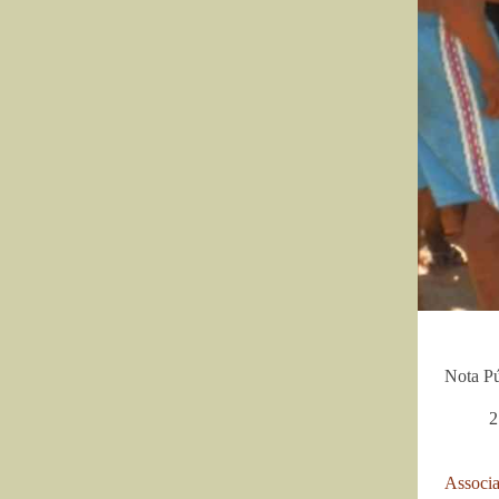
Nota Pú
2
Associ