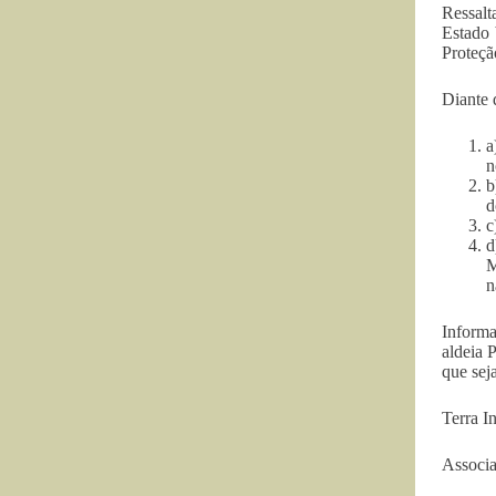
Ressalt
Estado 
Proteçã
Diante
a
n
b
d
c
d
M
n
Informa
aldeia 
que sej
Terra I
Associ