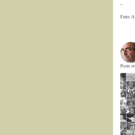
–
Foto: A
Posts r