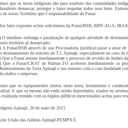
amos que as terras indígenas são para usufruto das comunidades indíg
brasileiro demarcar, proteger e fazer respeitar todos seus bens. Entre
o de nosso Território que é responsabilidade da Funai.
 dos fatos expostos acima solicitamos da Funai/BSB, MPF-AGA, 
) O imediato embargo e paralisação de qualquer atividade de desmata
osso território já demarcado;
) A Funai/BSB através de sua Procuradoria (jurídica) passe a atuar d
o desmatamento do entorno da T.I. Apinajé, especialmente no caso da
) Que a Funai retome imediatamente o processo de revisão de limites d
) Que a Funai/CRAT de Palmas-TO acelerem imediatamente os proce
onitoramento da Terra Apinajé e seu entorno com a com finalidade coibir
ão-indios e empresas.
mos que os equipamentos (trator, moto serra, ferramentas e combust
Patizal. E que os mesmo não estão sendo depredados, usados ou arruinad
a realizada reunião com os órgãos públicos mencionados acima para reso
ndígena Apinajé, 26 de maio de 2015
ação União das Aldeias Apinajé-PEMPXÀ