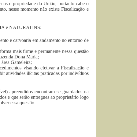
enas e propriedade da União, portanto cabe o
tanto, nesse momento não existe Fiscalização e
IBAMA e NATURATINS:
mento e carvoaria em andamento no entorno de
e forma mais firme e permanente nessa questão
 fazenda Dona Maria;
a área Gameleira;
dimentos visando efetivar a Fiscalização e
 atividades ilícitas praticadas por indivíduos
ível) apreendidos encontram se guardados na
os e que serão entregues ao proprietário logo
lver essa questão.