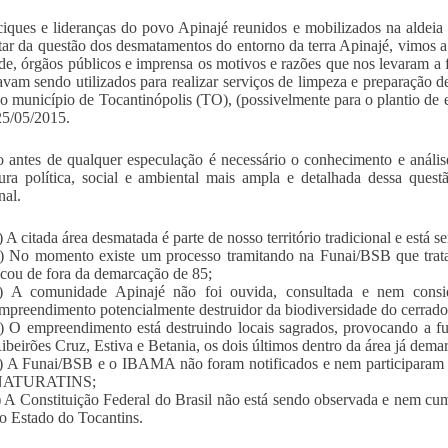
iques e lideranças do povo Apinajé reunidos e mobilizados na aldeia 
atar da questão dos desmatamentos do entorno da terra Apinajé, vimos a 
de, órgãos públicos e imprensa os motivos e razões que nos levaram a 
avam sendo utilizados para realizar serviços de limpeza e preparação
o município de Tocantinópolis (TO), (possivelmente para o plantio de e
25/05/2015.
o antes de qualquer especulação é necessário o conhecimento e anális
ura política, social e ambiental mais ampla e detalhada dessa ques
nal.
) A citada área desmatada é parte de nosso território tradicional e está
) No momento existe um processo tramitando na Funai/BSB que trata
icou de fora da demarcação de 85;
) A comunidade Apinajé não foi ouvida, consultada e nem consid
mpreendimento potencialmente destruidor da biodiversidade do cerrado
) O empreendimento está destruindo locais sagrados, provocando a f
ibeirões Cruz, Estiva e Betania, os dois últimos dentro da área já dema
) A Funai/BSB e o IBAMA não foram notificados e nem participaram 
NATURATINS;
) A Constituição Federal do Brasil não está sendo observada e nem cum
o Estado do Tocantins.