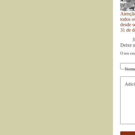
Atenção
todos o
desde se
31 de d
3
Deixe 
O seu en
Nom
Adici