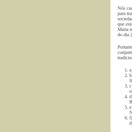
Nós cac
para tr
socieda
que est
Maria n
do dia 
Portant
conjunt
tradicio
a
b
f
c
e
d
R
e
f
d