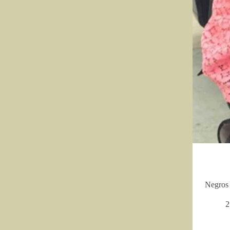
Negros 
2