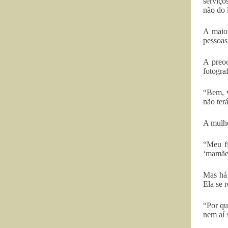
serviço
não do 
A maior
pessoas
A preoc
fotogra
“Bem, v
não ter
A mulhe
“Meu fi
‘mamãe,
Mas há 
Ela se r
“Por qu
nem aí 