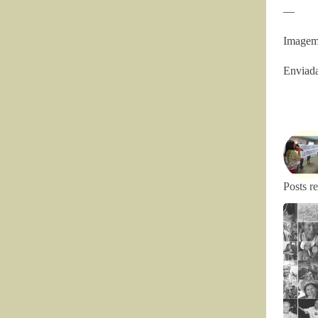
—
Imagem:
Enviada
Posts r