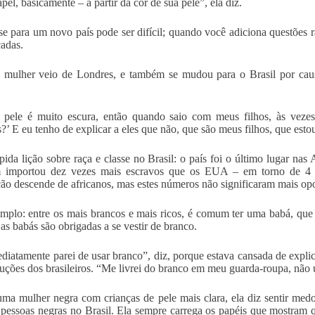
pel, basicamente – a partir da cor de sua pele”, ela diz.
e para um novo país pode ser difícil; quando você adiciona questões ra
adas.
 mulher veio de Londres, e também se mudou para o Brasil por caus
 pele é muito escura, então quando saio com meus filhos, às veze
s?’ E eu tenho de explicar a eles que não, que são meus filhos, que estou
ida lição sobre raça e classe no Brasil: o país foi o último lugar nas
 importou dez vezes mais escravos que os EUA – em torno de 4 m
ão descende de africanos, mas estes números não significaram mais op
mplo: entre os mais brancos e mais ricos, é comum ter uma babá, que
 as babás são obrigadas a se vestir de branco.
diatamente parei de usar branco”, diz, porque estava cansada de explic
uções dos brasileiros. “Me livrei do branco em meu guarda-roupa, não 
a mulher negra com crianças de pele mais clara, ela diz sentir medo
 pessoas negras no Brasil. Ela sempre carrega os papéis que mostram 