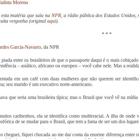
ialista Morena
 esta matéria que saiu na
NPR
, a rádio pública dos Estados Unidos,
muita vergonha (original
aqui
).
* * *
rdes Garcia-Navarro
, da NPR
piada entre os brasileiros de que o passaporte daqui é o mais cobiçad
endência – asiático, africano ou europeu – você cabe nele. Mas a realida
entada em um café com duas mulheres que não querem ser identific
ha; seu marido é um executivo norte-americano.
ava que seria uma brasileira típica; mas o Brasil que você vê na mídi
itos caribenhos, ela se identifica como multirracial. A ilha de onde v
eufórica de se mudar para o Brasil, que tem a fama de ser um dos luga
 cheguei, fiquei chocada ao me dar conta da enorme diferença entre ra