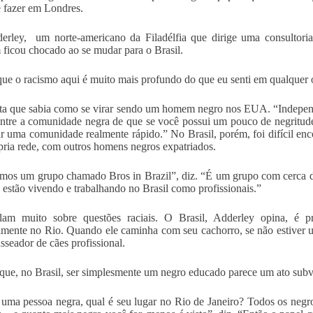
e fazer em Londres.
rley, um norte-americano da Filadélfia que dirige uma consultori
ficou chocado ao se mudar para o Brasil.
que o racismo aqui é muito mais profundo do que eu senti em qualquer o
ta que sabia como se virar sendo um homem negro nos EUA. “Indepen
ntre a comunidade negra de que se você possui um pouco de negritud
ir uma comunidade realmente rápido.” No Brasil, porém, foi difícil enc
pria rede, com outros homens negros expatriados.
mos um grupo chamado Bros in Brazil”, diz. “É um grupo com cerca d
estão vivendo e trabalhando no Brasil como profissionais.”
alam muito sobre questões raciais. O Brasil, Adderley opina, é p
lmente no Rio. Quando ele caminha com seu cachorro, se não estiver u
sseador de cães profissional.
 que, no Brasil, ser simplesmente um negro educado parece um ato subv
ma pessoa negra, qual é seu lugar no Rio de Janeiro? Todos os negr