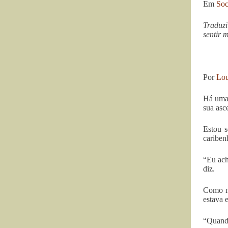
Em
Soc
Traduzi
sentir 
Por
Lou
Há uma 
sua asc
Estou s
cariben
“Eu ach
diz.
Como mu
estava 
“Quando