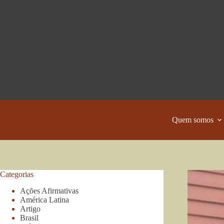
Pular
para
o
conteúdo
Quem somos
Categorias
Ações Afirmativas
América Latina
Artigo
Brasil