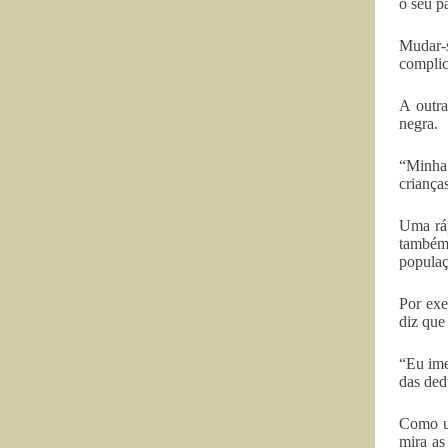
o seu pa
Mudar-s
complic
A outra
negra.
“Minha
criança
Uma ráp
também
populaç
Por exe
diz que
“Eu ime
das ded
Como um
mira as