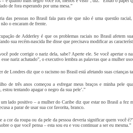
s – e quanto mais negro você for, menos é visto”, diz. “Então o papel q
lado de fora esperando por uma mesa.”
ia das pessoas no Brasil fala para ele que não é uma questão racial,
 não o encaram de frente.
upação de Adderley é que os problemas raciais no Brasil afetem sua
fando sua recém-nascida lhe disse que precisava modificar as característ
ocê pode corrigir o nariz dela, sabe? Aperte ele. Se você apertar o nar
á esse nariz achatado”, o executivo lembra as palavras que a mulher uso
r de Londres diz que o racismo no Brasil está afetando suas crianças 
lho de três anos começou a esfregar meus braços e minha pele quan
 estou tentando apagar o negro da sua pele’.”
um lado positivo – a mulher do Caribe diz que estar no Brasil a fez m
ecusa a parar de usar sua cor favorita, branco.
e a cor da roupa ou da pele da pessoa deveria significar quem você é
sobre o que você pensa – esta sou eu e vou continuar a ser eu mesma.”