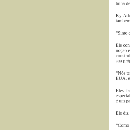
tinha d
Ky Adde
também 
“Sinto 
Ele con
noção e
constru
sua pró
“Nós te
EUA, e 
Eles f
especia
é um pa
Ele diz
“Como u