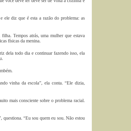
ue você deve ter deve ser de volta à cozinha e
 e ele diz que é esta a razão do problema: as
 filha. Tempos atrás, uma mulher que estava
icas físicas da menina.
iz dela todo dia e continuar fazendo isso, ela
u.
também.
do vinha da escola”, ela conta. “Ele dizia,
uito mais consciente sobre o problema racial.
?”, questiona. “Eu sou quem eu sou. Não estou