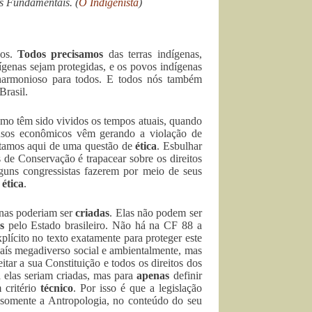
os Fundamentais. (
O Indigenista
)
dos.
Todos precisamos
das terras indígenas,
dígenas sejam protegidas, e os povos indígenas
harmonioso para todos. E todos nós também
Brasil.
 como têm sido vividos os tempos atuais, quando
busos econômicos vêm gerando a violação de
Tratamos aqui de uma questão de
ética
. Esbulhar
 de Conservação é trapacear sobre os direitos
lguns congressistas fazerem por meio de seus
 ética
.
enas poderiam ser
criadas
. Elas não podem ser
s
pelo Estado brasileiro. Não há na CF 88 a
xplícito no texto exatamente para proteger este
 país megadiverso social e ambientalmente, mas
ar a sua Constituição e todos os direitos dos
 elas seriam criadas, mas para
apenas
definir
 critério
técnico
. Por isso é que a legislação
ão somente a Antropologia, no conteúdo do seu