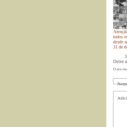
Atenção
todos o
desde se
31 de d
3
Deixe 
O seu en
Nom
Adici