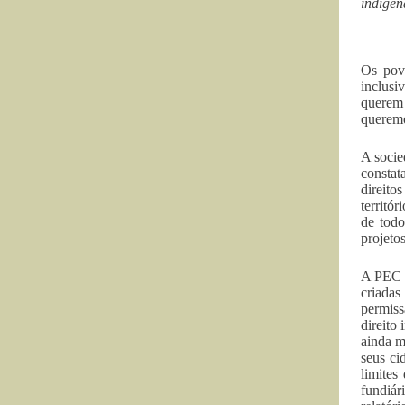
indígen
Os povo
inclusi
querem
queremo
A socie
constat
direito
territó
de todo
projeto
A PEC 2
criadas
permiss
direito
ainda m
seus ci
limites
fundiár