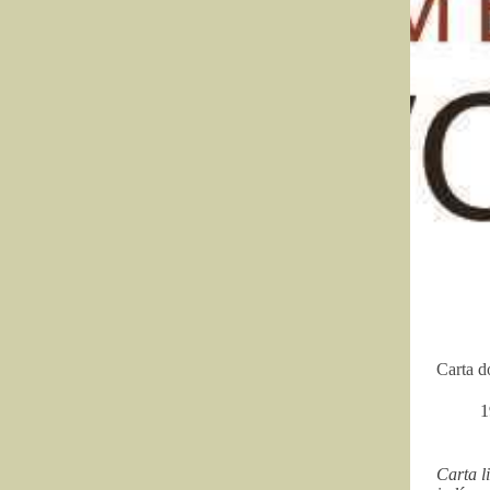
Carta d
1
Carta l