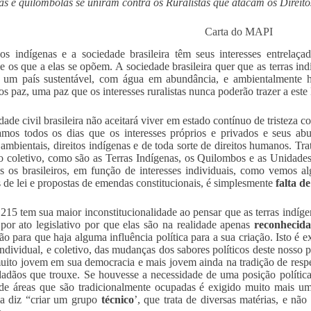
as e quilombolas se uniram contra os Ruralistas que atacam os Direit
Carta do MAPI
s indígenas e a sociedade brasileira têm seus interesses entrelaça
ve os que a elas se opõem. A sociedade brasileira quer que as terras in
 um país sustentável, com água em abundância, e ambientalmente 
s paz, uma paz que os interesses ruralistas nunca poderão trazer a este 
dade civil brasileira não aceitará viver em estado contínuo de tristeza
amos todos os dias que os interesses próprios e privados e seus a
s ambientais, direitos indígenas e de toda sorte de direitos humanos. 
rio coletivo, como são as Terras Indígenas, os Quilombos e as Unidades
s os brasileiros, em função de interesses individuais, como vemos a
s de lei e propostas de emendas constitucionais, é simplesmente
falta de
15 tem sua maior inconstitucionalidade ao pensar que as terras indíg
 por ato legislativo por que elas são na realidade apenas
reconhecida
ão para que haja alguma influência política para a sua criação. Isto é e
 individual, e coletivo, das mudanças dos sabores políticos deste nosso
uito jovem em sua democracia e mais jovem ainda na tradição de respeit
dadãos que trouxe. Se houvesse a necessidade de uma posição política
 de áreas que são tradicionalmente ocupadas é exigido muito mais um
ia diz “criar um grupo
técnico
’, que trata de diversas matérias, e n