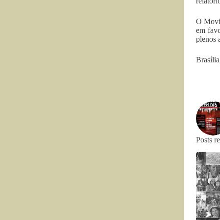
relatóri
O Movim
em favo
plenos 
Brasíli
Posts r