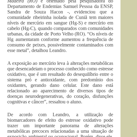
Madeira (RO)
e orientado pela pesquisadora do
Departamento de Endemias Samuel Pessoa da ENSP,
Sandra de Souza Hacon -, evidenciou que a
comunidade ribeirinha isolada de Cuniã tem maiores
níveis de mercúrio em sangue (Hg-S) e mercúrio em
cabelo (Hg-C), quando comparados com comunidades
urbanas, da cidade de Porto Velho (RO). “Os níveis de
Hg aumentaram conforme aumentou a frequência de
consumo de peixes, possivelmente contaminados com
esse metal”, detalhou Leandro.
A exposição ao mercúrio leva à alterações metabólicas
que desencadeiam o processo conhecido como estresse
oxidativo, que é um resultado do desequilíbrio entre o
sistema pró e antioxidante, com predomínio dos
oxidantes, gerando dano celular. Este dano está
relacionado ao aparecimento de diversos tipos de
doenças neurodegenerativas, do coração, disfunções
cognitivas e câncer”, ressaltou o aluno.
De acordo com Leandro, a utilização de
biomarcadores de efeito do estresse oxidativo pode
trazer um importante panorama de alterações
metabólicas precoces relacionadas a uma situação de
exposição ambiental ou ocupacional. Porém, disse ele,