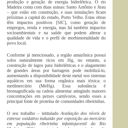
produção e geração de energia hidrelétrica. O rio
Madeira conta com duas usinas: Santo Antônio e Jirau
– que estão em construção, e suas instalações ficam
próximas a capital do estado, Porto Velho. Estas obras
têm impactos positivos [SIC], como geração de
empregos, renda e energia, mas há também impactos
socioambientais e na saúde que podem alterar a
qualidade de vida e o perfil de morbimortalidade do
povo local.
Conforme já mencionado, a região amazônica possui
solos naturalmente ricos em Hg, no entanto, a
construção de lagos para hidrelétricas e o alagamento
de grandes áreas por barragens pode mobilizá-lo,
aumentando a disponibilidade deste metal nos sistemas
aquáticos em sua forma orgânica mais tóxica: o
metilmercúrio (MeHg). Essa substância é
biomagnificada na cadeia alimentar atingindo maiores
concentrações em peixes carnívoros, sendo esses a
principal fonte de proteína de comunidades ribeirinhas.
O seu trabalho – intitulado
Avaliação dos níveis de
estresse oxidativo induzido por exposição ao mercúrio
em população ribeirinha infantojuvenil do Rio