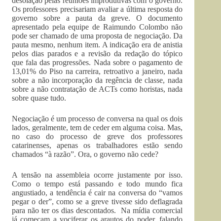
desolação pelas reuniões improdutivas com o governo.
Os professores precisariam avaliar a última resposta do
governo sobre a pauta da greve. O documento
apresentado pela equipe de Raimundo Colombo não
pode ser chamado de uma proposta de negociação. Da
pauta mesmo, nenhum item. A indicação era de anistia
pelos dias parados e a revisão da redação do tópico
que fala das progressões. Nada sobre o pagamento de
13,01% do Piso na carreira, retroativo a janeiro, nada
sobre a não incorporação da regência de classe, nada
sobre a não contratação de ACTs como horistas, nada
sobre quase tudo.
Negociação é um processo de conversa na qual os dois
lados, geralmente, tem de ceder em alguma coisa. Mas,
no caso do processo de greve dos professores
catarinenses, apenas os trabalhadores estão sendo
chamados “à razão”. Ora, o governo não cede?
A tensão na assembleia ocorre justamente por isso.
Como o tempo está passando e todo mundo fica
angustiado, a tendência é cair na conversa do “vamos
pegar o der”, como se a greve tivesse sido deflagrada
para não ter os dias descontados. Na mídia comercial
já começam a vociferar os arautos do poder, falando