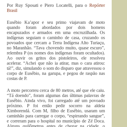
Por Ruy Sposati e Piero Locatelli, para o
Repórter
Brasil
Eusébio Ka’apor e seu primo viajavam de moto
quando foram abordados por dois homens
encapuzados e armados em uma encruzilhada. Os
indígenas seguiam o caminho de casa, cruzando os
povoados que cercam a Terra Indígena Alto Turiaçu,
no Maranhão. “Tava chovendo muito, quase escuro”,
relembra P (os nomes dos indígenas foram ocultados).
Ao ouvir os gritos dos pistoleiros, ele resolveu
acelerar. “Achei que não ia atirar, mas o cara atirou:
tá!”, diz, simulando o som do disparo que atravessou o
corpo de Eusébio, na garupa, e pegou de raspão nas
costas de P.
A moto percorreu cerca de 80 metros, até que ele caiu.
“Tá doendo”, foram algumas das últimas palavras de
Eusébio. Ainda vivo, foi carregado até um povoado
próximo. P foi então pedir socorro na aldeia
Ximborendá. Com M, filho de Eusébio, usaram um
caminhão para carregar o corpo, “espirrando sangue”,
e correram para o hospital no município de Zé Doca.
Alguns quilômetros antes de chegar na cidade, o