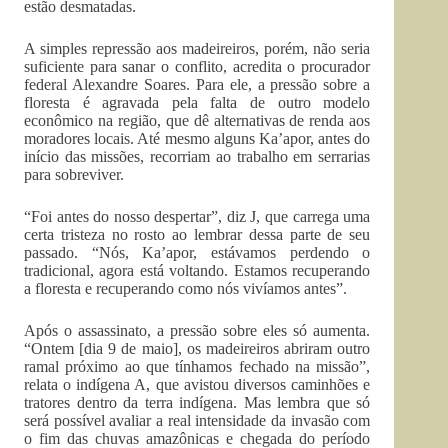
estão desmatadas.
A simples repressão aos madeireiros, porém, não seria
suficiente para sanar o conflito, acredita o procurador
federal Alexandre Soares. Para ele, a pressão sobre a
floresta é agravada pela falta de outro modelo
econômico na região, que dê alternativas de renda aos
moradores locais. Até mesmo alguns Ka’apor, antes do
início das missões, recorriam ao trabalho em serrarias
para sobreviver.
“Foi antes do nosso despertar”, diz J, que carrega uma
certa tristeza no rosto ao lembrar dessa parte de seu
passado. “Nós, Ka’apor, estávamos perdendo o
tradicional, agora está voltando. Estamos recuperando
a floresta e recuperando como nós vivíamos antes”.
Após o assassinato, a pressão sobre eles só aumenta.
“Ontem [dia 9 de maio], os madeireiros abriram outro
ramal próximo ao que tínhamos fechado na missão”,
relata o indígena A, que avistou diversos caminhões e
tratores dentro da terra indígena. Mas lembra que só
será possível avaliar a real intensidade da invasão com
o fim das chuvas amazônicas e chegada do período