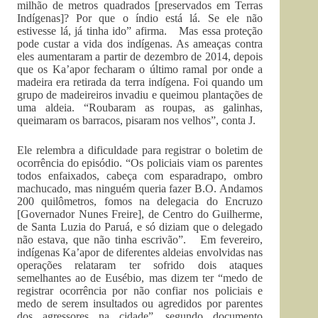
milhão de metros quadrados [preservados em Terras
Indígenas]? Por que o índio está lá. Se ele não
estivesse lá, já tinha ido” afirma. Mas essa proteção
pode custar a vida dos indígenas. As ameaças contra
eles aumentaram a partir de dezembro de 2014, depois
que os Ka’apor fecharam o último ramal por onde a
madeira era retirada da terra indígena. Foi quando um
grupo de madeireiros invadiu e queimou plantações de
uma aldeia. “Roubaram as roupas, as galinhas,
queimaram os barracos, pisaram nos velhos”, conta J.
Ele relembra a dificuldade para registrar o boletim de
ocorrência do episódio. “Os policiais viam os parentes
todos enfaixados, cabeça com esparadrapo, ombro
machucado, mas ninguém queria fazer B.O. Andamos
200 quilômetros, fomos na delegacia do Encruzo
[Governador Nunes Freire], de Centro do Guilherme,
de Santa Luzia do Paruá, e só diziam que o delegado
não estava, que não tinha escrivão”. Em fevereiro,
indígenas Ka’apor de diferentes aldeias envolvidas nas
operações relataram ter sofrido dois ataques
semelhantes ao de Eusébio, mas dizem ter “medo de
registrar ocorrência por não confiar nos policiais e
medo de serem insultados ou agredidos por parentes
dos agressores na cidade”, segundo documento