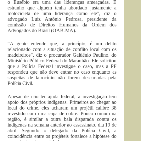
o Eusébio era uma das lideranças ameaçadas. É
estranho que alguém tenha abordado justamente a
motocicleta de uma liderança como ele”, diz o
advogado Luiz Antônio Pedrosa, presidente da
comissão de Direitos Humanos da Ordem dos
Advogados do Brasil (OAB-MA).
“A gente entende que, a princípio, é um delito
relacionado com a situação de conflito local com os
madeireiros”, diz o procurador Galtiênio Paulino, do
Ministério Público Federal do Maranhão. Ele solicitou
que a Polícia Federal investigue o caso, mas a PF
respondeu que não deve entrar no caso enquanto as
suspeitas de latrocínio não forem descartadas pela
Polícia Civil.
Apesar de não ter ajuda federal, a investigação tem
apoio dos próprios indígenas. Primeiros ao chegar ao
local do crime, eles acharam um projétil calibre 38
revestido com uma capa de cobre. Pouco comum na
região, é similar a outra bala disparada contra os
indígenas na semana anterior ao assassinato, dia 19 de
abril. Segundo o delegado da Polícia Civil, a
coincidência entre os projéteis fortalece a hipótese do