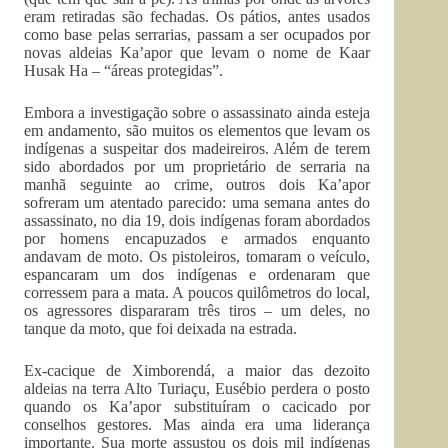
eram retiradas são fechadas. Os pátios, antes usados
como base pelas serrarias, passam a ser ocupados por
novas aldeias Ka’apor que levam o nome de Kaar
Husak Ha – “áreas protegidas”.
Embora a investigação sobre o assassinato ainda esteja
em andamento, são muitos os elementos que levam os
indígenas a suspeitar dos madeireiros. Além de terem
sido abordados por um proprietário de serraria na
manhã seguinte ao crime, outros dois Ka’apor
sofreram um atentado parecido: uma semana antes do
assassinato, no dia 19, dois indígenas foram abordados
por homens encapuzados e armados enquanto
andavam de moto. Os pistoleiros, tomaram o veículo,
espancaram um dos indígenas e ordenaram que
corressem para a mata. A poucos quilômetros do local,
os agressores dispararam três tiros – um deles, no
tanque da moto, que foi deixada na estrada.
Ex-cacique de Ximborendá, a maior das dezoito
aldeias na terra Alto Turiaçu, Eusébio perdera o posto
quando os Ka’apor substituíram o cacicado por
conselhos gestores. Mas ainda era uma liderança
importante. Sua morte assustou os dois mil indígenas