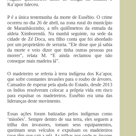
Ka’apor faleceu.
P é a única testemunha da morte de Eusébio. O crime
ocorreu no dia 26 de abril, na zona rural do município
de Maranhãozinho, a três quilômetros da entrada da
aldeia Ximborendá. Na manhã seguinte, na sede da
cidade de Zé Doca, seu filho conta que foi abordado
por um proprietário de serraria. “Ele disse que já sabia
da morte e veio dizer que tinha outras pessoas pra
morrer”, relata M. “E ainda reclamou que não
consegue mais madeira lá”.
O madeireiro se referia à terra indígena dos Ka’apor,
que sofre constantes invasões para o roubo de árvores.
Cansados de esperar pela ajuda do Estado, desde 2013
os índios resolveram colocar a própria vida em risco
para expulsar os madeireiros. Eusébio era uma das
lideranças deste movimento.
Essas ações foram batizadas pelos indígenas como
‘missões’. Sempre dentro de sua terra, eles seguem a
trilha dos invasores, tomam seus equipamentos,
queimam seus veículos e expulsam os madeireiros
(que têm que sair a pé). As trilhas por onde as árvores