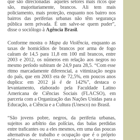
que são direcionadas aqueles setores mais ricos que
são, majoritariamente, brancos. Ali tem mais
policiamento, mais proteção, enquanto nos bairro nos
bairros das periferias urbanas não têm segurança
pública nem privada. É um salve-se quem puder”,
disse o sociólogo à
Agência Brasil
.
Conforme mostra o
Mapa da Violência
, enquanto as
taxas de homicídios de brancos por arma de fogo
caíram de 14,5 para 11,8 em 100 mil brancos, entre
2003 e 2012, os números em relação aos negros no
mesmo período subiram de 24,9 para 28,5. “Com esse
ritmo marcadamente diferencial, a vitimização negra
do país, que em 2003 era de 72,5%, em poucos anos
duplica: em 2012 já é de 142%”, destaca o
levantamento, elaborado pela Faculdade Latino
Americana de Ciências Sociais (FLACSO), em
parceria com a Organização das Nações Unidas para a
Educação, a Ciência e a Cultura (Unesco) no Brasil.
“São jovens pobre, negros, da periferia urbanas,
sujeitos ao arbítrio das polícias, das balas perdidas
entre traficantes ou a eles mesmos, em uma das poucas
alternativas de trabalho e ocupação que é o próprio