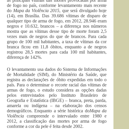
as principais vítimas das mortes provocadas por arma
de fogo no país, conforme levantamento mais recente
do
Mapa da Violência 2015
, que será divulgado hoje
(14), em Brasília. Das 39.686 vítimas de disparo de
qualquer tipo de arma de fogo, em 2012, 28.946 eram
negros e 10.632, brancos – a diferença nos números
mostra que as vítimas desse tipo de morte foram 2,5
vezes mais de negros do que de brancos. Para cada
grupo de 100 mil habitantes, a taxa de vítimas da cor
branca ficou em 11,8 óbitos, enquanto a de negros
registrou 28,5 mortes para cada 100 mil habitantes,
diferença de 142%.
O levantamento usa dados do Sistema de Informações
de Mortalidade (SIM), do Ministério da Saúde, que
registra as declarações de óbito expedidas em todo o
país. Para o determinar o recorte racial das vítimas de
armas de fogo, o estudo considera as opções dadas
pelos entrevistados pelo Instituto Brasileiro de
Geografia e Estatística (IBGE) – branca, preta, parda,
amarela ou indígena – na elaboração dos censos
demográficos. Enquanto a série histórica do
Mapa da
Violência
compreende o intervalado entre 1980 e
2012, a classificação das mortes por arma de fogo
conforme a cor da pele é feita desde 2002.