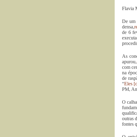
Flavia 
De um 
densa,
r
de 6 fe
executa
procedi
As con
apurou,
com cer
na époc
de rasp
“
Eles [
PM, An
O calha
fundame
qualifi
outras 
fontes 
O episó