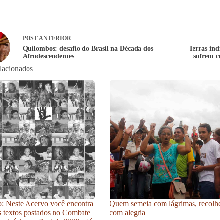
POST
ANTERIOR
Quilombos: desafio do Brasil na Década dos
Terras ind
Afrodescendentes
sofrem c
elacionados
: Neste Acervo você encontra
Quem semeia com lágrimas, recolh
s textos postados no Combate
com alegria