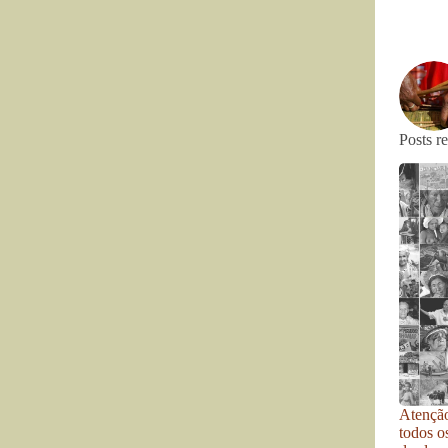
Posts r
Atenção
todos o