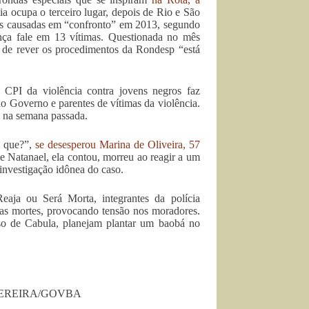
a ocupa o terceiro lugar, depois de Rio e São
es causadas em “confronto” em 2013, segundo
nça fale em 13 vítimas. Questionada no mês
de de rever os procedimentos da Rondesp “está
 CPI da violência contra jovens negros faz
o Governo e parentes de vítimas da violência.
 na semana passada.
a que?”,
se desesperou Marina de Oliveira, 57
e Natanael, ela contou, morreu ao reagir a um
investigação idônea do caso.
ja ou Será Morta, integrantes da polícia
as mortes, provocando tensão nos moradores.
so de Cabula, planejam plantar um baobá no
EREIRA/GOVBA