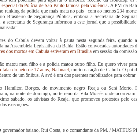
 especial da Polícia de São Paulo famosa pela violência
. A PM da Bahi
no ranking da polícia que mais mata no país _com ao menos 234 mort
io Brasileiro de Segurança Pública, embora a Secretaria de Segura
, a secretaria de Segurança informou a este jornal que a possibilida
nalisada”.
tes do Cabula devem voltar à pauta nesta segunda-feira, quando a
ia na Assembleia Legislativa da Bahia. Estão convocadas autoridades d
res dos mortos em Cabula estiveram em Brasília
em sessão da comissão
ão matou meu filho e a polícia matou outro filho. Eu quero viver par
o falar do neto de 17 anos, Natanael
, morto na ação de Cabula. O pai d
 dentro de um ônibus. A avó é um dos parentes mobilizados para cobrar 
o Hamilton Borges, do movimento negro Reaja ou Será Morto, Rea
am, na noite de domingo, no terreno da Vila Moisés onde ocorreram 
imo sábado, os ativistas do Reaja, que promoveu protestos pelo ca
 das execuções.
 governador baiano, Rui Costa, e o comandante da PM. /
MATEUS P