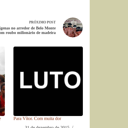
PRÓXIMO
POST
ígenas no arredor de Belo Monte
om roubo milionário de madeira
e
Para Vítor. Com muita dor
31 de dezembro de 2015