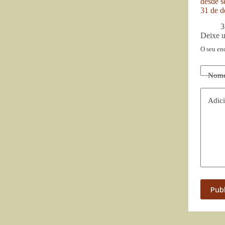
desde se
31 de d
3
Deixe 
O seu en
Nom
Adici
Pub