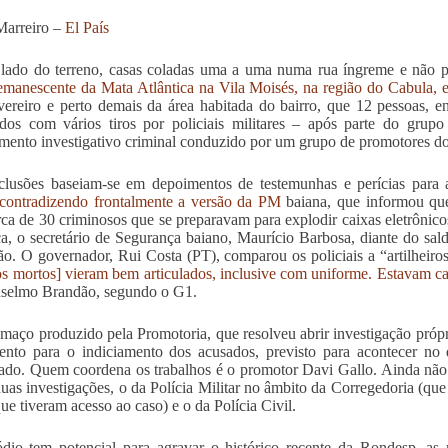
Marreiro –
El País
lado do terreno, casas coladas uma a uma numa rua íngreme e não 
emanescente da Mata Atlântica
na Vila Moisés, na região do Cabula, 
vereiro e perto demais da área habitada do bairro, que 12 pessoas, e
dos com vários tiros por policiais militares – após parte do grup
mento investigativo criminal conduzido por um grupo de promotores do
clusões baseiam-se em depoimentos de testemunhas e perícias para
contradizendo frontalmente a versão da PM
baiana, que informou que
ca de 30 criminosos que se preparavam para explodir caixas eletrônicos
a, o secretário de Segurança baiano, Maurício Barbosa, diante do sal
ão. O governador, Rui Costa (PT), comparou os policiais a “artilheir
os mortos] vieram bem articulados, inclusive com uniforme. Estavam 
selmo Brandão, segundo o G1.
maço produzido pela Promotoria, que resolveu abrir investigação própri
nto para o indiciamento dos acusados, previsto para acontecer no 
cado. Quem coordena os trabalhos é o promotor Davi Gallo. Ainda não 
duas investigações, o da Polícia Militar no âmbito da Corregedoria (qu
que tiveram acesso ao caso) e o da Polícia Civil.
dio tem potencial para agravar o histórico recente da Rondesp, as