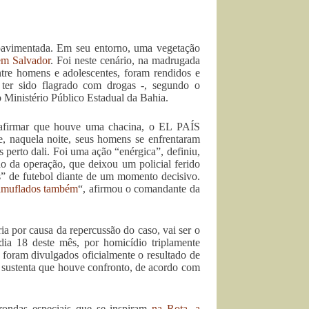
pavimentada. Em seu entorno, uma vegetação
em Salvador
. Foi neste cenário, na madrugada
ntre homens e adolescentes, foram rendidos e
o ter sido flagrado com drogas -, segundo o
 Ministério Público Estadual da Bahia.
 afirmar que houve uma chacina, o EL PAÍS
, naquela noite, seus homens se enfrentaram
 perto dali. Foi uma ação “enérgica”, definiu,
do da operação, que deixou um policial ferido
os” de futebol diante de um momento decisivo.
camuflados também
“, afirmou o comandante da
a por causa da repercussão do caso, vai ser o
dia 18 deste mês, por homicídio triplamente
foram divulgados oficialmente o resultado de
e sustenta que houve confronto, de acordo com
 rondas especiais que se inspiram
na Rota, a