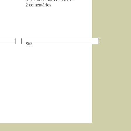
2 comentários
Site