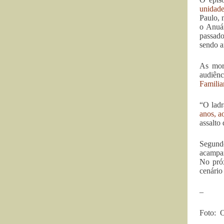
unidade
Paulo, 
o Anuár
passado
sendo a
As mor
audiênc
Familia
“O ladr
anos, a
assalto
Segund
acampar
No próx
cenário
–
Foto: O