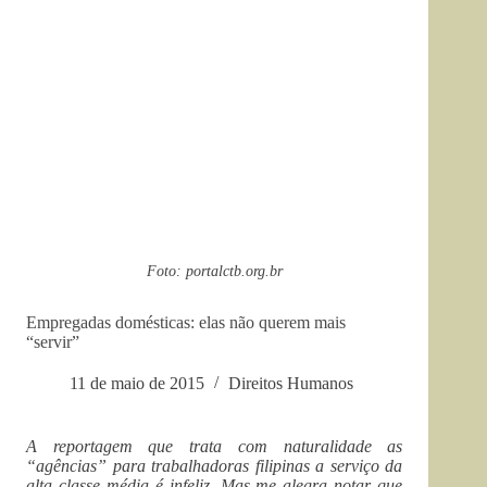
Foto: portalctb.org.br
Empregadas domésticas: elas não querem mais
“servir”
11 de maio de 2015
Direitos Humanos
A reportagem que trata com naturalidade as
“agências” para trabalhadoras filipinas a serviço da
alta classe média é infeliz. Mas me alegra notar que