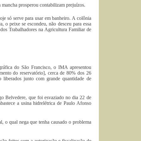
a mancha prosperou contabilizam prejuízos.
je só serve para usar em banheiro. A colônia
a, o peixe se escondeu, não desceu para essa
o dos Trabalhadores na Agricultura Familiar de
gráfica do São Francisco, o IMA apresentou
amento do reservatório], cerca de 80% dos 26
o liberados junto com grande quantidade de
o Belvedere, que foi esvaziado no dia 22 de
bastece a usina hidrelétrica de Paulo Afonso
l, o qual nega que tenha causado o problema
ão feitos com a autorização e fiscalização de