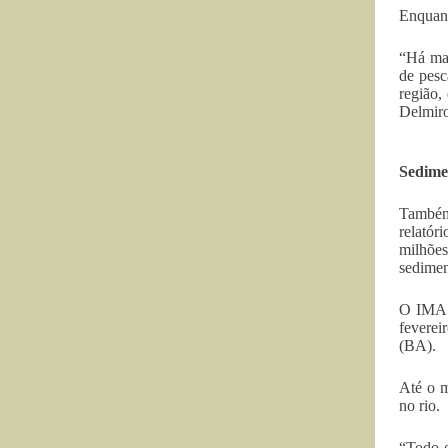
Enquant
“Há mai
de pesc
região,
Delmir
Sedime
Também
relatór
milhões
sedimen
O IMA a
feverei
(BA).
Até o m
no rio.
“Todo o