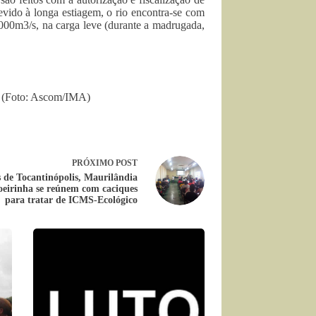
ido à longa estiagem, o rio encontra-se com
000m3/s, na carga leve (durante a madrugada,
o (Foto: Ascom/IMA)
PRÓXIMO
POST
s de Tocantinópolis, Maurilândia
oeirinha se reúnem com caciques
para tratar de ICMS-Ecológico