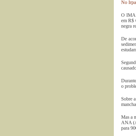
No Irpa
O IMA (
em R$ 6
negra r
De acor
sedimen
estudam
Segundo
causado
Durante
o probl
Sobre a
mancha,
Mas a m
ANA (Ag
para 90