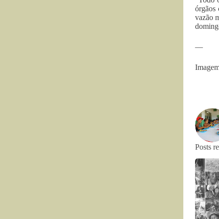
órgãos 
vazão m
domingo
—
Imagem:
Posts r