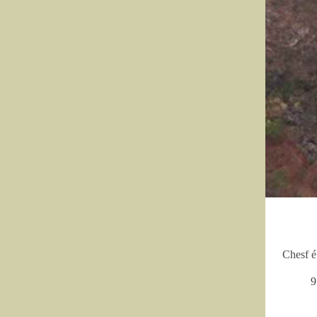
Chesf é
9