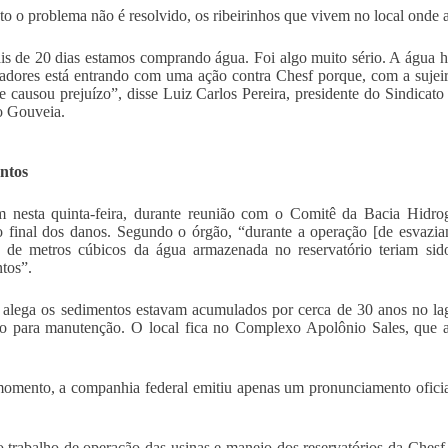
o o problema não é resolvido, os ribeirinhos que vivem no local onde 
s de 20 dias estamos comprando água. Foi algo muito sério. A água ho
adores está entrando com uma ação contra Chesf porque, com a sujeir
 e causou prejuízo”, disse Luiz Carlos Pereira, presidente do Sindicat
o Gouveia.
ntos
 nesta quinta-feira, durante reunião com o Comitê da Bacia Hidro
io final dos danos. Segundo o órgão, “durante a operação [de esvazi
 de metros cúbicos da água armazenada no reservatório teriam sid
tos”.
lega os sedimentos estavam acumulados por cerca de 30 anos no lag
ro para manutenção. O local fica no Complexo Apolônio Sales, que a
omento, a companhia federal emitiu apenas um pronunciamento oficia
 trabalho de operação das usinas e manejo dos reservatórios da Chesf s