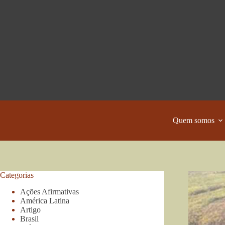
Pular
para
o
conteúdo
Quem somos
Categorias
Ações Afirmativas
América Latina
Artigo
Brasil