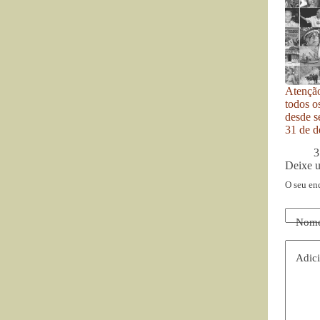
Atenção
todos o
desde se
31 de d
3
Deixe 
O seu en
Nom
Adici