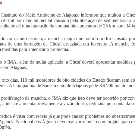
a
Instituto do Meio Ambiente de Alagoas) informou que multou a Ches
50 mil por dano ambiental causado pela liberação de sedimentos no 
esultante de uma operação da companhia aumentou de 25 km para 34 km
do com laudo técnico, a mancha negra que polui o rio foi causada por
tos de uma barragem da Chesf, esvaziada em fevereiro. A mancha foi
 medidas para amenizar o problema.
 o IMA, além da multa aplicada, a Chesf deverá apresentar medidas p
s em Alagoas.
 oito dias, 110 mil moradores de oito cidades do Estado ficaram sem a
ema. A Companhia de Saneamento de Alagoas pede R$ 500 mil de inden
 proliferação da mancha, o IMA diz que isso deve ter ocorrido por conta
 a ideia é aumentar novamente a vazão do rio, reduzida por conta da s
edida é vista com receio já que pode causar problemas no abasteciment
ência Nacional das Águas) deve realizar reunião com órgãos para red
0m³/s.