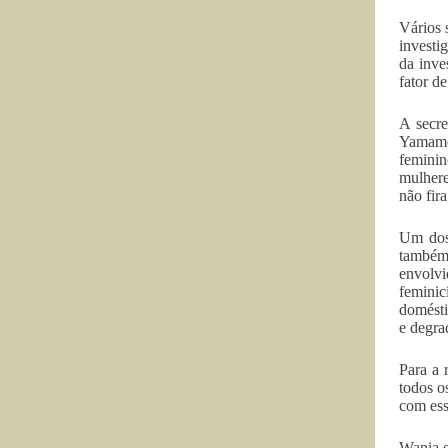
Vários 
investi
da inve
fator d
A secre
Yamamot
feminin
mulhere
não fir
Um dos 
também 
envolvi
feminic
domésti
e degra
Para a 
todos o
com ess
Wania e