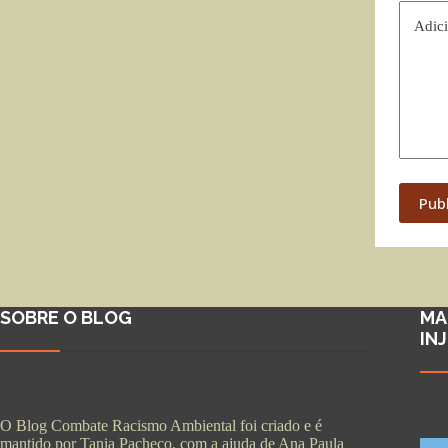
Adici
Pub
SOBRE O BLOG
MA
IN
O Blog Combate Racismo Ambiental foi criado e é
mantido por Tania Pacheco, com a ajuda de Ana Paula