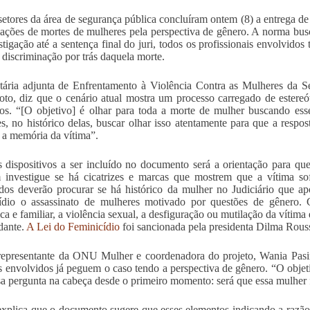
setores da área de segurança pública concluíram ontem (8) a entrega de c
gações de mortes de mulheres pela perspectiva de gênero. A norma busc
stigação até a sentença final do juri, todos os profissionais envolvido
e discriminação por trás daquela morte.
tária adjunta de Enfrentamento à Violência Contra as Mulheres da Sec
o, diz que o cenário atual mostra um processo carregado de estereó
os. “[O objetivo] é olhar para toda a morte de mulher buscando esse
s, no histórico delas, buscar olhar isso atentamente para que a respos
a a memória da vítima”.
dispositivos a ser incluído no documento será a orientação para que 
investigue se há cicatrizes e marcas que mostrem que a vítima sof
dos deverão procurar se há histórico da mulher no Judiciário que ap
ídio o assassinato de mulheres motivado por questões de gênero. 
ca e familiar, a violência sexual, a desfiguração ou mutilação da vítim
dante.
A Lei do Feminicídio
foi sancionada pela presidenta Dilma Rouss
representante da ONU Mulher e coordenadora do projeto, Wania Pasina
s envolvidos já peguem o caso tendo a perspectiva de gênero. “O objeti
a pergunta na cabeça desde o primeiro momento: será que essa mulher 
xplica que o documento sugere que esses elementos indicando a razão