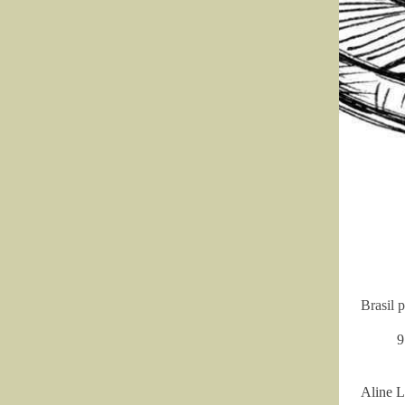
Brasil 
9
Aline L