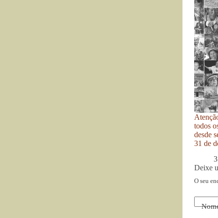
Atenção
todos o
desde se
31 de d
3
Deixe 
O seu en
Nom