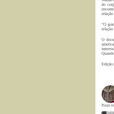
do cor
encontr
relação
“O gran
relação
O docum
americ
interes
Quando 
Edição:
Posts r