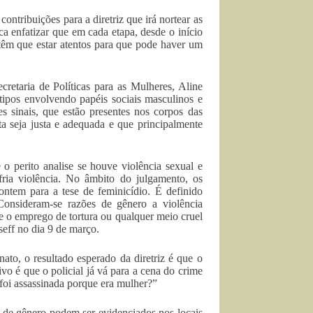
ontribuições para a diretriz que irá nortear as
a enfatizar que em cada etapa, desde o início
s têm que estar atentos para que pode haver um
retaria de Políticas para as Mulheres, Aline
tipos envolvendo papéis sociais masculinos e
s sinais, que estão presentes nos corpos das
ta seja justa e adequada e que principalmente
o perito analise se houve violência sexual e
ria violência. No âmbito do julgamento, os
ontem para a tese de feminicídio. É definido
Consideram-se razões de gênero a violência
a e o emprego de tortura ou qualquer meio cruel
eff no dia 9 de março.
to, o resultado esperado da diretriz é que o
vo é que o policial já vá para a cena do crime
foi assassinada porque era mulher?”
 de gênero podem ser evidenciados nos locais