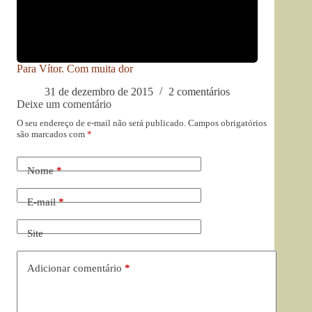
Para Vítor. Com muita dor
31 de dezembro de 2015
2 comentários
Deixe um comentário
O seu endereço de e-mail não será publicado.
Campos obrigatórios
são marcados com
*
Nome
*
E-mail
*
Site
Adicionar comentário
*