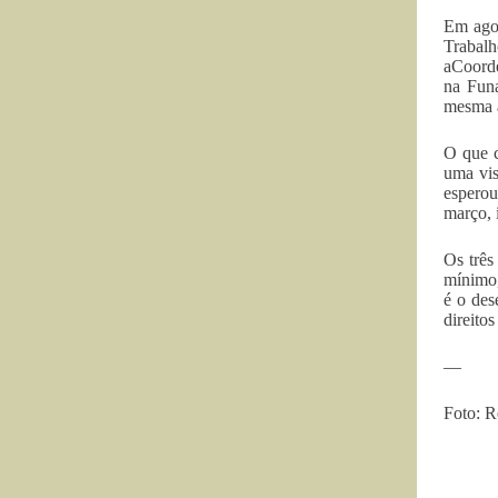
Em agos
Trabalh
aCoorde
na Funa
mesma a
O que c
uma vis
esperou
março, 
Os três
mínimo,
é o des
direito
—
Foto: R