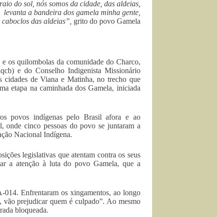
aio do sol, nós somos da cidade, das aldeias,
levanta a bandeira dos gamela minha gente,
 caboclos das aldeias”,
grito do povo Gamela
 e os quilombolas da comunidade do Charco,
cb) e do Conselho Indigenista Missionário
 cidades de Viana e Matinha, no trecho que
 uma etapa na caminhada dos Gamela, iniciada
s povos indígenas pelo Brasil afora e ao
l, onde cinco pessoas do povo se juntaram a
ação Nacional Indígena.
ições legislativas que atentam contra os seus
ar a atenção à luta do povo Gamela, que a
-014. Enfrentaram os xingamentos, ao longo
ia, vão prejudicar quem é culpado”. Ao mesmo
trada bloqueada.