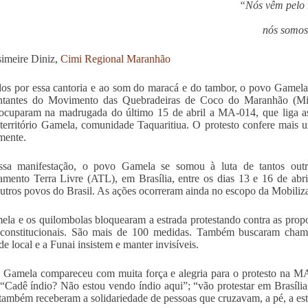
“Nós vêm pelo r
nós somos
imeire Diniz,
Cimi Regional Maranhão
s por essa cantoria e ao som do maracá e do tambor, o povo Gamela
entantes do Movimento das Quebradeiras de Coco do Maranhão (Miq
ocuparam na madrugada do último 15 de abril a MA-014, que liga as
 território Gamela, comunidade Taquaritiua. O protesto confere mais
mente.
sa manifestação, o povo Gamela se somou à luta de tantos outro
ento Terra Livre (ATL), em Brasília, entre os dias 13 e 16 de abri
outros povos do Brasil. As ações ocorreram ainda no escopo da Mobiliz
la e os quilombolas bloquearam a estrada protestando contra as propos
s constitucionais. São mais de 100 medidas. Também buscaram cham
de local e a Funai insistem e manter invisíveis.
Gamela compareceu com muita força e alegria para o protesto na MA
 “Cadê índio? Não estou vendo índio aqui”; “vão protestar em Brasíl
também receberam a solidariedade de pessoas que cruzavam, a pé, a es