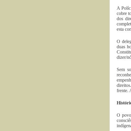
A Políc
cobre t
dos dir
complet
esta co
O deleg
duas ho
Constit
dizer/n
Sem so
reconhe
empenha
direito
frente. 
Históri
O povo 
consciê
indígen