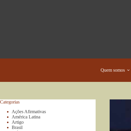
Pular
para
o
conteúdo
Quem somos
Categorias
Ações Afirmativas
América Latina
Artigo
Brasil