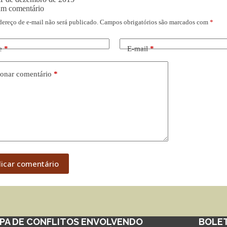
um comentário
dereço de e-mail não será publicado.
Campos obrigatórios são marcados com
*
e
*
E-mail
*
onar comentário
*
licar comentário
PA DE CONFLITOS ENVOLVENDO
BOLE