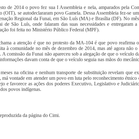
to de 2014 o povo fez sua I Assembleia e nela, amparados pela Con
o (OIT), se autodeclararam povo Gamela. Dessa Assembleia fez-se uma
nação Regional da Funai, em São Luís (MA) e Brasília (DF). No mês
i de São Luís, onde falaram das suas necessidades e entregaram a
ção foi feita no Ministério Público Federal (MPF).
hama a atenção é que no protesto da MA-104 é que povo reafirma o f
ita à comunidade no mês de dezembro de 2014, mas até agora não o 
. A comissão da Funai não apareceu sob a alegação de que o veículo da
informações davam conta de que o veículo seguia nas mãos do mecânic
 meses na oficina e nenhum transporte de substituição revelam que exis
 má vontade em atender um povo em luta pelo reconhecimento étnico e te
ejo e favorece as ações dos poderes Executivo, Legislativo e Judiciár
s dos povos indígenas.
eproduzida da página do Cimi.