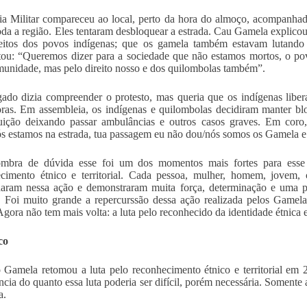
ia Militar compareceu ao local, perto da hora do almoço, acompanhad
oda a região. Eles tentaram desbloquear a estrada. Cau Gamela explicou
eitos dos povos indígenas; que os gamela também estavam lutando p
ou: “Queremos dizer para a sociedade que não estamos mortos, o po
munidade, mas pelo direito nosso e dos quilombolas também”.
ado dizia compreender o protesto, mas queria que os indígenas libe
ras. Em assembleia, os indígenas e quilombolas decidiram manter bl
uição deixando passar ambulâncias e outros casos graves. Em coro
ós estamos na estrada, tua passagem eu não dou/nós somos os Gamela 
mbra de dúvida esse foi um dos momentos mais fortes para esse 
cimento étnico e territorial. Cada pessoa, mulher, homem, jovem, c
ram nessa ação e demonstraram muita força, determinação e uma pr
s. Foi muito grande a repercurssão dessa ação realizada pelos Game
Agora não tem mais volta: a luta pelo reconhecido da identidade étnica e a
co
Gamela retomou a luta pelo reconhecimento étnico e territorial em 
ncia do quanto essa luta poderia ser difícil, porém necessária. Soment
a.