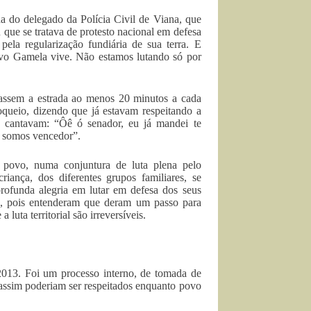
a do delegado da Polícia Civil de Viana, que
 que se tratava de protesto nacional em defesa
ela regularização fundiária de sua terra. E
vo Gamela vive. Não estamos lutando só por
rassem a estrada ao menos 20 minutos a cada
oqueio, dizendo que já estavam respeitando a
, cantavam: “Ôê ó senador, eu já mandei te
e somos vencedor”.
povo, numa conjuntura de luta plena pelo
riança, dos diferentes grupos familiares, se
ofunda alegria em lutar em defesa dos seus
la, pois entenderam que deram um passo para
 luta territorial são irreversíveis.
2013. Foi um processo interno, de tomada de
e assim poderiam ser respeitados enquanto povo