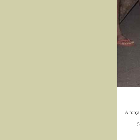
A força
5