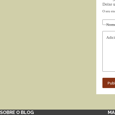
Deixe 
O seu en
Nom
Adici
Pub
SOBRE O BLOG
MA