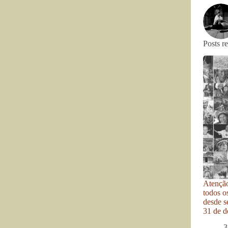
Posts r
Atenção
todos o
desde se
31 de d
3