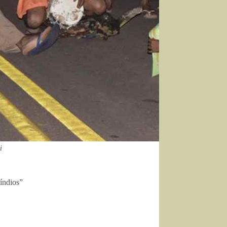
i
índios”