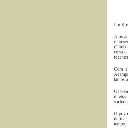
Por Ros
Animado
repres
(Cimi) 
corta o
recente
Com es
Acampam
tantos 
Os Game
direto
socieda
O povo 
do dia:
tempo, 