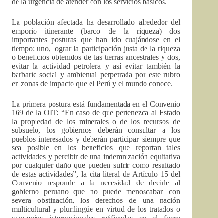
de la urgencia de atender con los servicios básicos.
La población afectada ha desarrollado alrededor del
emporio itinerante (barco de la riqueza) dos
importantes posturas que han ido cuajándose en el
tiempo: uno, lograr la participación justa de la riqueza
o beneficios obtenidos de las tierras ancestrales y dos,
evitar la actividad petrolera y así evitar también la
barbarie social y ambiental perpetrada por este rubro
en zonas de impacto que el Perú y el mundo conoce.
La primera postura está fundamentada en el Convenio
169 de la OIT: “En caso de que pertenezca al Estado
la propiedad de los minerales o de los recursos de
subsuelo, los gobiernos deberán consultar a los
pueblos interesados y deberán participar siempre que
sea posible en los beneficios que reportan tales
actividades y percibir de una indemnización equitativa
por cualquier daño que pueden sufrir como resultado
de estas actividades”, la cita literal de Artículo 15 del
Convenio responde a la necesidad de decirle al
gobierno peruano que no puede menoscabar, con
severa obstinación, los derechos de una nación
multicultural y plurilingüe en virtud de los tratados o
convenios internacionales ratificados en el fuero