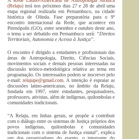
A
Rede Latino-Americana de Antropologia Jurídica
(Relaju)
terá nos próximos dias 27 e 28 de abril uma
etapa regional realizada em Pernambuco, na cidade
histórica de Olinda. Fase preparatória para o 9º
encontro internacional da Rede, que acontece em
Pirenópolis (GO), entre setembro e outubro deste ano,
o tema a ser debatido em Pernambuco será:
“Direitos
Territoriais, Autonomia e Acesso à Justiça”
.
O encontro é dirigido a estudantes e profissionais das
áreas de Antropologia, Direito, Ciências Sociais,
movimentos sociais e demais pessoas interessadas na
discussão teórico-metodológica relativa ao tema em
programação. Os interessados podem se inscrever pelo
e-mail:
relajupe@gmail.com
. A intenção é espraiar as
discussões latino-americanas, no âmbito da Relaju,
fundada em 1997, entre estudantes, pesquisadores,
professores, ativistas, além de indígenas, quilombolas e
comunidades tradicionais.
“A Relaju, em linhas gerais, se propõe a contribuir
com o diálogo entre os sistemas de Justiça próprios dos
povos indígenas, quilombolas e comunidades
tradicionais com o sistema de Justiça estatal”, explica
um dos organizadores do evento, o integrante do