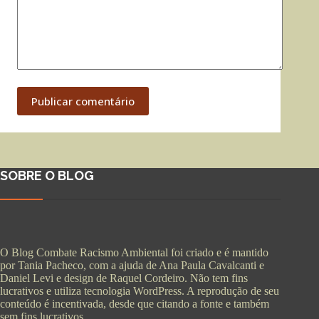
Publicar comentário
SOBRE O BLOG
O Blog Combate Racismo Ambiental foi criado e é mantido
por Tania Pacheco, com a ajuda de Ana Paula Cavalcanti e
Daniel Levi e design de Raquel Cordeiro. Não tem fins
lucrativos e utiliza tecnologia WordPress. A reprodução de seu
conteúdo é incentivada, desde que citando a fonte e também
sem fins lucrativos.