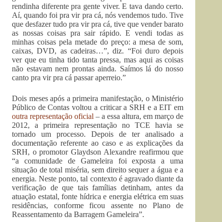
rendinha diferente pra gente viver. E tava dando certo.
Aí, quando foi pra vir pra cá, nós vendemos tudo. Tive
que desfazer tudo pra vir pra cá, tive que vender barato
as nossas coisas pra sair rápido. E vendi todas as
minhas coisas pela metade do preço: a mesa de som,
caixas, DVD, as cadeiras…”, diz. “Foi duro depois
ver que eu tinha tido tanta pressa, mas aqui as coisas
não estavam nem prontas ainda. Saímos lá do nosso
canto pra vir pra cá passar aperreio.”
Dois meses após a primeira manifestação, o Ministério
Público de Contas voltou a criticar a SRH e a EIT em
outra representação oficial
– a essa altura, em março de
2012, a primeira representação no TCE havia se
tornado um processo. Depois de ter analisado a
documentação referente ao caso e as explicações da
SRH, o promotor Glaydson Alexandre reafirmou que
“a comunidade de Gameleira foi exposta a uma
situação de total miséria, sem direito sequer a água e a
energia. Neste ponto, tal contexto é agravado diante da
verificação de que tais famílias detinham, antes da
atuação estatal, fonte hídrica e energia elétrica em suas
residências, conforme ficou assente no Plano de
Reassentamento da Barragem Gameleira”.