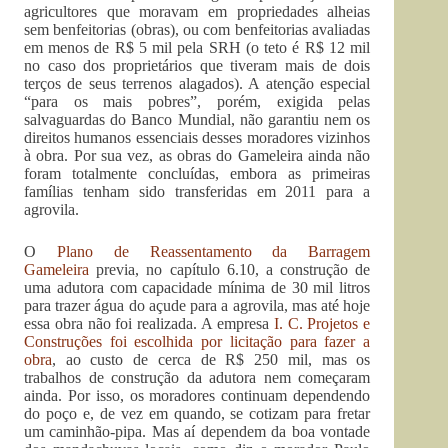
agricultores que moravam em propriedades alheias
sem benfeitorias (obras), ou com benfeitorias avaliadas
em menos de R$ 5 mil pela SRH (o teto é R$ 12 mil
no caso dos proprietários que tiveram mais de dois
terços de seus terrenos alagados). A atenção especial
“para os mais pobres”, porém, exigida pelas
salvaguardas do Banco Mundial, não garantiu nem os
direitos humanos essenciais desses moradores vizinhos
à obra. Por sua vez, as obras do Gameleira ainda não
foram totalmente concluídas, embora as primeiras
famílias tenham sido transferidas em 2011 para a
agrovila.
O
Plano de Reassentamento da Barragem
Gameleira
previa, no capítulo 6.10, a construção de
uma adutora com capacidade mínima de 30 mil litros
para trazer água do açude para a agrovila, mas até hoje
essa obra não foi realizada. A empresa
I. C. Projetos e
Construções foi escolhida por licitação para fazer a
obra
, ao custo de cerca de R$ 250 mil, mas os
trabalhos de construção da adutora nem começaram
ainda. Por isso, os moradores continuam dependendo
do poço e, de vez em quando, se cotizam para fretar
um caminhão-pipa. Mas aí dependem da boa vontade