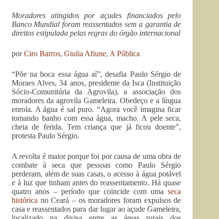
Moradores atingidos por açudes financiados pelo
Banco Mundial foram reassentados sem a garantia de
direitos estipulada pelas regras do órgão internacional
por
Ciro Barros
,
Giulia Afiune
,
A Pública
“Põe na boca essa água aí”, desafia Paulo Sérgio de
Moraes Alves, 34 anos, presidente da Isca (Instituição
Sócio-Comunitária da Agrovila), a associação dos
moradores da agrovila Gameleira. Obedeço e a língua
enrola. A água é sal puro. “Agora você imagina ficar
tomando banho com essa água, macho. A pele seca,
cheia de ferida. Tem criança que já ficou doente”,
protesta Paulo Sérgio.
A revolta é maior porque foi por causa de uma obra de
combate à seca que pessoas como Paulo Sérgio
perderam, além de suas casas, o acesso à água potável
e à luz que tinham antes do reassentamento. Há quase
quatro anos – período que coincide com uma
seca
histórica
no Ceará – os moradores foram expulsos de
casa e reassentados para dar lugar ao açude Gameleira,
localizado na divisa entre as áreas rurais dos