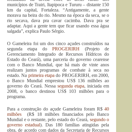
municípios de Trairi, Itapipoca e Tururu – distante 150
km da capital, Fortaleza. “Antigamente, a gente
morava na beira do rio. Mesmo na época da seca, se o
rio secava, dava pra cavar cacimba. Dava pra se
adaptar. Aqui a gente tem que ficar usando essa água
salgada”, explica Paulo Sérgio.
O Gameleira foi um dos cinco açudes construídos na
segunda etapa do
PROGERIRH
(Projeto de
Gerenciamento Integrado de Recursos Hídricos do
Estado do Ceará), uma parceria do governo cearense
com o Banco Mundial, que há mais de vinte anos
realizam juntos programas de combate à seca no
estado. Na
primeira etapa
do PROGERIRH, em 2000,
o Banco Mundial emprestou US$ 136 milhões ao
governo do Ceará. Nessa
segunda etapa
, iniciada em
2008, o banco destinou US$ 103 milhões para o
programa.
Para a construção do açude Gameleira foram R$
40
milhões
(R$ 18 milhões financiados pelo Banco
Mundial e o restante, pelo estado do Ceará,
segundo o
governo estadual
). Das 180 famílias atingidas pela
obra, de acordo com dados da Secretaria de Recursos