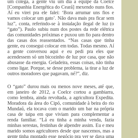
um colega, a gente viu um dia a equipe da Coelce
[Companhia Energética do Ceará] mexendo nuns fios.
Aí eu virei pra ele falei: ‘Bora arrumar uns fios e
vamos colocar um gato’. Não dava mais pra ficar sem
luz”, conta, referindo-se à instalação ilegal de luz (o
“gato”). Paulo subiu num dos postes da rede elétrica
das comunidades próximas e puxou um fio para dentro
das casas dos reassentados. “Nas casas que tinha
gente, eu consegui colocar em todas. Todas mesmo. Aí
a gente conversou aqui e eu pedi pra eles que
acendessem só um bicozinho de luz por casa, que não
abusasse da energia. Geladeira, essas coisas, não tinha
como ligar. Porque, se desse problema, ia tirar a luz de
outros moradores que pagavam, né?”, diz.
O “gato” durou mais ou menos nove meses, até que,
em janeiro de 2012, a Coelce cortou a gambiarra,
como lembra, ainda revoltada, a agricultora Expedita.
Moradora da área do Cipó, comunidade à beira do rio
Mundaú, ela tocava com o marido um bar na própria
casa de taipa em que viviam para complementar a
renda familiar. “Lá eu tinha a minha venda, fazia
minhas serestas, festinhas de alpendre assim. Eu e meu
marido somos agricultores desde que nascemos, mas a
gente tinha montado esse negócio pra ver se dava uma