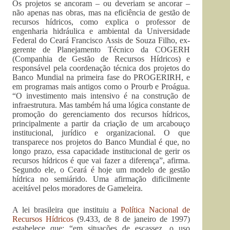
Os projetos se ancoram – ou deveriam se ancorar –
não apenas nas obras, mas na eficiência de gestão de
recursos hídricos, como explica o professor de
engenharia hidráulica e ambiental da Universidade
Federal do Ceará Francisco Assis de Souza Filho, ex-
gerente de Planejamento Técnico da COGERH
(Companhia de Gestão de Recursos Hídricos) e
responsável pela coordenação técnica dos projetos do
Banco Mundial na primeira fase do PROGERIRH, e
em programas mais antigos como o Prourb e Proágua.
“O investimento mais intensivo é na construção de
infraestrutura. Mas também há uma lógica constante de
promoção do gerenciamento dos recursos hídricos,
principalmente a partir da criação de um arcabouço
institucional, jurídico e organizacional. O que
transparece nos projetos do Banco Mundial é que, no
longo prazo, essa capacidade institucional de gerir os
recursos hídricos é que vai fazer a diferença”, afirma.
Segundo ele, o Ceará é hoje um modelo de gestão
hídrica no semiárido. Uma afirmação dificilmente
aceitável pelos moradores de Gameleira.
A lei brasileira que instituiu a
Política Nacional de
Recursos Hídricos
(9.433, de 8 de janeiro de 1997)
estabelece que: “em situações de escassez, o uso