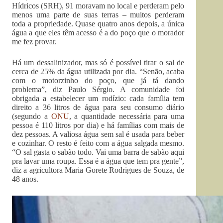
Hídricos (SRH), 91 moravam no local e perderam pelo
menos uma parte de suas terras – muitos perderam
toda a propriedade. Quase quatro anos depois, a única
água a que eles têm acesso é a do poço que o morador
me fez provar.
Há um dessalinizador, mas só é possível tirar o sal de
cerca de 25% da água utilizada por dia. “Senão, acaba
com o motorzinho do poço, que já tá dando
problema”, diz Paulo Sérgio. A comunidade foi
obrigada a estabelecer um rodízio: cada família tem
direito a 36 litros de água para seu consumo diário
(segundo a
ONU
, a quantidade necessária para uma
pessoa é 110 litros por dia) e há famílias com mais de
dez pessoas. A valiosa água sem sal é usada para beber
e cozinhar. O resto é feito com a água salgada mesmo.
“O sal gasta o sabão todo. Vai uma barra de sabão aqui
pra lavar uma roupa. Essa é a água que tem pra gente”,
diz a agricultora Maria Gorete Rodrigues de Souza, de
48 anos.