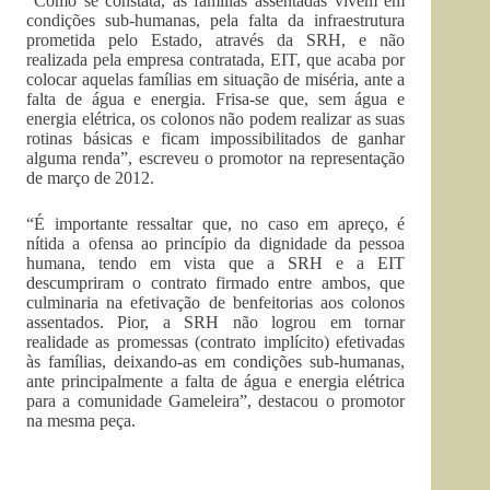
“Como se constata, as famílias assentadas vivem em
condições sub-humanas, pela falta da infraestrutura
prometida pelo Estado, através da SRH, e não
realizada pela empresa contratada, EIT, que acaba por
colocar aquelas famílias em situação de miséria, ante a
falta de água e energia. Frisa-se que, sem água e
energia elétrica, os colonos não podem realizar as suas
rotinas básicas e ficam impossibilitados de ganhar
alguma renda”, escreveu o promotor na representação
de março de 2012.
“É importante ressaltar que, no caso em apreço, é
nítida a ofensa ao princípio da dignidade da pessoa
humana, tendo em vista que a SRH e a EIT
descumpriram o contrato firmado entre ambos, que
culminaria na efetivação de benfeitorias aos colonos
assentados. Pior, a SRH não logrou em tornar
realidade as promessas (contrato implícito) efetivadas
às famílias, deixando-as em condições sub-humanas,
ante principalmente a falta de água e energia elétrica
para a comunidade Gameleira”, destacou o promotor
na mesma peça.