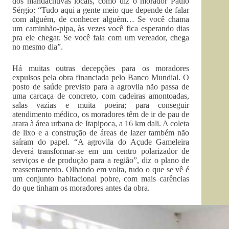
dos mandachuvas locais, como diz o morador Paulo
Sérgio: “Tudo aqui a gente meio que depende de falar
com alguém, de conhecer alguém… Se você chama
um caminhão-pipa, às vezes você fica esperando dias
pra ele chegar. Se você fala com um vereador, chega
no mesmo dia”.
Há muitas outras decepções para os moradores
expulsos pela obra financiada pelo Banco Mundial. O
posto de saúde previsto para a agrovila não passa de
uma carcaça de concreto, com cadeiras amontoadas,
salas vazias e muita poeira; para conseguir
atendimento médico, os moradores têm de ir de pau de
arara à área urbana de Itapipoca, a 16 km dali. A coleta
de lixo e a construção de áreas de lazer também não
saíram do papel. “A agrovila do Açude Gameleira
deverá transformar-se em um centro polarizador de
serviços e de produção para a região”, diz o plano de
reassentamento. Olhando em volta, tudo o que se vê é
um conjunto habitacional pobre, com mais carências
do que tinham os moradores antes da obra.