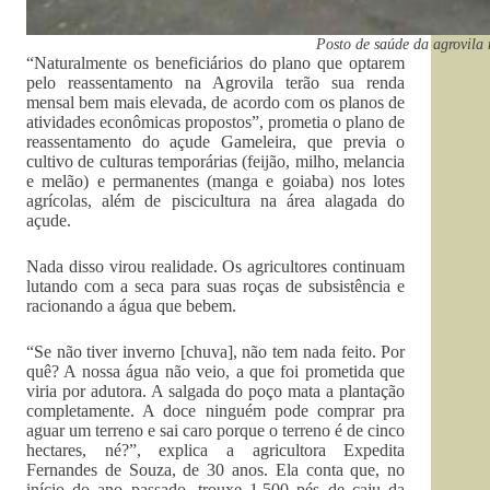
Posto de saúde da agrovila 
“Naturalmente os beneficiários do plano que optarem
pelo reassentamento na Agrovila terão sua renda
mensal bem mais elevada, de acordo com os planos de
atividades econômicas propostos”, prometia o plano de
reassentamento do açude Gameleira, que previa o
cultivo de culturas temporárias (feijão, milho, melancia
e melão) e permanentes (manga e goiaba) nos lotes
agrícolas, além de piscicultura na área alagada do
açude.
Nada disso virou realidade. Os agricultores continuam
lutando com a seca para suas roças de subsistência e
racionando a água que bebem.
“Se não tiver inverno [chuva], não tem nada feito. Por
quê? A nossa água não veio, a que foi prometida que
viria por adutora. A salgada do poço mata a plantação
completamente. A doce ninguém pode comprar pra
aguar um terreno e sai caro porque o terreno é de cinco
hectares, né?”, explica a agricultora Expedita
Fernandes de Souza, de 30 anos. Ela conta que, no
início do ano passado, trouxe 1.500 pés de caju da