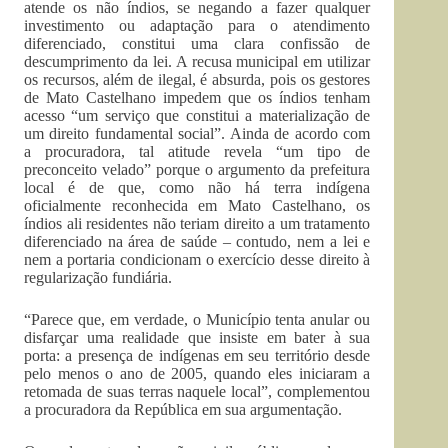
atende os não índios, se negando a fazer qualquer
investimento ou adaptação para o atendimento
diferenciado, constitui uma clara confissão de
descumprimento da lei. A recusa municipal em utilizar
os recursos, além de ilegal, é absurda, pois os gestores
de Mato Castelhano impedem que os índios tenham
acesso “um serviço que constitui a materialização de
um direito fundamental social”. Ainda de acordo com
a procuradora, tal atitude revela “um tipo de
preconceito velado” porque o argumento da prefeitura
local é de que, como não há terra indígena
oficialmente reconhecida em Mato Castelhano, os
índios ali residentes não teriam direito a um tratamento
diferenciado na área de saúde – contudo, nem a lei e
nem a portaria condicionam o exercício desse direito à
regularização fundiária.
“Parece que, em verdade, o Município tenta anular ou
disfarçar uma realidade que insiste em bater à sua
porta: a presença de indígenas em seu território desde
pelo menos o ano de 2005, quando eles iniciaram a
retomada de suas terras naquele local”, complementou
a procuradora da República em sua argumentação.