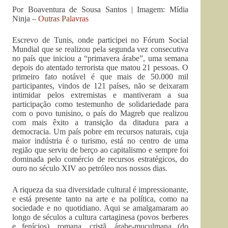
Por Boaventura de Sousa Santos | Imagem: Mídia
Ninja –
Outras Palavras
Escrevo de Tunis, onde participei no Fórum Social
Mundial que se realizou pela segunda vez consecutiva
no país que iniciou a “primavera árabe”, uma semana
depois do atentado terrorista que matou 21 pessoas. O
primeiro fato notável é que mais de 50.000 mil
participantes, vindos de 121 países, não se deixaram
intimidar pelos extremistas e mantiveram a sua
participação como testemunho de solidariedade para
com o povo tunisino, o país do Magreb que realizou
com mais êxito a transição da ditadura para a
democracia. Um país pobre em recursos naturais, cuja
maior indústria é o turismo, está no centro de uma
região que serviu de berço ao capitalismo e sempre foi
dominada pelo comércio de recursos estratégicos, do
ouro no século XIV ao petróleo nos nossos dias.
A riqueza da sua diversidade cultural é impressionante,
e está presente tanto na arte e na política, como na
sociedade e no quotidiano. Aqui se amalgamaram ao
longo de séculos a cultura cartaginesa (povos berberes
e fenícios), romana, cristã, árabe-muçulmana (do