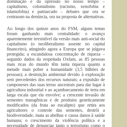
dominação e da opressão no nosso tempo –
capitalismo, colonialismo (racismo, xenofobia e
islamofobia) e patriarcado – debates que ora se
centraram na denúncia, ora na proposta de alternativas.
Ao longo dos quinze anos do FSM, alguns temas
foram ganhando mais centralidade: o avanço
aparentemente irresistível da versão mais anti-social do
capitalismo (o neoliberalismo assente no capital
financeiro), atingindo agora a Europa que se julgava
protegida; a escandalosa concentração de riqueza –
segundo dados da respeitada Oxfam, as 85 pessoas
mais ricas do mundo têm tanta riqueza quanto a
metade mais pobre a humanidade (3,5 bilhões de
pessoas); a destruição ambiental devido à exploração
sem precedentes dos recursos naturais; a expulsão de
camponeses das suas terras ancestrais para dar lugar à
agricultura industrial e ao açambarcamento de terra em
larga escala que ela envolve; a crescente invasão de
sementes transgênicas e de produtos geneticamente
modificados (da fruta ao eucalipto) que retira aos
agricultores o controle das sementes, destrói a
biodiversidade, mata as abelhas e causa danos à saúde
humana; o crescimento da violência política e a
necessidade de denunciar tanto o terrorismo como o