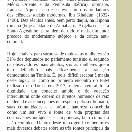
Médio Oriente e da Península Ibérica), otomana,
francesa. Aqui nasceu e escreveu um dos fundadores
das ciências sociais modernas, Ibn Khaldun, (1332-
1406). Dez séculos antes, bem perto daqui, na Hipona
romana (hoje a cidade de Annaba, na Argélia) nascera
Santo Agostinho, para além de tudo o mais, um autor
precoce do modernismo utópico e da crítica anti-
colonial.
Hoje, e talvez para surpresa de muitos, as mulheres são
31% dos deputados no parlamento tunisino e, segundo
os observadores mais atentos, são as mulheres quem
têm defendido mais eficazmente a transição
democrática na Tunísia. É, pois, difícil escapar à magia
deste lugar. Tal como no primeiro encontro do FSM
realizado em Tunis, em 2013, o tema central foi a
dignidade, um conceito amplo e de vocação
intercultural onde cabem os direitos humanos de raiz
ocidental e as concepções de respeito pelo ser humano,
suas comunidades e a própria natureza concebida
como um ser vivo e fonte de vida próprias das
cosmovisões indígenas e camponesas, bem como do
Islão corânico. Dentro deste tema geral couberam os
mais diversos debates sobre as três fontes principais da