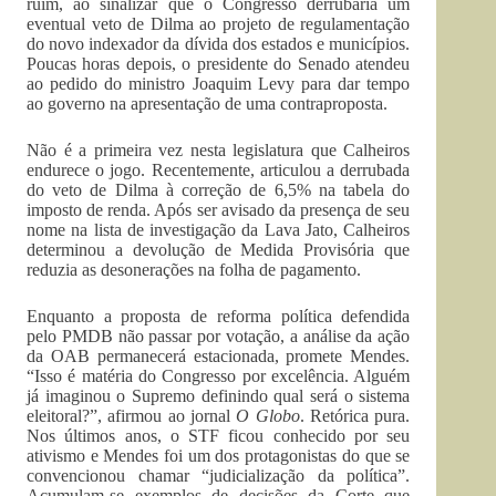
ruim, ao sinalizar que o Congresso derrubaria um
eventual veto de Dilma ao projeto de regulamentação
do novo indexador da dívida dos estados e municípios.
Poucas horas depois, o presidente do Senado atendeu
ao pedido do ministro Joaquim Levy para dar tempo
ao governo na apresentação de uma contraproposta.
Não é a primeira vez nesta legislatura que Calheiros
endurece o jogo. Recentemente, articulou a derrubada
do veto de Dilma à correção de 6,5% na tabela do
imposto de renda. Após ser avisado da presença de seu
nome na lista de investigação da Lava Jato, Calheiros
determinou a devolução de Medida Provisória que
reduzia as desonerações na folha de pagamento.
Enquanto a proposta de reforma política defendida
pelo PMDB não passar por votação, a análise da ação
da OAB permanecerá estacionada, promete Mendes.
“Isso é matéria do Congresso por excelência. Alguém
já imaginou o Supremo definindo qual será o sistema
eleitoral?”, afirmou ao jornal
O Globo
. Retórica pura.
Nos últimos anos, o STF ficou conhecido por seu
ativismo e Mendes foi um dos protagonistas do que se
convencionou chamar “judicialização da política”.
Acumulam-se exemplos de decisões da Corte que