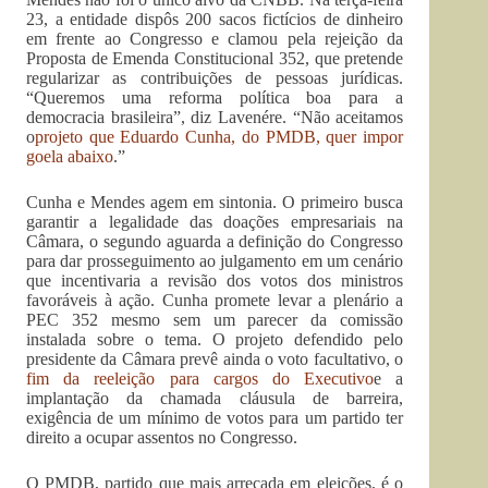
23, a entidade dispôs 200 sacos fictícios de dinheiro
em frente ao Congresso e clamou pela rejeição da
Proposta de Emenda Constitucional 352, que pretende
regularizar as contribuições de pessoas jurídicas.
“Queremos uma reforma política boa para a
democracia brasileira”, diz Lavenére. “Não aceitamos
o
projeto que Eduardo Cunha, do PMDB, quer impor
goela abaixo
.”
Cunha e Mendes agem em sintonia. O primeiro busca
garantir a legalidade das doações empresariais na
Câmara, o segundo aguarda a definição do Congresso
para dar prosseguimento ao julgamento em um cenário
que incentivaria a revisão dos votos dos ministros
favoráveis à ação. Cunha promete levar a plenário a
PEC 352 mesmo sem um parecer da comissão
instalada sobre o tema. O projeto defendido pelo
presidente da Câmara prevê ainda o voto facultativo, o
fim da reeleição para cargos do Executivo
e a
implantação da chamada cláusula de barreira,
exigência de um mínimo de votos para um partido ter
direito a ocupar assentos no Congresso.
O PMDB, partido que mais arrecada em eleições, é o