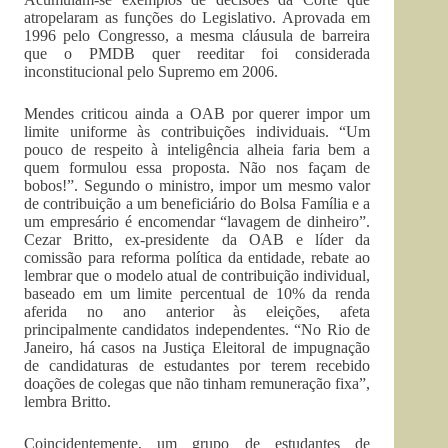
atropelaram as funções do Legislativo. Aprovada em
1996 pelo Congresso, a mesma cláusula de barreira
que o PMDB quer reeditar foi considerada
inconstitucional pelo Supremo em 2006.
Mendes criticou ainda a OAB por querer impor um
limite uniforme às contribuições individuais. “Um
pouco de respeito à inteligência alheia faria bem a
quem formulou essa proposta. Não nos façam de
bobos!”. Segundo o ministro, impor um mesmo valor
de contribuição a um beneficiário do Bolsa Família e a
um empresário é encomendar “lavagem de dinheiro”.
Cezar Britto, ex-presidente da OAB e líder da
comissão para reforma política da entidade, rebate ao
lembrar que o modelo atual de contribuição individual,
baseado em um limite percentual de 10% da renda
aferida no ano anterior às eleições, afeta
principalmente candidatos independentes. “No Rio de
Janeiro, há casos na Justiça Eleitoral de impugnação
de candidaturas de estudantes por terem recebido
doações de colegas que não tinham remuneração fixa”,
lembra Britto.
Coincidentemente, um grupo de estudantes de