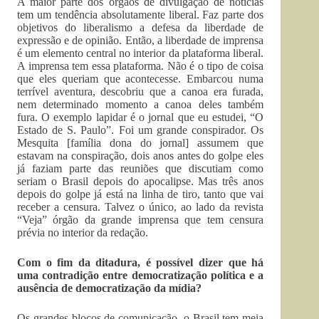
A maior parte dos órgãos de divulgação de notícias
tem um tendência absolutamente liberal. Faz parte dos
objetivos do liberalismo a defesa da liberdade de
expressão e de opinião. Então, a liberdade de imprensa
é um elemento central no interior da plataforma liberal.
A imprensa tem essa plataforma. Não é o tipo de coisa
que eles queriam que acontecesse. Embarcou numa
terrível aventura, descobriu que a canoa era furada,
nem determinado momento a canoa deles também
fura. O exemplo lapidar é o jornal que eu estudei, “O
Estado de S. Paulo”. Foi um grande conspirador. Os
Mesquita [família dona do jornal] assumem que
estavam na conspiração, dois anos antes do golpe eles
já faziam parte das reuniões que discutiam como
seriam o Brasil depois do apocalipse. Mas três anos
depois do golpe já está na linha de tiro, tanto que vai
receber a censura. Talvez o único, ao lado da revista
“Veja” órgão da grande imprensa que tem censura
prévia no interior da redação.
Com o fim da ditadura, é possível dizer que há
uma contradição entre democratização política e a
ausência de democratização da mídia?
Os grandes blocos de comunicação, o Brasil tem meia