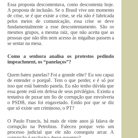
Essa proposta descontentava, como descontenta hoje.
A proposta de inclusão. Se o Brasil vive um momento
de crise, se é que existe a crise, se ela não é fabricada
pelos meios de comunicação, essa crise se deve
fundamentalmente a esse descontentamento. São os
mesmos grupos, a mesma raiz, que não aceita que as
pessoas que não têm nem acesso às migalhas passem a
se sentar na mesa.
Como a senhora analisa os protestos pedindo
impeachment, os “panelaços”?
Quem bateu panelas? Foi a grande elite? Eu sou capaz
de entender o porquê. Tem o que perder, e é só por
isso que está batendo panela. Eu não tenho dúvida que
essa gente está em defesa de seus privilégios. Existiu a
tentativa de puxar um fio de corrupção que envolveria
o PSDB, mas foi engavetado. Então por que se diz
que só existe um criminoso, o PT?
O Paulo Francis, há mais de vinte anos já falava de
corrupção na Petrobras. Faleceu porque veio um
processo judicial que ele não conseguiu arcar. A
corrupção é exclusiva desse governo?