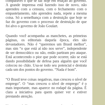
comparável o que se faz hoje em relação ao governo.
A grande imprensa está fazendo isso de novo, não
aprendeu com a censura, com o fechamento com o
empastelamento, não aprendeu nada, repete a mesma
coisa. Só a semelhança com a destruição que hoje se
faz do governo com o processo de destruição de que
foi alvo o governo de João Goulart.
Quando você acompanha as manchetes, as primeiras
páginas, os editoriais daquela época, eles são
devastadores. Não é “queremos um Brasil melhor”,
mas sim “o que está aí não nos serve”, independente
de ser democrático ou não, então partiram pro ataque.
Está acontecendo o pior que pode ocorrer, não se está
dando possibilidade de defesa para alguém que você
colocou no chão. Usa-se todo seu potencial e destrata
cada um dos pontos do governo. “Nada é bom”.
“O Brasil teve coisas negativas, mas cresceu o nível de
emprego”. O “mas cresceu o nível de emprego” é o
mais importante, mas aparece no rodapé da página. É
clara a iniciativa para quem quiser ver e estiver
prestando atenção.