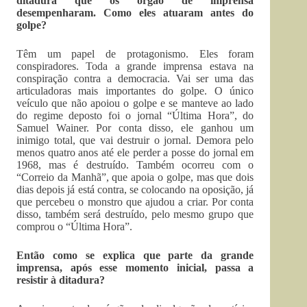
ditadura que os órgão de imprensa
desempenharam. Como eles atuaram antes do
golpe?
Têm um papel de protagonismo. Eles foram
conspiradores. Toda a grande imprensa estava na
conspiração contra a democracia. Vai ser uma das
articuladoras mais importantes do golpe. O único
veículo que não apoiou o golpe e se manteve ao lado
do regime deposto foi o jornal “Última Hora”, do
Samuel Wainer. Por conta disso, ele ganhou um
inimigo total, que vai destruir o jornal. Demora pelo
menos quatro anos até ele perder a posse do jornal em
1968, mas é destruído. Também ocorreu com o
“Correio da Manhã”, que apoia o golpe, mas que dois
dias depois já está contra, se colocando na oposição, já
que percebeu o monstro que ajudou a criar. Por conta
disso, também será destruído, pelo mesmo grupo que
comprou o “Última Hora”.
Então como se explica que parte da grande
imprensa, após esse momento inicial, passa a
resistir à ditadura?