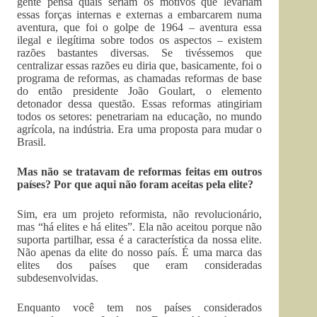
gente pensa quais seriam os motivos que levariam
essas forças internas e externas a embarcarem numa
aventura, que foi o golpe de 1964 – aventura essa
ilegal e ilegítima sobre todos os aspectos – existem
razões bastantes diversas. Se tivéssemos que
centralizar essas razões eu diria que, basicamente, foi o
programa de reformas, as chamadas reformas de base
do então presidente João Goulart, o elemento
detonador dessa questão. Essas reformas atingiriam
todos os setores: penetrariam na educação, no mundo
agrícola, na indústria. Era uma proposta para mudar o
Brasil.
Mas não se tratavam de reformas feitas em outros
países? Por que aqui não foram aceitas pela elite?
Sim, era um projeto reformista, não revolucionário,
mas “há elites e há elites”. Ela não aceitou porque não
suporta partilhar, essa é a característica da nossa elite.
Não apenas da elite do nosso país. É uma marca das
elites dos países que eram consideradas
subdesenvolvidas.
Enquanto você tem nos países considerados