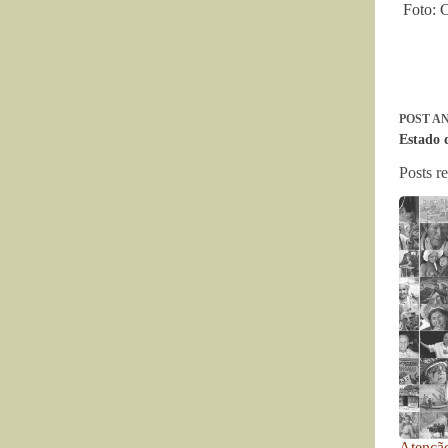
Foto: C
POST
AN
Estado 
Posts r
Atenção