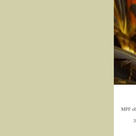
MPF obt
3