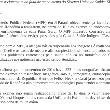
as reclamavam da falta de atendimento do Sistema Único de Saúde (S
RO
tério Público Federal (MPF) em Ji-Paraná obteve sentença favoráve
de Rondônia a realizarem, no prazo de 10 dias, exames de endoscopia,
a em indígenas da etnia Paiter Suruí. O MPF ingressou com ação civ
 insuficiência dos serviços prestados pela Casa de Saúde Indígena (Cas
do com o MPF, a atenção básica dispensada aos indígenas é realizada 
a (Dsei) e os casos de média e alta complexidade são encaminhados 
 aos problemas enfrentados pela saúde pública no município de 
bilizados aos indígenas não estão sendo atendidas.
 afirma que em novembro de 2014 havia 353 ultrassonografias não ate
o exames de ressonância magnética, raio X, tomografia, endoscopia
rocurador da República Henrique Felber Heck, a Casai já realizou p
ado de Rondônia não demonstraram as condições para atender a demand
s exames não sejam realizados no prazo de 10 dias, o valor respe
00, será bloqueado das contas da União e do Estado, ou deverá ser de
 sob pena de multa diária.