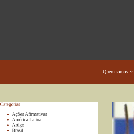
Pular
para
o
conteúdo
Quem somos
Categorias
Ações Afirmativas
América Latina
Artigo
Brasil