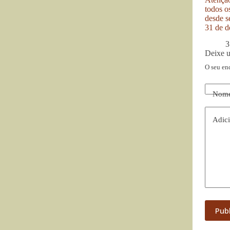
todos o
desde se
31 de d
3
Deixe 
O seu en
Nom
Adici
Pub