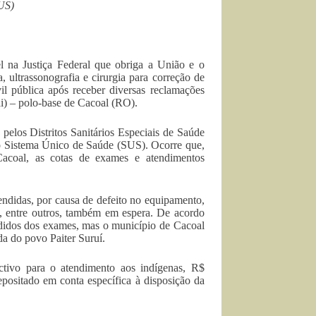
US)
l na Justiça Federal que obriga a União e o
 ultrassonografia e cirurgia para correção de
il pública após receber diversas reclamações
ai) – polo-base de Cacoal (RO).
pelos Distritos Sanitários Especiais de Saúde
ao Sistema Único de Saúde (SUS). Ocorre que,
Cacoal, as cotas de exames e atendimentos
ndidas, por causa de defeito no equipamento,
, entre outros, também em espera. De acordo
edidos dos exames, mas o município de Cacoal
a do povo Paiter Suruí.
ctivo para o atendimento aos indígenas, R$
positado em conta específica à disposição da