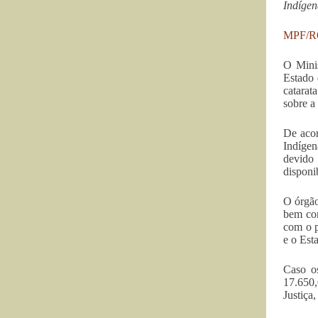
Indígen
MPF/
O Minis
Estado 
catarat
sobre a
De acor
Indígen
devido
disponi
O órgão
bem com
com o p
e o Est
Caso o
17.650,
Justiça,