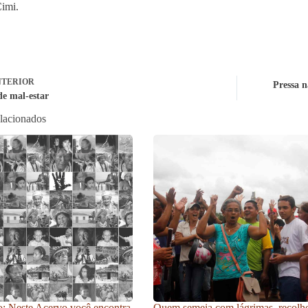
imi.
TERIOR
Pressa n
de mal-estar
elacionados
: Neste Acervo você encontra
Quem semeia com lágrimas, recolh