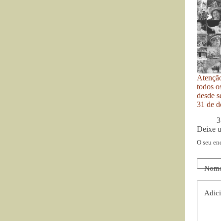
Atenção
todos o
desde se
31 de d
3
Deixe 
O seu en
Nom
Adici