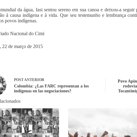
mundial da água, Iasi sentou sereno em sua canoa e deixou-a seguir 
ão à causa indígena e à vida. Que seu testemunho e lembrança con
os povos indígenas.
riado Nacional do Cimi
a, 22 de março de 2015
POST
ANTERIOR
Povo Apina
Colombia: ¿Las FARC representan a los
rodovia
indígenas en las negociaciones?
Tocantinóp
elacionados