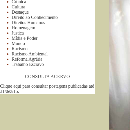
Crônica
Cultura
Destaque
Direito ao Conhecimento
Direitos Humanos
Homenagem
Justiça
Mídia e Poder
Mundo
Racismo
Racismo Ambiental
Reforma Agrária
Trabalho Escravo
CONSULTA ACERVO
Clique aqui para consultar postagens publicadas até
31/dez/15
.