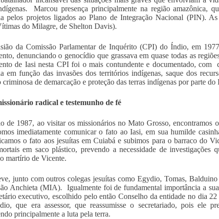
indígenas. Marcou presença principalmente na região amazônica, q
ia pelos projetos ligados ao Plano de Integração Nacional (PIN). As
Vítimas do Milagre, de Shelton Davis).
sião da Comissão Parlamentar de Inquérito (CPI) do Índio, em 1977,
nto, denunciando o genocídio que grassava em quase todas as regiões
nto de Iasi nesta CPI foi o mais contundente e documentado, com d
ia em função das invasões dos territórios indígenas, saque dos recurs
 criminosa de demarcação e proteção das terras indígenas por parte do E
missionário radical e testemunho de fé
 de 1987, ao visitar os missionários no Mato Grosso, encontramos o
omos imediatamente comunicar o fato ao Iasi, em sua humilde casinh
amos o fato aos jesuítas em Cuiabá e subimos para o barraco do Vic
mortais em saco plástico, prevendo a necessidade de investigações q
 o martírio de Vicente.
teve, junto com outros colegas jesuítas como Egydio, Tomas, Balduin
ão Anchieta (MIA). Igualmente foi de fundamental importância a sua
retário executivo, escolhido pelo então Conselho da entidade no dia 
io, que era assessor, que reassumisse o secretariado, pois ele pref
ndo principalmente a luta pela terra.