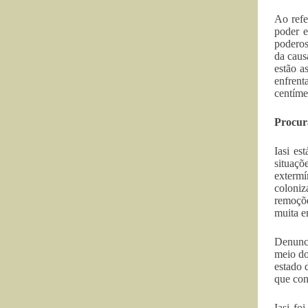
Ao refe
poder e
poderos
da caus
estão a
enfrent
centíme
Procura
Iasi es
situaçõ
extermí
coloni
remoçõe
muita e
Denunci
meio do
estado 
que con
Iasi fo