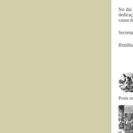
No dia 
dedicaç
causa d
Secreta
Brasíli
Posts r