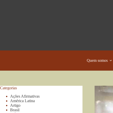
Pular
para
o
conteúdo
Quem somos
Categorias
Ações Afirmativas
América Latina
Artigo
Brasil