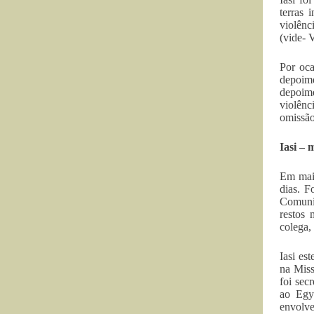
terras 
violênc
(vide- 
Por oca
depoime
depoime
violênc
omissão
Iasi – 
Em maio
dias. F
Comunic
restos 
colega,
Iasi es
na Miss
foi sec
ao Egyd
envolve