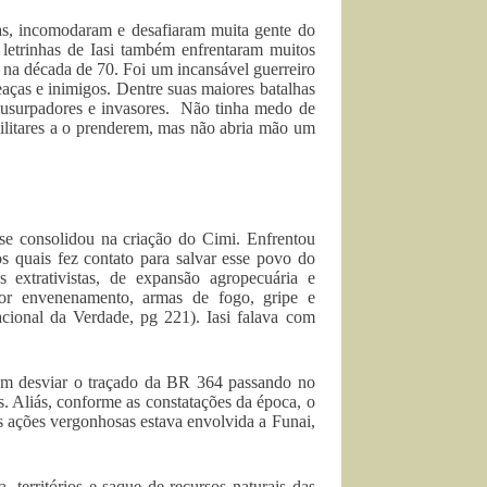
has, incomodaram e desafiaram muita gente do
 letrinhas de Iasi também enfrentaram muitos
 na década de 70. Foi um incansável guerreiro
aças e inimigos. Dentre suas maiores batalhas
os usurpadores e invasores. Não tinha medo de
militares a o prenderem, mas não abria mão um
 se consolidou na criação do Cimi. Enfrentou
s quais fez contato para salvar esse povo do
 extrativistas, de expansão agropecuária e
por envenenamento, armas de fogo, gripe e
cional da Verdade, pg 221). Iasi falava com
 em desviar o traçado da BR 364 passando no
os. Aliás, conforme as constatações da época, o
as ações vergonhosas estava envolvida a Funai,
, territórios e saque de recursos naturais das