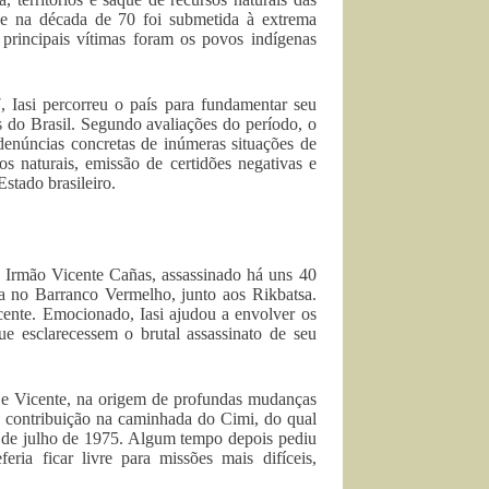
ue na década de 70 foi submetida à extrema
 principais vítimas foram os povos indígenas
 Iasi percorreu o país para fundamentar seu
 do Brasil. Segundo avaliações do período, o
enúncias concretas de inúmeras situações de
os naturais, emissão de certidões negativas e
stado brasileiro.
 Irmão Vicente Cañas, assassinado há uns 40
a no Barranco Vermelho, junto aos Rikbatsa.
ente. Emocionado, Iasi ajudou a envolver os
ue esclarecessem o brutal assassinato de seu
o e Vicente, na origem de profundas mudanças
 contribuição na caminhada do Cimi, do qual
22 de julho de 1975. Algum tempo depois pediu
eria ficar livre para missões mais difíceis,