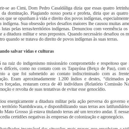
rir-se ao Cimi, Dom Pedro Casaldáliga dizia que essas quatro letrin
 da dominação. Plagiando nosso poeta e profeta, diria que as quatro
os que se opunham à vida e direito dos povos indígenas, especialmente
a indígena. Sua obsessão pelos desafios maiores lhe causou muitas ame
s lutas pelas terras/territórios indígenas. Denunciou com veemência 
ar a ditadura militar e seus prepostos. Quando necessário desafiou os 
tro quando se tratava do direito de povos indígenas às suas terras.
ndo salvar vidas e culturas
tá na raiz do indigenismo missionário comprometido e respeitoso que
es difíceis, como no contato com os Tapayúna (Beiço de Pau), com o
nio a que foi submetido ao contato indiscriminado com as frentes
zação. Eram aproximadamente 1.200 índios e destes, “dizimados 
s forçadas, restaram cerca de 40 indivíduos (Relatório Comissão Na
moção e revolta de suas tentativas de evitar esse genocídio.
ou energicamente a ditadura militar pela ação perversa do governo
 território Nambikwara, e disponibilizando suas terras aos latifundiári
do Mato Grosso já estava titulando terras até um terceiro andar. E ness
cedia certidões negativas às empresas de colonização e agronegócio.
i batalhador incansável das situações mais graves que envolviam a vida