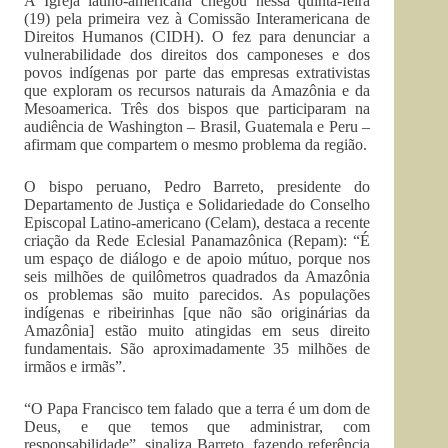
A Igreja latino-americana chegou nessa quinta-feira
(19) pela primeira vez à Comissão Interamericana de
Direitos Humanos (CIDH). O fez para denunciar a
vulnerabilidade dos direitos dos camponeses e dos
povos indígenas por parte das empresas extrativistas
que exploram os recursos naturais da Amazônia e da
Mesoamerica. Três dos bispos que participaram na
audiência de Washington – Brasil, Guatemala e Peru –
afirmam que compartem o mesmo problema da região.
O bispo peruano, Pedro Barreto, presidente do
Departamento de Justiça e Solidariedade do Conselho
Episcopal Latino-americano (Celam), destaca a recente
criação da Rede Eclesial Panamazônica (Repam): “É
um espaço de diálogo e de apoio mútuo, porque nos
seis milhões de quilômetros quadrados da Amazônia
os problemas são muito parecidos. As populações
indígenas e ribeirinhas [que não são originárias da
Amazônia] estão muito atingidas em seus direito
fundamentais. São aproximadamente 35 milhões de
irmãos e irmãs”.
“O Papa Francisco tem falado que a terra é um dom de
Deus, e que temos que administrar, com
responsabilidade”, sinaliza Barreto, fazendo referência