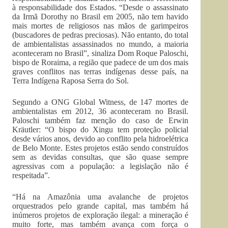
à responsabilidade dos Estados. “Desde o assassinato
da Irmã Dorothy no Brasil em 2005, não tem havido
mais mortes de religiosos nas mãos de garimpeiros
(buscadores de pedras preciosas). Não entanto, do total
de ambientalistas assassinados no mundo, a maioria
aconteceram no Brasil”, sinaliza Dom Roque Paloschi,
bispo de Roraima, a região que padece de um dos mais
graves conflitos nas terras indígenas desse país, na
Terra Indígena Raposa Serra do Sol.
Segundo a ONG Global Witness, de 147 mortes de
ambientalistas em 2012, 36 aconteceram no Brasil.
Paloschi também faz menção do caso de Erwin
Kräutler: “O bispo do Xingu tem proteção policial
desde vários anos, devido ao conflito pela hidroelétrica
de Belo Monte. Estes projetos estão sendo construídos
sem as devidas consultas, que são quase sempre
agressivas com a população: a legislação não é
respeitada”.
“Há na Amazônia uma avalanche de projetos
orquestrados pelo grande capital, mas também há
inúmeros projetos de exploração ilegal: a mineração é
muito forte, mas também avança com força o