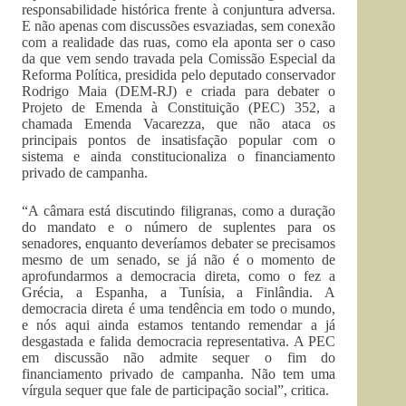
responsabilidade histórica frente à conjuntura adversa.
E não apenas com discussões esvaziadas, sem conexão
com a realidade das ruas, como ela aponta ser o caso
da que vem sendo travada pela Comissão Especial da
Reforma Política, presidida pelo deputado conservador
Rodrigo Maia (DEM-RJ) e criada para debater o
Projeto de Emenda à Constituição (PEC) 352, a
chamada Emenda Vacarezza, que não ataca os
principais pontos de insatisfação popular com o
sistema e ainda constitucionaliza o financiamento
privado de campanha.
“A câmara está discutindo filigranas, como a duração
do mandato e o número de suplentes para os
senadores, enquanto deveríamos debater se precisamos
mesmo de um senado, se já não é o momento de
aprofundarmos a democracia direta, como o fez a
Grécia, a Espanha, a Tunísia, a Finlândia. A
democracia direta é uma tendência em todo o mundo,
e nós aqui ainda estamos tentando remendar a já
desgastada e falida democracia representativa. A PEC
em discussão não admite sequer o fim do
financiamento privado de campanha. Não tem uma
vírgula sequer que fale de participação social”, critica.