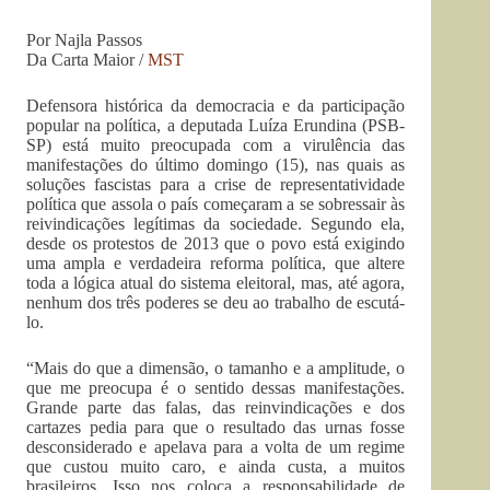
Por Najla Passos
Da Carta Maior /
MST
Defensora histórica da democracia e da participação
popular na política, a deputada Luíza Erundina (PSB-
SP) está muito preocupada com a virulência das
manifestações do último domingo (15), nas quais as
soluções fascistas para a crise de representatividade
política que assola o país começaram a se sobressair às
reivindicações legítimas da sociedade. Segundo ela,
desde os protestos de 2013 que o povo está exigindo
uma ampla e verdadeira reforma política, que altere
toda a lógica atual do sistema eleitoral, mas, até agora,
nenhum dos três poderes se deu ao trabalho de escutá-
lo.
“Mais do que a dimensão, o tamanho e a amplitude, o
que me preocupa é o sentido dessas manifestações.
Grande parte das falas, das reinvindicações e dos
cartazes pedia para que o resultado das urnas fosse
desconsiderado e apelava para a volta de um regime
que custou muito caro, e ainda custa, a muitos
brasileiros. Isso nos coloca a responsabilidade de