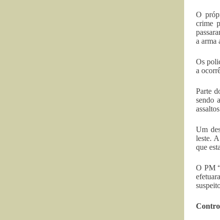
O própr
crime p
passara
a arma 
Os poli
a ocorr
Parte d
sendo a
assaltos
Um dess
leste. 
que est
O PM “d
efetuar
suspeit
Contro