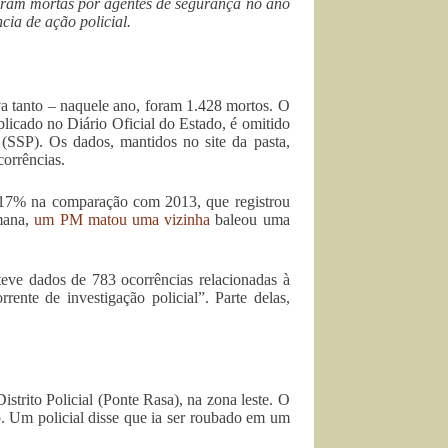
foram mortas por agentes de segurança no ano
cia de ação policial.
a tanto – naquele ano, foram 1.428 mortos. O
licado no Diário Oficial do Estado, é omitido
a (SSP). Os dados, mantidos no site da pasta,
corrências.
eu 17% na comparação com 2013, que registrou
mana,
um PM matou uma vizinha
baleou uma
eve dados de 783 ocorrências relacionadas à
rente de investigação policial”. Parte delas,
istrito Policial (Ponte Rasa), na zona leste. O
o. Um policial disse que ia ser roubado em um