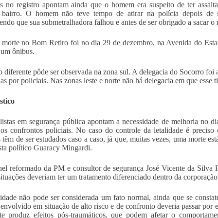
os no registro apontam ainda que o homem era suspeito de ter assal
bairro. O homem não teve tempo de atirar na polícia depois de
endo que sua submetralhadora falhou e antes de ser obrigado a sacar o re
 morte no Bom Retiro foi no dia 29 de dezembro, na Avenida do Estado
r um ônibus.
o diferente pôde ser observada na zona sul. A delegacia do Socorro foi
das por policiais. Nas zonas leste e norte não há delegacia em que esse t
stico
listas em segurança pública apontam a necessidade de melhoria no dia
 os confrontos policiais. No caso do controle da letalidade é precis
 têm de ser estudados caso a caso, já que, muitas vezes, uma morte está
ista político Guaracy Mingardi.
el reformado da PM e consultor de segurança José Vicente da Silva Fi
situações deveriam ter um tratamento diferenciado dentro da corporação
lidade não pode ser considerada um fato normal, ainda que se constat
l envolvido em situação de alto risco e de confronto deveria passar por
te produz efeitos pós-traumáticos, que podem afetar o comportam