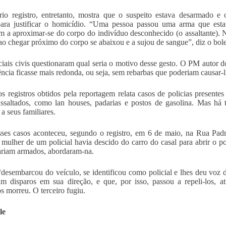
io registro, entretanto, mostra que o suspeito estava desarmado e
ara justificar o homicídio. “Uma pessoa passou uma arma que estav
m a aproximar-se do corpo do indivíduo desconhecido (o assaltante). 
ao chegar próximo do corpo se abaixou e a sujou de sangue”, diz o bol
ciais civis questionaram qual seria o motivo desse gesto. O PM autor d
ência ficasse mais redonda, ou seja, sem rebarbas que poderiam causar
os registros obtidos pela reportagem relata casos de policias present
ssaltados, como lan houses, padarias e postos de gasolina. Mas há
 a seus familiares.
es casos aconteceu, segundo o registro, em 6 de maio, na Rua Padre
A mulher de um policial havia descido do carro do casal para abrir o
ariam armados, abordaram-na.
esembarcou do veículo, se identificou como policial e lhes deu voz de
am disparos em sua direção, e que, por isso, passou a repeli-los, 
os morreu. O terceiro fugiu.
le