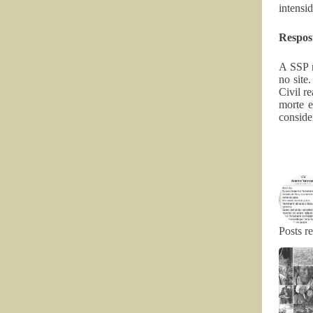
intensi
Respos
A SSP n
no site
Civil r
morte 
conside
Posts r