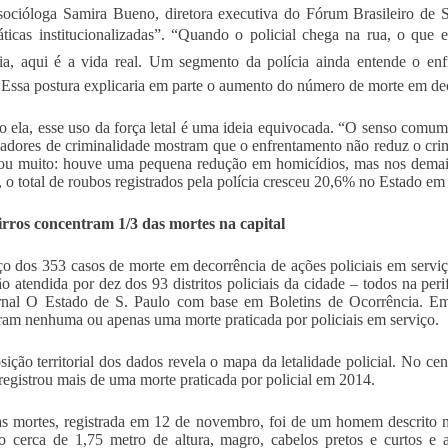
socióloga Samira Bueno, diretora executiva do Fórum Brasileiro de
ticas institucionalizadas”. “Quando o policial chega na rua, o que 
a, aqui é a vida real. Um segmento da polícia ainda entende o e
 Essa postura explicaria em parte o aumento do número de morte em dec
 ela, esse uso da força letal é uma ideia equivocada. “O senso comum 
cadores de criminalidade mostram que o enfrentamento não reduz o cri
u muito: houve uma pequena redução em homicídios, mas nos demais 
, o total de roubos registrados pela polícia cresceu 20,6% no Estado
rros concentram 1/3 das mortes na capital
o dos 353 casos de morte em decorrência de ações policiais em serviç
ão atendida por dez dos 93 distritos policiais da cidade – todos na peri
ornal O Estado de S. Paulo com base em Boletins de Ocorrência. E
aram nenhuma ou apenas uma morte praticada por policiais em serviço.
sição territorial dos dados revela o mapa da letalidade policial. No c
 registrou mais de uma morte praticada por policial em 2014.
 mortes, registrada em 12 de novembro, foi de um homem descrito n
 cerca de 1,75 metro de altura, magro, cabelos pretos e curtos e 