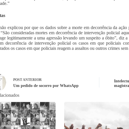
dade.”
tas
ão explicou por que os dados sobre a morte em decorrência da ação p
. “São consideradas mortes em decorrência de intervenção policial 
eage legitimamente a uma agressão levando um suspeito a óbito”, diz a 
em decorrência de intervenção policial os casos em que policiais
rados os casos em que policiais reagem a assaltos ou outros crimes sem a
POST
ANTERIOR
Intelect
Um pedido de socorro por WhatsApp
magistra
elacionados