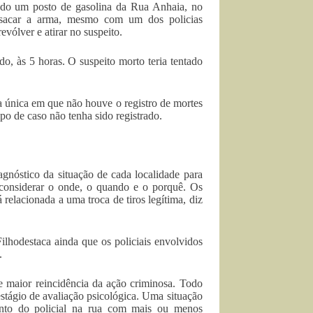
tado um posto de gasolina da Rua Anhaia, no
 sacar a arma, mesmo com um dos policias
vólver e atirar no suspeito.
, às 5 horas. O suspeito morto teria tentado
 a única em que não houve o registro de mortes
ipo de caso não tenha sido registrado.
gnóstico da situação de cada localidade para
o considerar o onde, o quando e o porquê. Os
 relacionada a uma troca de tiros legítima, diz
lhodestaca ainda que os policiais envolvidos
.
e maior reincidência da ação criminosa. Todo
 estágio de avaliação psicológica. Uma situação
ento do policial na rua com mais ou menos