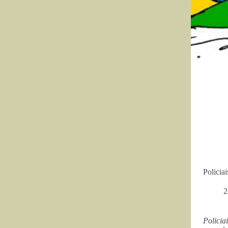
Policia
2
Policia