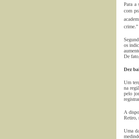
Para a 
com prá
academi
crime.”
Segundo
os indi
aumento
De fato
Dez bai
Um terç
na regi
pelo j
registr
A dispo
Retiro,
Uma das
medindo