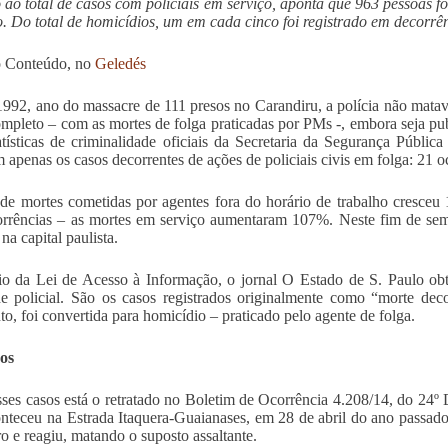
ao total de casos com policiais em serviço, aponta que 963 pessoas 
. Do total de homicídios, um em cada cinco foi registrado em decorrên
o Conteúdo, no
Geledés
992, ano do massacre de 111 presos no Carandiru, a polícia não matav
mpleto – com as mortes de folga praticadas por PMs -, embora seja pub
atísticas de criminalidade oficiais da Secretaria da Segurança Públic
 apenas os casos decorrentes de ações de policiais civis em folga: 21 o
 de mortes cometidas por agentes fora do horário de trabalho cresc
rrências – as mortes em serviço aumentaram 107%. Neste fim de se
na capital paulista.
o da Lei de Acesso à Informação, o jornal O Estado de S. Paulo obt
de policial. São os casos registrados originalmente como “morte decor
nto, foi convertida para homicídio – praticado pelo agente de folga.
os
sses casos está o retratado no Boletim de Ocorrência 4.208/14, do 24º D
onteceu na Estrada Itaquera-Guaianases, em 28 de abril do ano passad
o e reagiu, matando o suposto assaltante.