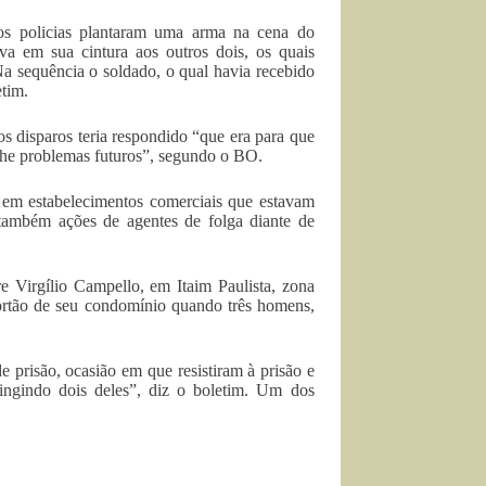
 os policias plantaram uma arma na cena do
a em sua cintura aos outros dois, os quais
Na sequência o soldado, o qual havia recebido
etim.
os disparos teria respondido “que era para que
-lhe problemas futuros”, segundo o BO.
es em estabelecimentos comerciais que estavam
 também ações de agentes de folga diante de
 Virgílio Campello, em Itaim Paulista, zona
 portão de seu condomínio quando três homens,
 prisão, ocasião em que resistiram à prisão e
atingindo dois deles”, diz o boletim. Um dos