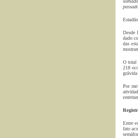
somado 
passado
Estadã
Desde 1
dado co
das est
mostram
O total
218 oco
grávida 
Por mei
ativida
entreta
Registr
Entre e
fato ac
semáfor