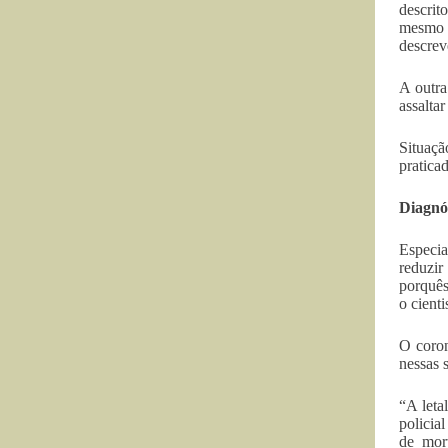
descrit
mesmo 
descrev
A outra
assalta
Situaçã
pratica
Diagnó
Especia
reduzir
porquês
o cient
O coron
nessas 
“A leta
policia
de mor