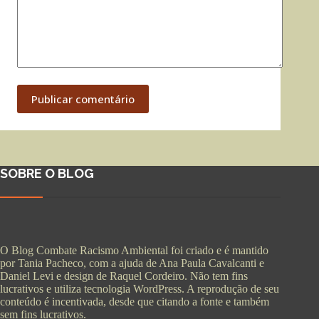
Publicar comentário
SOBRE O BLOG
O Blog Combate Racismo Ambiental foi criado e é mantido
por Tania Pacheco, com a ajuda de Ana Paula Cavalcanti e
Daniel Levi e design de Raquel Cordeiro. Não tem fins
lucrativos e utiliza tecnologia WordPress. A reprodução de seu
conteúdo é incentivada, desde que citando a fonte e também
sem fins lucrativos.