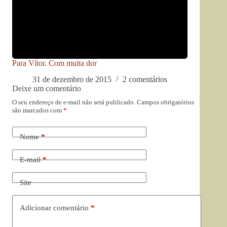
Para Vítor. Com muita dor
31 de dezembro de 2015
2 comentários
Deixe um comentário
O seu endereço de e-mail não será publicado.
Campos obrigatórios
são marcados com
*
Nome
*
E-mail
*
Site
Adicionar comentário
*