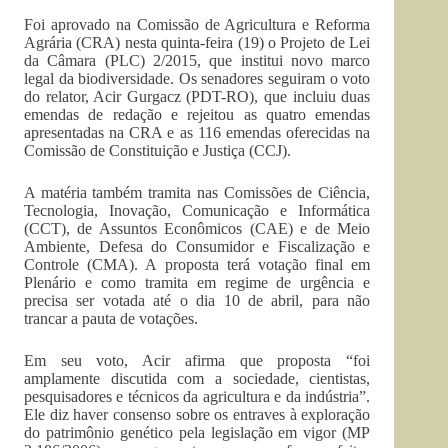
Foi aprovado na Comissão de Agricultura e Reforma
Agrária (CRA) nesta quinta-feira (19) o Projeto de Lei
da Câmara (PLC) 2/2015, que institui novo marco
legal da biodiversidade. Os senadores seguiram o voto
do relator, Acir Gurgacz (PDT-RO), que incluiu duas
emendas de redação e rejeitou as quatro emendas
apresentadas na CRA e as 116 emendas oferecidas na
Comissão de Constituição e Justiça (CCJ).
A matéria também tramita nas Comissões de Ciência,
Tecnologia, Inovação, Comunicação e Informática
(CCT), de Assuntos Econômicos (CAE) e de Meio
Ambiente, Defesa do Consumidor e Fiscalização e
Controle (CMA). A proposta terá votação final em
Plenário e como tramita em regime de urgência e
precisa ser votada até o dia 10 de abril, para não
trancar a pauta de votações.
Em seu voto, Acir afirma que proposta “foi
amplamente discutida com a sociedade, cientistas,
pesquisadores e técnicos da agricultura e da indústria”.
Ele diz haver consenso sobre os entraves à exploração
do patrimônio genético pela legislação em vigor (MP