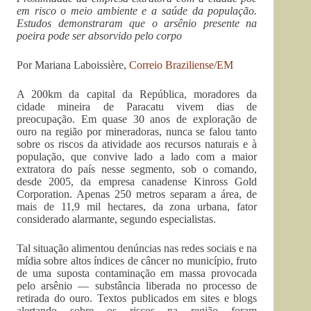
em risco o meio ambiente e a saúde da população.
Estudos demonstraram que o arsênio presente na
poeira pode ser absorvido pelo corpo
Por Mariana Laboissière,
Correio Braziliense
/
EM
A 200km da capital da República, moradores da
cidade mineira de Paracatu vivem dias de
preocupação. Em quase 30 anos de exploração de
ouro na região por mineradoras, nunca se falou tanto
sobre os riscos da atividade aos recursos naturais e à
população, que convive lado a lado com a maior
extratora do país nesse segmento, sob o comando,
desde 2005, da empresa canadense Kinross Gold
Corporation. Apenas 250 metros separam a área, de
mais de 11,9 mil hectares, da zona urbana, fator
considerado alarmante, segundo especialistas.
Tal situação alimentou denúncias nas redes sociais e na
mídia sobre altos índices de câncer no município, fruto
de uma suposta contaminação em massa provocada
pelo arsênio — substância liberada no processo de
retirada do ouro. Textos publicados em sites e blogs
alertando sobre os riscos na região foram