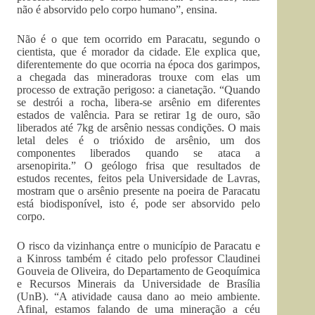
não é absorvido pelo corpo humano”, ensina.
Não é o que tem ocorrido em Paracatu, segundo o
cientista, que é morador da cidade. Ele explica que,
diferentemente do que ocorria na época dos garimpos,
a chegada das mineradoras trouxe com elas um
processo de extração perigoso: a cianetação. “Quando
se destrói a rocha, libera-se arsênio em diferentes
estados de valência. Para se retirar 1g de ouro, são
liberados até 7kg de arsênio nessas condições. O mais
letal deles é o trióxido de arsênio, um dos
componentes liberados quando se ataca a
arsenopirita.” O geólogo frisa que resultados de
estudos recentes, feitos pela Universidade de Lavras,
mostram que o arsênio presente na poeira de Paracatu
está biodisponível, isto é, pode ser absorvido pelo
corpo.
O risco da vizinhança entre o município de Paracatu e
a Kinross também é citado pelo professor Claudinei
Gouveia de Oliveira, do Departamento de Geoquímica
e Recursos Minerais da Universidade de Brasília
(UnB). “A atividade causa dano ao meio ambiente.
Afinal, estamos falando de uma mineração a céu