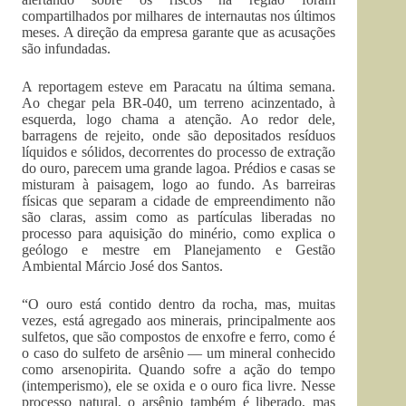
compartilhados por milhares de internautas nos últimos
meses. A direção da empresa garante que as acusações
são infundadas.
A reportagem esteve em Paracatu na última semana.
Ao chegar pela BR-040, um terreno acinzentado, à
esquerda, logo chama a atenção. Ao redor dele,
barragens de rejeito, onde são depositados resíduos
líquidos e sólidos, decorrentes do processo de extração
do ouro, parecem uma grande lagoa. Prédios e casas se
misturam à paisagem, logo ao fundo. As barreiras
físicas que separam a cidade de empreendimento não
são claras, assim como as partículas liberadas no
processo para aquisição do minério, como explica o
geólogo e mestre em Planejamento e Gestão
Ambiental Márcio José dos Santos.
“O ouro está contido dentro da rocha, mas, muitas
vezes, está agregado aos minerais, principalmente aos
sulfetos, que são compostos de enxofre e ferro, como é
o caso do sulfeto de arsênio — um mineral conhecido
como arsenopirita. Quando sofre a ação do tempo
(intemperismo), ele se oxida e o ouro fica livre. Nesse
processo natural, o arsênio também é liberado, mas