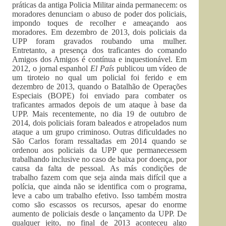
práticas da antiga Policia Militar ainda permanecem: os
moradores denunciam o abuso de poder dos policiais,
impondo toques de recolher e ameaçando aos
moradores. Em dezembro de 2013, dois policiais da
UPP foram gravados roubando uma mulher.
Entretanto, a presença dos traficantes do comando
Amigos dos Amigos é contínua e inquestionável. Em
2012, o jornal espanhol
El País
publicou um vídeo de
um tiroteio no qual um policial foi ferido e em
dezembro de 2013, quando o Batalhão de Operações
Especiais (BOPE) foi enviado para combater os
traficantes armados depois de um ataque à base da
UPP. Mais recentemente, no dia 19 de outubro de
2014, dois policiais foram baleados e atropelados num
ataque a um grupo criminoso. Outras dificuldades no
São Carlos foram ressaltadas em 2014 quando se
ordenou aos policiais da UPP que permanecessem
trabalhando inclusive no caso de baixa por doença, por
causa da falta de pessoal. As más condições de
trabalho fazem com que seja ainda mais difícil que a
polícia, que ainda não se identifica com o programa,
leve a cabo um trabalho efetivo. Isso também mostra
como são escassos os recursos, apesar do enorme
aumento de policiais desde o lançamento da UPP. De
qualquer jeito, no final de 2013 aconteceu algo