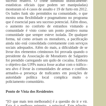
sucesso relativo. O crime diminuiu drasticamente:
estatísticas oficiais (que podem ser manipuladas)
mostraram só 4 casos de assalto e 19 de furto em 2012.
Os bailes funk são permitidos na comunidade, o que
mostra uma flexibilidade e pragmatismo no programa
que é essencial para seu sucesso potencial. Além disso,
o aumento no conforto de estranhos visitando a
comunidade é visto como um ponto positivo numa
comunidade que sempre esteve isolada. De qualquer
forma, tal como avisam os moradores, a pacificação
ainda não está consolidada corretamente com serviços
sociais adequados. Além do mais, a dificuldade de se
livrar dos elementos criminosos foi provada quando o
presidente da Associação de Moradores de Salgueiro
foi prendido carregando um quilo de cocaína. Embora
o objetivo das UPPs nunca fosse acabar com o tráfico–
seu alvo é livrar às comunidades de armas e conflitos
armados–a presença de traficantes em posições de
autoridade política local complica muito o
policiamento comunitário.
Ponto de Vista dos Residentes
“[O que mais tem melhorado] é a questão do ir e vir.
Esta é a melhora primeira, a principal. Este trânsito,