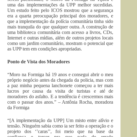
uma das implementações da UPP melhor sucedidas.
Um estudo feito pelo ICOS mostrou que a segurança
era a quarta preocupação principal dos moradores, e
que a implementação da polícia comunitária tinha sido
mais tranquila do que qualquer outra. A construção de
uma biblioteca comunitária com acesso a livros, CDs,
Internet e outras mídias, além de outros projetos locais
como um jardim comunitário, mostram o potencial que
as UPP tem em condições apropriadas.
Ponto de Vista dos Moradores
“Moro na Formiga há 19 anos e consegui abrir o meu
próprio negócio antes da chegada da policia, mas com
a paz minha pequena lanchonete começou a ter mais
lucros por causa da visita de turistas e até de
moradores do asfalto. E a tendência é crescermos mais
com o passar dos anos.” – Antônia Rocha, moradora
da Formiga
“[A implementação da UPP] Um misto entre alívio e
tensão. Ninguém sabia como ia ser feito a operação e o
projeto dos ‘’caras’’, foi meio que na base da
confiança e torcer pra que nada de errado