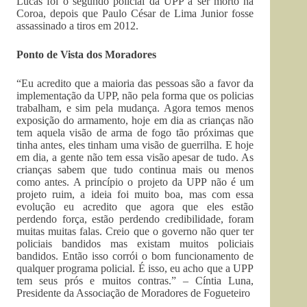
Lucas foi o segundo policial da UPP a ser morto na
Coroa, depois que Paulo César de Lima Junior fosse
assassinado a tiros em 2012.
Ponto de Vista dos Moradores
“Eu acredito que a maioria das pessoas são a favor da
implementação da UPP, não pela forma que os policias
trabalham, e sim pela mudança. Agora temos menos
exposição do armamento, hoje em dia as crianças não
tem aquela visão de arma de fogo tão próximas que
tinha antes, eles tinham uma visão de guerrilha. E hoje
em dia, a gente não tem essa visão apesar de tudo. As
crianças sabem que tudo continua mais ou menos
como antes. A princípio o projeto da UPP não é um
projeto ruim, a ideia foi muito boa, mas com essa
evolução eu acredito que agora que eles estão
perdendo força, estão perdendo credibilidade, foram
muitas muitas falas. Creio que o governo não quer ter
policiais bandidos mas existam muitos policiais
bandidos. Então isso corrói o bom funcionamento de
qualquer programa policial. É isso, eu acho que a UPP
tem seus prós e muitos contras.” – Cíntia Luna,
Presidente da Associação de Moradores de Fogueteiro