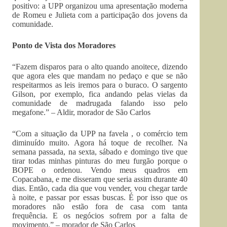
positivo: a UPP organizou uma apresentação moderna
de Romeu e Julieta com a participação dos jovens da
comunidade.
Ponto de Vista dos Moradores
“Fazem disparos para o alto quando anoitece, dizendo
que agora eles que mandam no pedaço e que se não
respeitarmos as leis iremos para o buraco. O sargento
Gilson, por exemplo, fica andando pelas vielas da
comunidade de madrugada falando isso pelo
megafone.” – Aldir, morador de São Carlos
“Com a situação da UPP na favela , o comércio tem
diminuído muito. Agora há toque de recolher. Na
semana passada, na sexta, sábado e domingo tive que
tirar todas minhas pinturas do meu furgão porque o
BOPE o ordenou. Vendo meus quadros em
Copacabana, e me disseram que seria assim durante 40
dias. Então, cada dia que vou vender, vou chegar tarde
à noite, e passar por essas buscas. É por isso que os
moradores não estão fora de casa com tanta
frequência. E os negócios sofrem por a falta de
movimento.” – morador de São Carlos