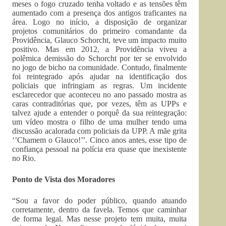
meses o fogo cruzado tenha voltado e as tensões têm
aumentado com a presença dos antigos traficantes na
área. Logo no início, a disposição de organizar
projetos comunitários do primeiro comandante da
Providência, Glauco Schorcht, teve um impacto muito
positivo. Mas em 2012, a Providência viveu a
polêmica demissão do Schorcht por ter se envolvido
no jogo de bicho na comunidade. Contudo, finalmente
foi reintegrado após ajudar na identificação dos
policiais que infringiam as regras. Um incidente
esclarecedor que aconteceu no ano passado mostra as
caras contraditórias que, por vezes, têm as UPPs e
talvez ajude a entender o porquê da sua reintegração:
um vídeo mostra o filho de uma mulher tendo uma
discussão acalorada com policiais da UPP. A mãe grita
‘’Chamem o Glauco!’’. Cinco anos antes, esse tipo de
confiança pessoal na polícia era quase que inexistente
no Rio.
Ponto de Vista dos Moradores
“Sou a favor do poder público, quando atuando
corretamente, dentro da favela. Temos que caminhar
de forma legal. Mas nesse projeto tem muita, muita