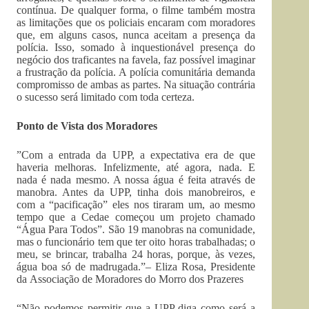
contínua. De qualquer forma, o filme também mostra
as limitações que os policiais encaram com moradores
que, em alguns casos, nunca aceitam a presença da
polícia. Isso, somado à inquestionável presença do
negócio dos traficantes na favela, faz possível imaginar
a frustração da polícia. A polícia comunitária demanda
compromisso de ambas as partes. Na situação contrária
o sucesso será limitado com toda certeza.
Ponto de Vista dos Moradores
”Com a entrada da UPP, a expectativa era de que
haveria melhoras. Infelizmente, até agora, nada. E
nada é nada mesmo. A nossa água é feita através de
manobra. Antes da UPP, tinha dois manobreiros, e
com a “pacificação” eles nos tiraram um, ao mesmo
tempo que a Cedae começou um projeto chamado
“Água Para Todos”. São 19 manobras na comunidade,
mas o funcionário tem que ter oito horas trabalhadas; o
meu, se brincar, trabalha 24 horas, porque, às vezes,
água boa só de madrugada.”– Eliza Rosa, Presidente
da Associação de Moradores do Morro dos Prazeres
“Não podemos permitir que a UPP diga como será a