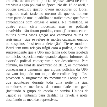
era cena de um crime policial representativo de como
era vista a ação policial na época. No dia 16 de abril, a
polícia executou quatro jovens moradores do Borel,
alegando mais tarde no mesmo dia que os homens
eram parte de uma quadrilha de traficantes e que foram
apreendidos com drogas e armas. Na realidade, os
quatro eram civis inocentes, mas os policiais
envolvidos não foram punidos, como já aconteceu em
muitos outros casos graças aos chamados ‘autos de
resistência’, que se refere às mortes causadas quando
os suspeitos “resistem a detenção”. Deste modo, o
Borel tem uma relação frágil com a polícia, e não foi
surpreendente que a UPP não tenha sido bem recebida
no início, especialmente quando alguns informes de
extorsão policial começaram a ser descobertos. Para
cúmulo, no final de novembro de 2012, os moradores
começaram a denunciar que alguns policiais da UPP
estavam impondo um toque de recolher ilegal. Isso
provocou o surgimento do movimento Ocupa Borel
que aconteceu durante toda uma noite na qual
moradores e membros da comunidade em geral
(incluindo o grupo da escola de samba Unidos da
Tijuca) se juntaram para desfilar na favela à noite,
desafiando as medidas repressivas.