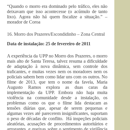
“Quando o morro era dominado pelo tráfico, eles não
deixavam que isso acontecesse (o acúmulo de tanto
lixo). Agora não há quem fiscalize a situação.” –
morador de Coroa
16. Morro dos Prazeres/Escondidinho – Zona Central
Data de instalação: 25 de fevereiro de 2011
A experiência da UPP no Morro dos Prazeres, o morro
mais alto de Santa Teresa, talvez resuma a dificuldade
de adaptação à nova dinâmica, sem controle dos
traficantes, e muitas vezes nem os moradores nem os
policiais sabem bem como lidar uns com os outros. No
filme de 2013, que tem o nome da favela, Maria
Augusto Ramos explora as duas caras da
implementação da UPP. Embora não haja muita
violência na comunidade desde a instalação, os
problemas como os que o filme lida destacam as
tensões diárias que, apesar de serem pequenas e
algumas vezes até parecerem insignificantes, suportam
o peso de décadas de conflito. Há inspeções policiais
aleatórias, acusações de procedimentos autoritários e
arrogantes, e queixas sobre o sentimento de vigilância