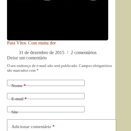
Para Vítor. Com muita dor
31 de dezembro de 2015
2 comentários
Deixe um comentário
O seu endereço de e-mail não será publicado.
Campos obrigatórios
são marcados com
*
Nome
*
E-mail
*
Site
Adicionar comentário
*