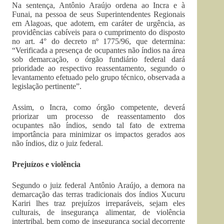
Na sentença, Antônio Araújo ordena ao Incra e à
Funai, na pessoa de seus Superintendentes Regionais
em Alagoas, que adotem, em caráter de urgência, as
providências cabíveis para o cumprimento do disposto
no art. 4° do decreto nº 1775/96, que determina:
“Verificada a presença de ocupantes não índios na área
sob demarcação, o órgão fundiário federal dará
prioridade ao respectivo reassentamento, segundo o
levantamento efetuado pelo grupo técnico, observada a
legislação pertinente”.
Assim, o Incra, como órgão competente, deverá
priorizar um processo de reassentamento dos
ocupantes não índios, sendo tal fato de extrema
importância para minimizar os impactos gerados aos
não índios, diz o juiz federal.
Prejuízos e violência
Segundo o juiz federal Antônio Araújo, a demora na
demarcação das terras tradicionais dos índios Xucuru
Kariri lhes traz prejuízos irreparáveis, sejam eles
culturais, de insegurança alimentar, de violência
intertribal, bem como de insegurança social decorrente