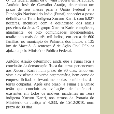
O juiz federal titular da 8ª Vara Federal em Arapiraca,
Antônio José de Carvalho Araújo, determinou um
prazo de seis meses para a União Federal e a
Fundação Nacional do Índio (Funai) conceder a posse
definitiva da Terra Indígena Xucuru Kariri, com 6.927
hectares, inclusive com a desintrusão dos atuais
posseiros da área. O grupo Xucuru Kariri compõe-se,
atualmente, de oito comunidades independentes,
totalizando mais de três mil índios, em cerca de 600
famílias, no município de Palmeira dos Índios, a 135
km de Maceió. A sentença é de Ação Civil Pública
ajuizada pelo Ministério Público Federal.
Antônio Araújo determinou ainda que a Funai faça a
conclusão da demarcação física das terras pertencentes
aos Xucuru Kariri num prazo de 90 dias, tendo em
vista a existência de verba orçamentária, bem como de
empresa licitada e levantamento das benfeitorias das
terras ocupadas. Após este prazo, a Funai e a União
terão que concluir as avaliações de benfeitorias
existentes em todos os imóveis incidentes na Terra
indígena Xucuru Kariri, nos termos da Portaria do
Ministério da Justiça nº 4.033, de 15/12/2010, num
prazo de 90 dias.