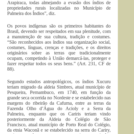
Arapiraca, todas almejando a evasão dos índios de
propriedades rurais localizadas no Município de
Palmeira dos Índios”, diz.
Os povos indígenas são os primeiros habitantes do
Brasil, devendo ser respeitados em sua plenitude, com
a manutenção de sua cultura, tradição e costumes.
“São reconhecidos aos índios sua organização social,
costumes, línguas, crenças e tradições, e os direitos
originários sobre as terras que tradicionalmente
ocupam, competindo à União demarcá-las, proteger e
fazer respeitar todos os seus bens.” (Art. 231, CF de
88).
Segundo estudos antropológicos, os índios Xucuru
teriam migrado da aldeia Simbres, atual município de
Pesqueira, Pernambuco, em 1740, em função da
grande seca ocorrida no Nordeste e se estabelecido nas
margens do ribeirão da Cafurna, entre as terras da
Fazenda Olho d’Água do Acioly e a Serra da
Palmeira, enquanto que os Cariris teriam vindo
posteriormente da Aldeia do Colégio de São
Francisco, atual município de Porto Real do Colégio,
da etnia Waconã e se estabelecido na serra do Cariry,