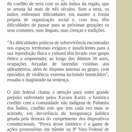
do conflito de terra com os não índios da região, que
se arrasta há mais de três séculos. Sem a terra, os
índios enfrentam dificuldades em manter a forma
própria de organização social e, com isso, têm
dificuldades de passar para as próximas gerações os
seus costumes, suas línguas, suas crenças e tradições.
“As dificuldades práticas de sobrevivência encontradas
nos espaços territoriais exíguos e insuficientes para a
sua reprodução física e cultural têm levado esse grupo
étnico a empreender, ao longo dos últimos 30 anos,
ocupações forçadas de fazendas vizinhas aos
aldeamentos, além de disputas internas ao grupo, com
episódios de violência extrema incluindo homicídios”,
ressalta o magistrado na sentença.
O juiz federal chama a atenção para outro grande
prejuízo enfrentado pelos Xucuru Kariri: o histórico
conflito com a comunidade não indígena de Palmeira
dos Índios, conflito este que tem cada vez mais se
acirrado, em decorrência da insegurança jurídica
gerada pela demora do cumprimento dos dispositivos
constitucionais. “Prova desse histórico é a gama de
ações possessórias em trâmite na 8ª Vara Federal de