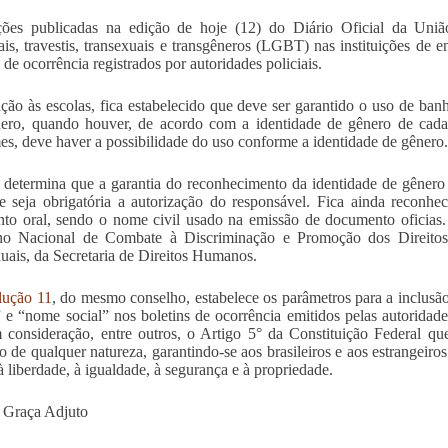
ões publicadas na edição de hoje (12) do Diário Oficial da União
ais, travestis, transexuais e transgêneros (LGBT) nas instituições de
 de ocorrência registrados por autoridades policiais.
ção às escolas, fica estabelecido que deve ser garantido o uso de banh
ero, quando houver, de acordo com a identidade de gênero de cada
es, deve haver a possibilidade do uso conforme a identidade de gênero.
 determina que a garantia do reconhecimento da identidade de gênero 
 seja obrigatória a autorização do responsável. Fica ainda reconhe
nto oral, sendo o nome civil usado na emissão de documento oficias
ho Nacional de Combate à Discriminação e Promoção dos Direito
uais, da Secretaria de Direitos Humanos.
lução 11
, do mesmo conselho, estabelece os parâmetros para a inclusão
 e “nome social” nos boletins de ocorrência emitidos pelas autoridades 
 consideração, entre outros, o Artigo 5° da Constituição Federal que
ão de qualquer natureza, garantindo-se aos brasileiros e aos estrangeiros
 à liberdade, à igualdade, à segurança e à propriedade.
 Graça Adjuto