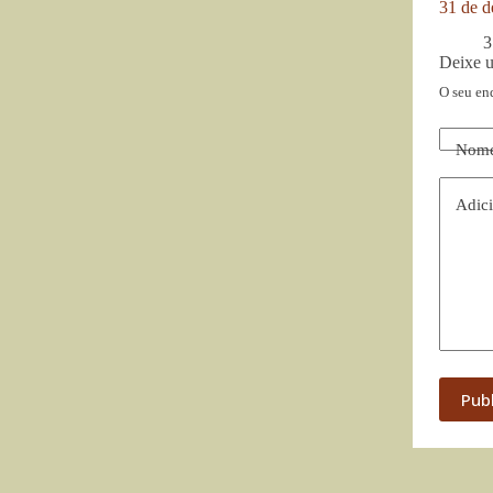
31 de d
3
Deixe 
O seu en
Nom
Adici
Pub