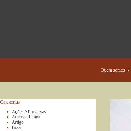
Pular
para
o
conteúdo
Quem somos
Categorias
Ações Afirmativas
América Latina
Artigo
Brasil