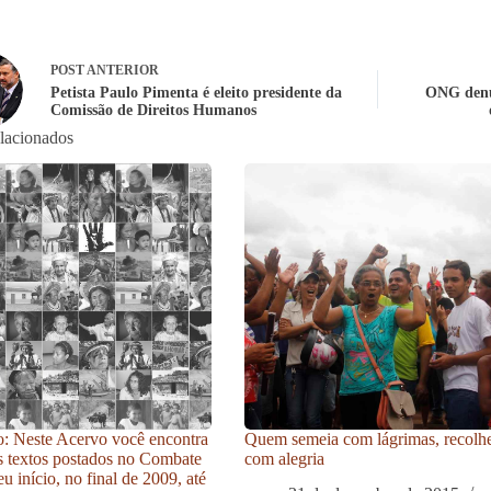
POST
ANTERIOR
Petista Paulo Pimenta é eleito presidente da
ONG denun
Comissão de Direitos Humanos
elacionados
: Neste Acervo você encontra
Quem semeia com lágrimas, recolh
s textos postados no Combate
com alegria
u início, no final de 2009, até