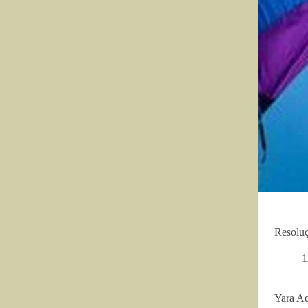
Resoluç
1
Yara Aq