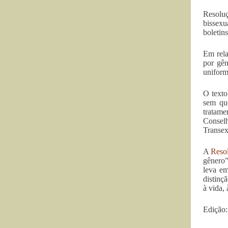
Resoluç
bissexu
boletins
Em rela
por gên
uniform
O texto
sem que
tratame
Consel
Transex
A
Reso
gênero”
leva em
distinç
à vida,
Edição: