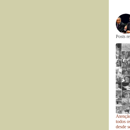
Posts r
Atenção
todos o
desde se