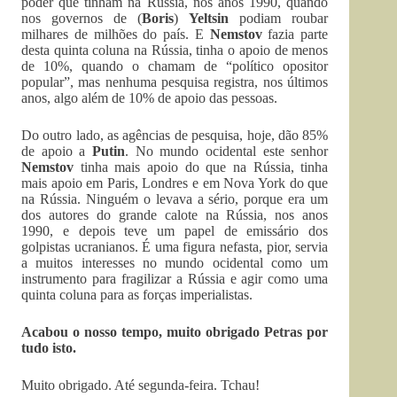
poder que tinham na Rússia, nos anos 1990, quando
nos governos de (
Boris
)
Yeltsin
podiam roubar
milhares de milhões do país. E
Nemstov
fazia parte
desta quinta coluna na Rússia, tinha o apoio de menos
de 10%, quando o chamam de “político opositor
popular”, mas nenhuma pesquisa registra, nos últimos
anos, algo além de 10% de apoio das pessoas.
Do outro lado, as agências de pesquisa, hoje, dão 85%
de apoio a
Putin
. No mundo ocidental este senhor
Nemstov
tinha mais apoio do que na Rússia, tinha
mais apoio em Paris, Londres e em Nova York do que
na Rússia. Ninguém o levava a sério, porque era um
dos autores do grande calote na Rússia, nos anos
1990, e depois teve um papel de emissário dos
golpistas ucranianos. É uma figura nefasta, pior, servia
a muitos interesses no mundo ocidental como um
instrumento para fragilizar a Rússia e agir como uma
quinta coluna para as forças imperialistas.
Acabou o nosso tempo, muito obrigado Petras por
tudo isto.
Muito obrigado. Até segunda-feira. Tchau!