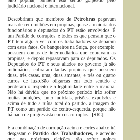
lado popular, também está sendo golpeado pelo
judiciário nacional e internacional.
Descobriram que membros da
Petrobras
pagavam
mais de cem milhões em propinas, quase a maioria dos
funcionários e deputados do
PT
estão envolvidos. É
um Partido de corruptos, e todos os que pensam que o
PT
tem algo a ver com os trabalhadores se deparam
com estes fatos. Os banqueiros na Suíça, por exemplo,
possuem contas de intermediários que cobravam as
propinas, e depois repassavam para os deputados. Os
Deputados do
PT
e seus aliados no governo já são
milionários, cobraram tantas propinas que possuem
duas, três casas, uma, duas amantes, e três ou quatro
carros de luxo.São oligarcas em todo sentido e
perderam o respeito e a legitimidade entre a maioria.
Não há dúvida que no próximo período irão sofrer
muitas punições, tanto judiciais, prisões, expulsões e
acima de tudo a ruína total do partido, a imagem do
PT
como um partido de centro-esquerda, porque não
há nada de progressista com os corruptos.
[SIC]
E a combinação de corrupção acima e cortes abaixo irá
desgastar o
Partido dos Trabalhadores
, e acredito
que nas próximas eleições irão sofrer golpes