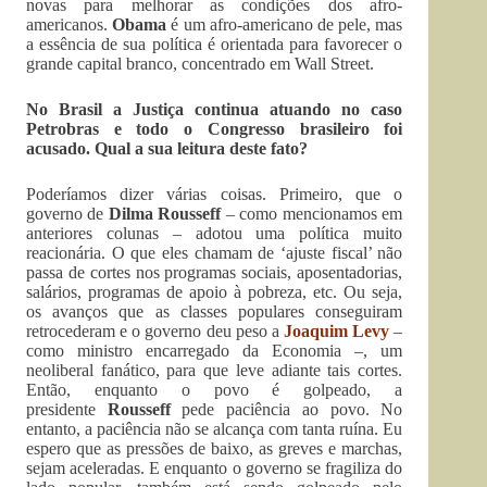
novas para melhorar as condições dos afro-
americanos.
Obama
é um afro-americano de pele, mas
a essência de sua política é orientada para favorecer o
grande capital branco, concentrado em Wall Street.
No Brasil a Justiça continua atuando no caso
Petrobras e todo o Congresso brasileiro foi
acusado. Qual a sua leitura deste fato?
Poderíamos dizer várias coisas. Primeiro, que o
governo de
Dilma Rousseff
– como mencionamos em
anteriores colunas – adotou uma política muito
reacionária. O que eles chamam de ‘ajuste fiscal’ não
passa de cortes nos programas sociais, aposentadorias,
salários, programas de apoio à pobreza, etc. Ou seja,
os avanços que as classes populares conseguiram
retrocederam e o governo deu peso a
Joaquim Levy
–
como ministro encarregado da Economia –, um
neoliberal fanático, para que leve adiante tais cortes.
Então, enquanto o povo é golpeado, a
presidente
Rousseff
pede paciência ao povo. No
entanto, a paciência não se alcança com tanta ruína. Eu
espero que as pressões de baixo, as greves e marchas,
sejam aceleradas. E enquanto o governo se fragiliza do