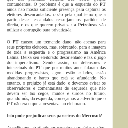
contundentes. O problema é que a esquerda do
PT
ainda não mostra suficiente presença para capturar os
eleitores desencantados, razão pela qual temo que a
partir destes escândalos ressurjam os partidos de
direita, e os que querem privatizar a
Petrobras
vão
utilizar a corrupção para privatizá-la.
O
PT
causou um tremendo dano, não apenas para
seus próprios eleitores, mas, sobretudo, para a imagem
de toda a esquerda e o progressismo na América
Latina. Deixa seu eleitorado desorientado e faz o jogo
do imperialismo. Sendo assim, os defensores e
intelectuais do
PT
que por muitos anos falaram das
medidas progressistas, agora estão calados, estão
abandonando o barco que está se afundando. No
entanto, o prejuízo já está dado, e devemos avisar os
observadores e comentaristas de esquerda que não
devem ser tão cegos, mudos e surdos no futuro,
quando nós, da esquerda, começamos a advertir que o
PT
não era o que apresentava ao eleitorado.
Isto pode prejudicar seus parceiros do Mercosul?
Acredito que irá atingir aos parceiros por várias razões.