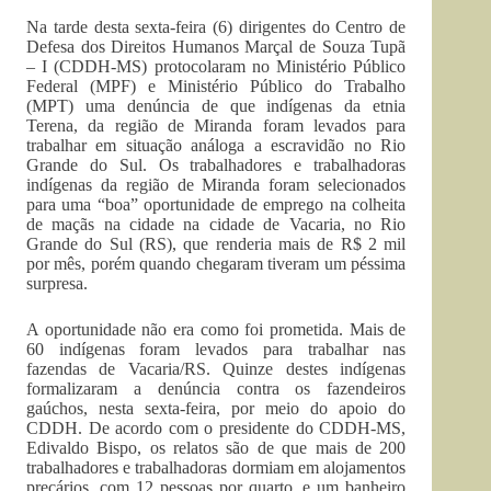
Na tarde desta sexta-feira (6) dirigentes do Centro de
Defesa dos Direitos Humanos Marçal de Souza Tupã
– I (CDDH-MS) protocolaram no Ministério Público
Federal (MPF) e Ministério Público do Trabalho
(MPT) uma denúncia de que indígenas da etnia
Terena, da região de Miranda foram levados para
trabalhar em situação análoga a escravidão no Rio
Grande do Sul. Os trabalhadores e trabalhadoras
indígenas da região de Miranda foram selecionados
para uma “boa” oportunidade de emprego na colheita
de maçãs na cidade na cidade de Vacaria, no Rio
Grande do Sul (RS), que renderia mais de R$ 2 mil
por mês, porém quando chegaram tiveram um péssima
surpresa.
A oportunidade não era como foi prometida. Mais de
60 indígenas foram levados para trabalhar nas
fazendas de Vacaria/RS. Quinze destes indígenas
formalizaram a denúncia contra os fazendeiros
gaúchos, nesta sexta-feira, por meio do apoio do
CDDH. De acordo com o presidente do CDDH-MS,
Edivaldo Bispo, os relatos são de que mais de 200
trabalhadores e trabalhadoras dormiam em alojamentos
precários, com 12 pessoas por quarto, e um banheiro