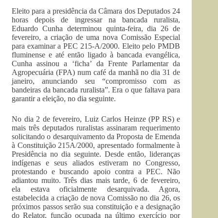
Eleito para a presidência da Câmara dos Deputados 24
horas depois de ingressar na bancada ruralista,
Eduardo Cunha determinou quinta-feira, dia 26 de
fevereiro, a criação de uma nova Comissão Especial
para examinar a PEC 215-A/2000. Eleito pelo PMDB
fluminense e até então ligado à bancada evangélica,
Cunha assinou a ‘ficha’ da Frente Parlamentar da
Agropecuária (FPA) num café da manhã no dia 31 de
janeiro, anunciando seu “compromisso com as
bandeiras da bancada ruralista”. Era o que faltava para
garantir a eleição, no dia seguinte.
No dia 2 de fevereiro, Luiz Carlos Heinze (PP RS) e
mais três deputados ruralistas assinaram requerimento
solicitando o desarquivamento da Proposta de Emenda
à Constituição 215A/2000, apresentado formalmente à
Presidência no dia seguinte. Desde então, lideranças
indígenas e seus aliados estiveram no Congresso,
protestando e buscando apoio contra a PEC. Não
adiantou muito. Três dias mais tarde, 6 de fevereiro,
ela estava oficialmente desarquivada. Agora,
estabelecida a criação de nova Comissão no dia 26, os
próximos passos serão sua constituição e a designação
do Relator, função ocupada na último exercício por