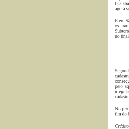
fica ab
agora s
E em Sã
os arau
Subterr
no fina
Segundo
cadastr
consequ
pelo a
irregu
cadastr
No próx
fim do 
Crédito