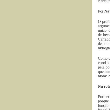
e isso i
Por
Na
O profe
argumen
único. 
de hec
Cerrado
detono
hidrogr
Como di
e todas
pela po
que aum
bioma e
Na rot
Por ser
porque 
função 
lençol 