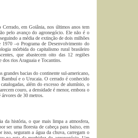
o Cerrado, em Goiânia, nos últimos anos tem
ão pelo avanço do agronegócio. Ele não é o
 seguindo a média de extinção de dois milhões
 de 1970 –o Programa de Desenvolvimento do
logia mórbida do capitalismo rural brasileiro
centes, que abastecem oito das 12 regiões
e dos rios Araguaia e Tocantins.
s grandes bacias do continente sul-americano,
 o Bambuí e o Urucaia. O cerrado é conhecido
 catalogadas, além do excesso de alumínio, o
 parecem couro, a densidade é menor, embora o
 árvores de 30 metros.
ia da história, o que mais limpa a atmosfera,
or ser uma floresta de cabeça para baixo, em
or isso, seguram a água da chuva, carregam o
ntrou na rota da morbidez do agronegócio. Um