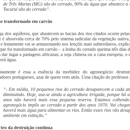
de Três Marias (MG) são do cerrado, 90% da água que abastece a 
Tucuruí são do cerrado”.
o transformado em carvão
ga dos aquíferos, que abastecem as bacias dos rios citados ocorre pelas
a e é absorvida cerca de 70% pelo sistema radicular da vegetação nati
o e lentamente vai se armazenando nos lençóis mais subterrâneos, expl
 que foi transformado em carvão – a lenha do cerrado queima três dias
a dar lugar a pastagens africanas, a soja chinesa ou a cana europeia, o
erá água.
ustamente é essa a essência da morbidez do agronegócio: destrui
adores portugueses, azar de quem vem atrás. Uma citação do professor 
“- Em média, 10 pequenos rios do cerrado desaparecem a cada ano
diminuindo. Hoje, usa-se ainda a agricultura irrigada, porque há 
anos não haverá mais essa pequena reserva. Estamos colhendo
agronegócio impôs ao cerrado a partir dos anos 1970. Vai chega
haverá mais água para alimentar os rios. Então esses rios vão desa
ambiente em extinção.”
tro da destruição continua