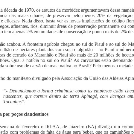
na década de 1970, os arautos da morbidez argumentavam dessa maneira
ncia das matas ciliares, de preservar pelo menos 20% da vegetação 
 e eficazes. Nada disso, basta ver as novas implicações do código flor
egos, afluentes, rios; diminuir áreas de preservação permanente ou com
do tem apenas 2% em unidades de conservação e pouco mais de 2% de á
ão acabou. A fronteira agrícola chegou ao sul do Piauí e ao sul do M
ilhão de hectares plantados com soja e algodão – no Piauí o número
eas de cerrado do Maranhão e Piauí são mais de 20 milhões de hecta
lhões. Qual a notícia no sul do Piauí? As carvoarias estão detonando
ada sobre uso de carvão de mata nativa no Brasil? Pelo menos a metade 
ho do manifesto divulgado pela Associação da União das Aldeias Api
“- Denunciamos a forma criminosa como as empresas estão chega
nascentes, que correm dentro da terra Apinagé, com licenças ambi
Tocantins”.
a por poços clandestinos
 semana de fevereiro o IRPAA, de Juazeiro (BA) divulga um comu
estão com problemas de falta de água para beber, que os caminhões 