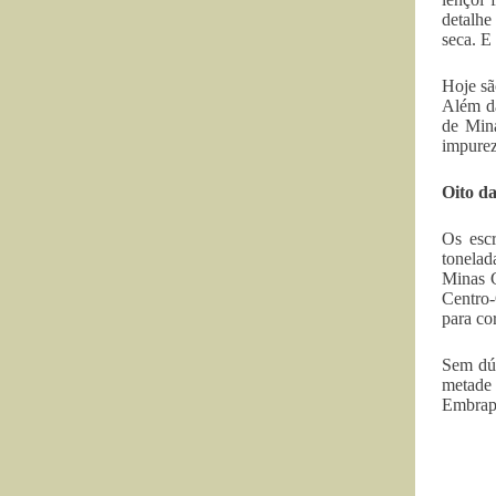
detalhe
seca. E 
Hoje sã
Além da
de Mina
impurez
Oito d
Os esc
tonelad
Minas G
Centro-
para cor
Sem dúv
metade 
Embrap