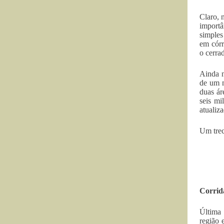
Claro, 
importâ
simples
em córr
o cerra
Ainda n
de um m
duas ár
seis mi
atualiz
Um trec
Corrid
Última
região 