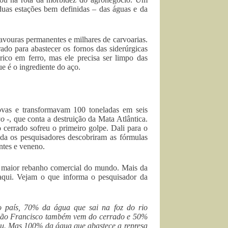
 duas estações bem definidas – das águas e da
avouras permanentes e milhares de carvoarias.
o para abastecer os fornos das siderúrgicas
ico em ferro, mas ele precisa ser limpo das
e é o ingrediente do aço.
ovas e transformavam 100 toneladas em seis
go
-, que conta a destruição da Mata Atlântica.
 cerrado sofreu o primeiro golpe. Dali para o
da os pesquisadores descobriram as fórmulas
antes e veneno.
 o maior rebanho comercial do mundo. Mais da
a aqui. Vejam o que informa o pesquisador da
do país, 70% da água que sai na foz do rio
 São Francisco também vem do cerrado e 50%
ipu. Mas 100% da água que abastece a represa