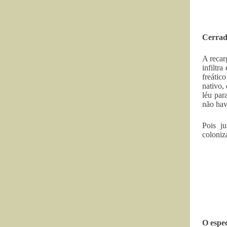
Cerrad
A recar
infiltr
freátic
nativo,
léu par
não hav
Pois j
coloniz
O espec