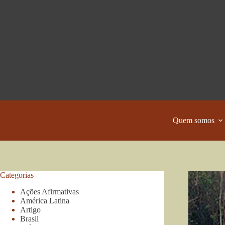
Pular
para
o
conteúdo
Quem somos
Categorias
Ações Afirmativas
América Latina
Artigo
Brasil