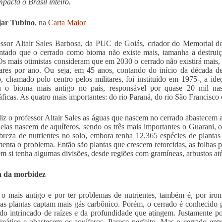
mpacta o Brasil inteiro.
jar Tubino
, na
Carta Maior
ssor Altair Sales Barbosa, da PUC de Goiás, criador do Memorial d
tado que o cerrado como bioma não existe mais, tamanha a destruiç
Os mais otimistas consideram que em 2030 o cerrado não existirá mais,
tares por ano. Ou seja, em 45 anos, contando do início da década
, chamado polo centro pelos militares, foi instituído em 1975-, a ideo
u o bioma mais antigo no país, responsável por quase 20 mil nas
áficas. As quatro mais importantes: do rio Paraná, do rio São Francisco 
z o professor Altair Sales as águas que nascem no cerrado abastecem a
 elas nascem de aquíferos, sendo os três mais importantes o Guarani,
breza de nutrientes no solo, embora tenha 12.365 espécies de plantas
enta o problema. Então são plantas que crescem retorcidas, as folhas
m si tenha algumas divisões, desde regiões com gramíneas, arbustos até
a da morbidez
 o mais antigo e por ter problemas de nutrientes, também é, por iron
as plantas captam mais gás carbônico. Porém, o cerrado é conhecido p
do intrincado de raízes e da profundidade que atingem. Justamente p
freático e abastecem os aquíferos. Parece perfeito. Mas o cerrado e