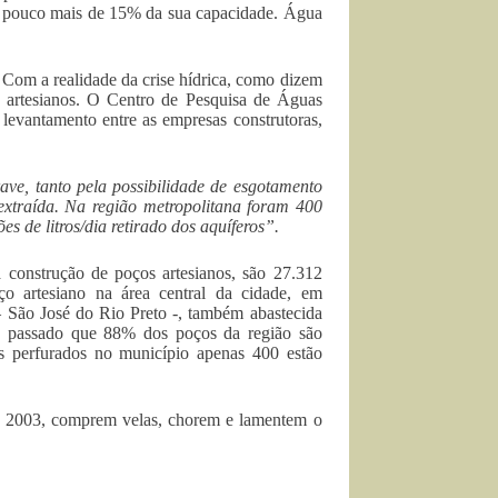
om pouco mais de 15% da sua capacidade. Água
Com a realidade da crise hídrica, como dizem
s artesianos. O Centro de Pesquisa de Águas
 levantamento entre as empresas construtoras,
ave, tanto pela possibilidade de esgotamento
extraída. Na região metropolitana foram 400
s de litros/dia retirado dos aquíferos”.
construção de poços artesianos, são 27.312
ço artesiano na área central da cidade, em
– São José do Rio Preto -, também abastecida
o passado que 88% dos poços da região são
s perfurados no município apenas 400 estão
e 2003, comprem velas, chorem e lamentem o