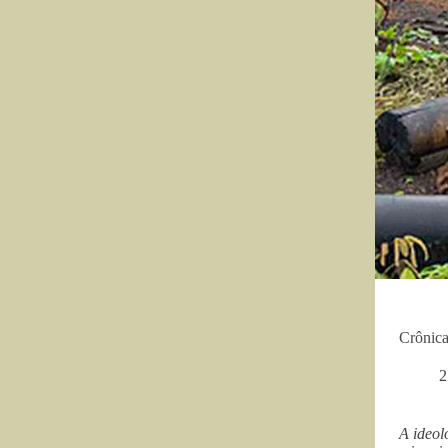
Crônica
2
A ideol