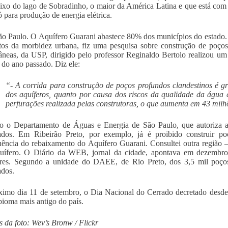
aixo do lago de Sobradinho, o maior da América Latina e que está c
ó para produção de energia elétrica.
o Paulo. O Aquífero Guarani abastece 80% dos municípios do estado. 
tos da morbidez urbana, fiz uma pesquisa sobre construção de poço
âneas, da USP, dirigido pelo professor Reginaldo Bertolo realizou um
l do ano passado. Diz ele:
“- A corrida para construção de poços profundos clandestinos é gr
dos aquíferos, quanto por causa dos riscos da qualidade da água 
perfurações realizada pelas construtoras, o que aumenta em 43 milhõe
 o Departamento de Águas e Energia de São Paulo, que autoriza a 
ados. Em Ribeirão Preto, por exemplo, já é proibido construir po
ência do rebaixamento do Aquífero Guarani. Consultei outra região 
quífero. O Diário da WEB, jornal da cidade, apontava em dezembr
lares. Segundo a unidade do DAEE, de Rio Preto, dos 3,5 mil poço
ados.
imo dia 11 de setembro, o Dia Nacional do Cerrado decretado desd
bioma mais antigo do país.
s da foto: Wev’s Bronw / Flickr