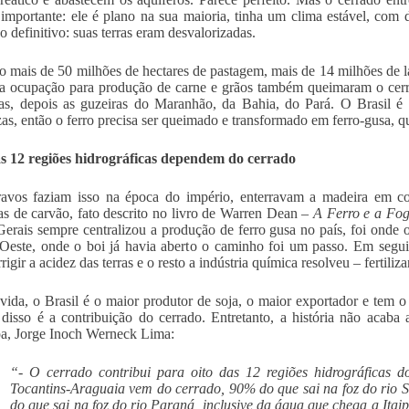
 importante: ele é plano na sua maioria, tinha um clima estável, com
o definitivo: suas terras eram desvalorizadas.
o mais de 50 milhões de hectares de pastagem, mais de 14 milhões de l
 ocupação para produção de carne e grãos também queimaram o cerrad
s, depois as guzeiras do Maranhão, da Bahia, do Pará. O Brasil é r
as, então o ferro precisa ser queimado e transformado em ferro-gusa, qu
as 12 regiões hidrográficas dependem do cerrado
ravos faziam isso na época do império, enterravam a madeira em c
as de carvão, fato descrito no livro de Warren Dean –
A Ferro e a Fo
erais sempre centralizou a produção de ferro gusa no país, foi onde o
Oeste, onde o boi já havia aberto o caminho foi um passo. Em segui
rigir a acidez das terras e o resto a indústria química resolveu – fertiliz
ida, o Brasil é o maior produtor de soja, o maior exportador e tem
disso é a contribuição do cerrado. Entretanto, a história não acab
a, Jorge Inoch Werneck Lima:
“- O cerrado contribui para oito das 12 regiões hidrográficas 
Tocantins-Araguaia vem do cerrado, 90% do que sai na foz do rio
do que sai na foz do rio Paraná, inclusive da água que chega a Ita