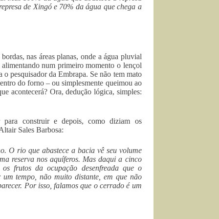
represa de Xingó e 70% da água que chega a
 bordas, nas áreas planas, onde a água pluvial
va, alimentando num primeiro momento o lençol
ica o pesquisador da Embrapa. Se não tem mato
 dentro do forno – ou simplesmente queimou ao
 que acontecerá? Ora, dedução lógica, simples:
r para construir e depois, como diziam os
Altair Sales Barbosa:
. O rio que abastece a bacia vê seu volume
uma reserva nos aquíferos. Mas daqui a cinco
 os frutos da ocupação desenfreada que o
r um tempo, não muito distante, em que não
parecer. Por isso, falamos que o cerrado é um