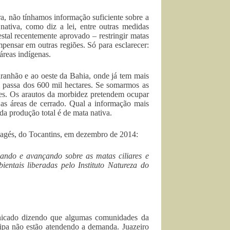
, não tínhamos informação suficiente sobre a
nativa, como diz a lei, entre outras medidas
estal recentemente aprovado – restringir matas
pensar em outras regiões. Só para esclarecer:
reas indígenas.
aranhão e ao oeste da Bahia, onde já tem mais
 passa dos 600 mil hectares. Se somarmos as
res. Os arautos da morbidez pretendem ocupar
 as áreas de cerrado. Qual a informação mais
da produção total é de mata nativa.
nagés, do Tocantins, em dezembro de 2014:
ndo e avançando sobre as matas ciliares e
entais liberadas pelo Instituto Natureza do
nicado dizendo que algumas comunidades da
pipa não estão atendendo a demanda. Juazeiro