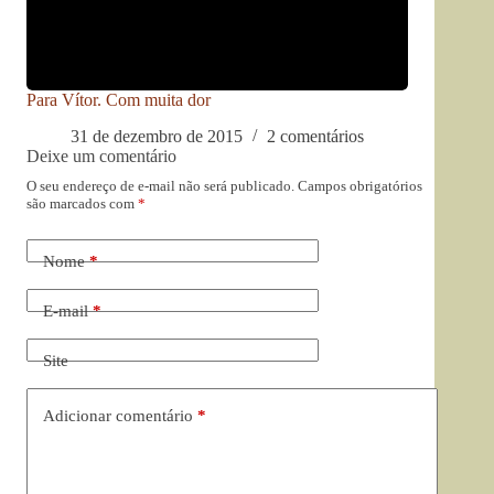
Para Vítor. Com muita dor
31 de dezembro de 2015
2 comentários
Deixe um comentário
O seu endereço de e-mail não será publicado.
Campos obrigatórios
são marcados com
*
Nome
*
E-mail
*
Site
Adicionar comentário
*