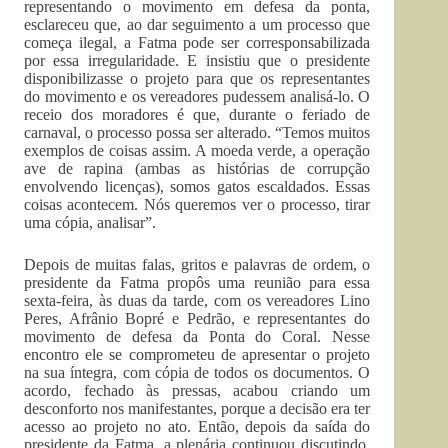
representando o movimento em defesa da ponta,
esclareceu que, ao dar seguimento a um processo que
começa ilegal, a Fatma pode ser corresponsabilizada
por essa irregularidade. E insistiu que o presidente
disponibilizasse o projeto para que os representantes
do movimento e os vereadores pudessem analisá-lo. O
receio dos moradores é que, durante o feriado de
carnaval, o processo possa ser alterado. “Temos muitos
exemplos de coisas assim. A moeda verde, a operação
ave de rapina (ambas as histórias de corrupção
envolvendo licenças), somos gatos escaldados. Essas
coisas acontecem. Nós queremos ver o processo, tirar
uma cópia, analisar”.
Depois de muitas falas, gritos e palavras de ordem, o
presidente da Fatma propôs uma reunião para essa
sexta-feira, às duas da tarde, com os vereadores Lino
Peres, Afrânio Bopré e Pedrão, e representantes do
movimento de defesa da Ponta do Coral. Nesse
encontro ele se comprometeu de apresentar o projeto
na sua íntegra, com cópia de todos os documentos. O
acordo, fechado às pressas, acabou criando um
desconforto nos manifestantes, porque a decisão era ter
acesso ao projeto no ato. Então, depois da saída do
presidente da Fatma, a plenária continuou discutindo.