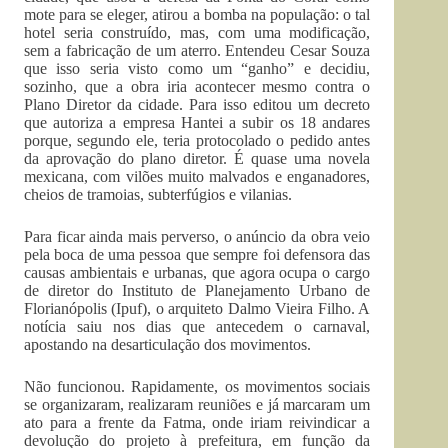
mote para se eleger, atirou a bomba na população: o tal
hotel seria construído, mas, com uma modificação,
sem a fabricação de um aterro. Entendeu Cesar Souza
que isso seria visto como um “ganho” e decidiu,
sozinho, que a obra iria acontecer mesmo contra o
Plano Diretor da cidade. Para isso editou um decreto
que autoriza a empresa Hantei a subir os 18 andares
porque, segundo ele, teria protocolado o pedido antes
da aprovação do plano diretor. É quase uma novela
mexicana, com vilões muito malvados e enganadores,
cheios de tramoias, subterfúgios e vilanias.
Para ficar ainda mais perverso, o anúncio da obra veio
pela boca de uma pessoa que sempre foi defensora das
causas ambientais e urbanas, que agora ocupa o cargo
de diretor do Instituto de Planejamento Urbano de
Florianópolis (Ipuf), o arquiteto Dalmo Vieira Filho. A
notícia saiu nos dias que antecedem o carnaval,
apostando na desarticulação dos movimentos.
Não funcionou. Rapidamente, os movimentos sociais
se organizaram, realizaram reuniões e já marcaram um
ato para a frente da Fatma, onde iriam reivindicar a
devolução do projeto à prefeitura, em função da