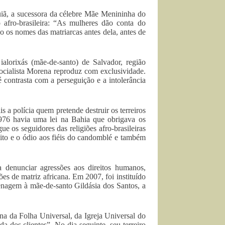
iã, a sucessora da célebre Mãe Menininha do
o afro-brasileira: “As mulheres dão conta do
os nomes das matriarcas antes dela, antes de
alorixás (mãe-de-santo) de Salvador, região
cialista Morena reproduz com exclusividade.
 contrasta com a perseguição e a intolerância
s a polícia quem pretende destruir os terreiros
76 havia uma lei na Bahia que obrigava os
e os seguidores das religiões afro-brasileiras
eito e o ódio aos fiéis do candomblé e também
 denunciar agressões aos direitos humanos,
iões de matriz africana. Em 2007, foi instituído
enagem à mãe-de-santo Gildásia dos Santos, a
a da Folha Universal, da Igreja Universal do
 dos clientes”. No dia seguinte, seu terreiro