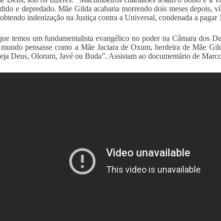
adido e depredado. Mãe Gilda acabaria morrendo dois meses depois, ví
obtendo indenização na Justiça contra a Universal, condenada a pagar 1
ue temos um fundamentalista evangélico no poder na Câmara dos Depu
 mundo pensasse como a Mãe Jaciara de Oxum, herdeira de Mãe Gilda
Seja Deus, Olorum, Javé ou Buda”. Assistam ao documentário de Marco