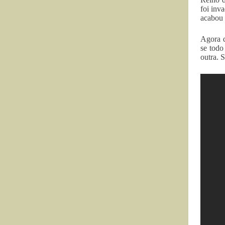
foi inv
acabou 
Agora q
se todo
outra. 