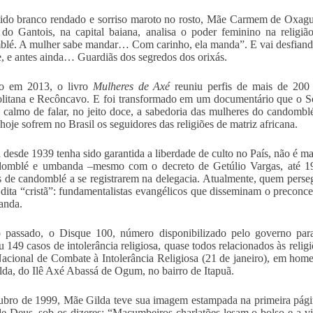
ido branco rendado e sorriso maroto no rosto, Mãe Carmem de Oxagu
o do Gantois, na capital baiana, analisa o poder feminino na religiã
lé. A mulher sabe mandar… Com carinho, ela manda”. E vai desfiando 
, e antes ainda… Guardiãs dos segredos dos orixás.
o em 2013, o livro
Mulheres de Axé
reuniu perfis de mais de 200 i
litana e Recôncavo. E foi transformado em um documentário que o So
calmo de falar, no jeito doce, a sabedoria das mulheres do candomblé
 hoje sofrem no Brasil os seguidores das religiões de matriz africana.
desde 1939 tenha sido garantida a liberdade de culto no País, não é mai
domblé e umbanda –mesmo com o decreto de Getúlio Vargas, até 19
os de candomblé a se registrarem na delegacia. Atualmente, quem persegu
 dita “cristã”: fundamentalistas evangélicos que disseminam o preconc
anda.
 passado, o Disque 100, número disponibilizado pelo governo para
ou 149 casos de intolerância religiosa, quase todos relacionados às relig
acional de Combate à Intolerância Religiosa (21 de janeiro), em hom
da, do Ilê Axé Abassá de Ogum, no bairro de Itapuã.
bro de 1999, Mãe Gilda teve sua imagem estampada na primeira págin
e Deus, sob os dizeres: “Macumbeiros charlatões lesam o bolso e a vida