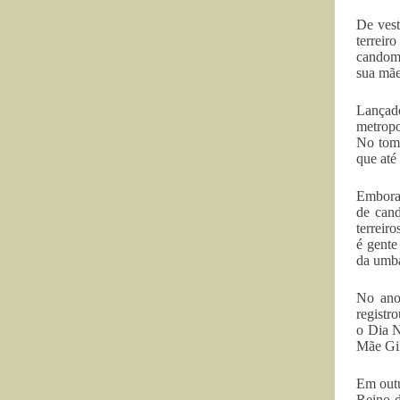
De vest
terreir
candomb
sua mãe
Lançad
metropo
No tom 
que até
Embora 
de can
terreir
é gente
da umb
No ano
registr
o Dia N
Mãe Gil
Em outu
Reino d