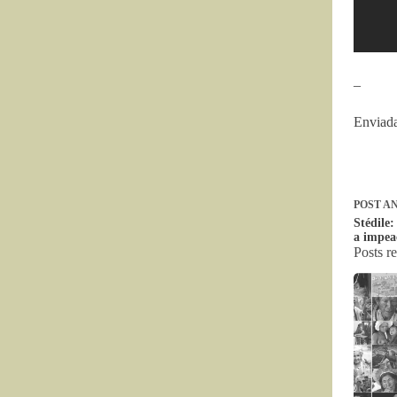
–
Enviada
POST
AN
Stédile
a impe
Posts r