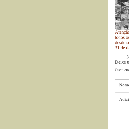
Atenção
todos o
desde se
31 de d
3
Deixe 
O seu en
Nom
Adici