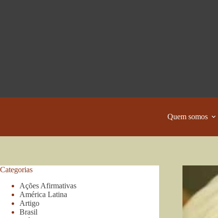
Pular
para
o
conteúdo
Quem somos
Categorias
Ações Afirmativas
América Latina
Artigo
Brasil