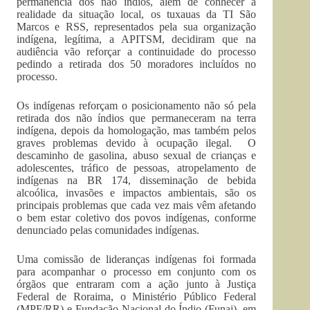
permanência dos não índios, além de conhecer a
realidade da situação local, os tuxauas da TI São
Marcos e RSS, representados pela sua organização
indígena, legítima, a APITSM, decidiram que na
audiência vão reforçar a continuidade do processo
pedindo a retirada dos 50 moradores incluídos no
processo.
Os indígenas reforçam o posicionamento não só pela
retirada dos não índios que permaneceram na terra
indígena, depois da homologação, mas também pelos
graves problemas devido à ocupação ilegal. O
descaminho de gasolina, abuso sexual de crianças e
adolescentes, tráfico de pessoas, atropelamento de
indígenas na BR 174, disseminação de bebida
alcoólica, invasões e impactos ambientais, são os
principais problemas que cada vez mais vêm afetando
o bem estar coletivo dos povos indígenas, conforme
denunciado pelas comunidades indígenas.
Uma comissão de lideranças indígenas foi formada
para acompanhar o processo em conjunto com os
órgãos que entraram com a ação junto à Justiça
Federal de Roraima, o Ministério Público Federal
(MPF/RR) e Fundação Nacional do Índio (Funai), em